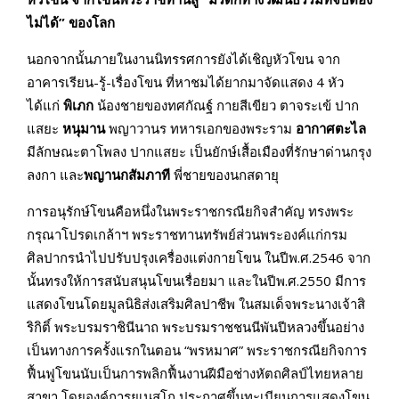
ไม่ได้” ของโลก
นอกจากนั้นภายในงานนิทรรศการยังได้เชิญหัวโขน จาก
อาคารเรียน-รู้-เรื่องโขน ที่หาชมได้ยากมาจัดแสดง 4 หัว
ได้แก่
พิเภก
น้องชายของทศกัณฐ์ กายสีเขียว ตาจระเข้ ปาก
แสยะ
หนุมาน
พญาวานร ทหารเอกของพระราม
อากาศตะไล
มีลักษณะตาโพลง ปากแสยะ เป็นยักษ์เสื้อเมืองที่รักษาด่านกรุง
ลงกา และ
พญานกสัมภาที
พี่ชายของนกสดายุ
การอนุรักษ์โขนคือหนึ่งในพระราชกรณียกิจสำคัญ ทรงพระ
กรุณาโปรดเกล้าฯ พระราชทานทรัพย์ส่วนพระองค์แก่กรม
ศิลปากรนำไปปรับปรุงเครื่องแต่งกายโขน ในปีพ.ศ.2546 จาก
นั้นทรงให้การสนับสนุนโขนเรื่อยมา และในปีพ.ศ.2550 มีการ
แสดงโขนโดยมูลนิธิส่งเสริมศิลปาชีพ ในสมเด็จพระนางเจ้าสิ
ริกิติ์ พระบรมราชินีนาถ พระบรมราชชนนีพันปีหลวงขึ้นอย่าง
เป็นทางการครั้งแรกในตอน “พรหมาศ” พระราชกรณียกิจการ
ฟื้นฟูโขนนับเป็นการพลิกฟื้นงานฝีมือช่างหัตถศิลป์ไทยหลาย
สาขา โดยองค์การยูเนสโก ประกาศขึ้นทะเบียนการแสดงโขน