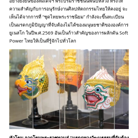
อย่างยั่งยืนของสมเด็จฯ พระบรมราชชนนีพันปีหลวง ทรงให้
ความสำคัญกับการอนุรักษ์งานศิลปหัตถกรรมไทยให้คงอยู่ จะ
เห็นได้จากการที่ “ชุดไทยพระราชนิยม” กำลังจะขึ้นทะเบียน
เป็นมรดกภูมิปัญญาที่จับต้องไม่ได้ของมนุษยชาติขององค์การ
ยูเนสโก ในปีพ.ศ.2569 อันเป็นก้าวสำคัญของการผลักดัน Soft
Power ไทยให้เป็นที่รู้จักไปทั่วโลก
หัวโขน จากโขนพระราชทานสู่ “มรดกทางวัฒนธรรมที่จับต้อง