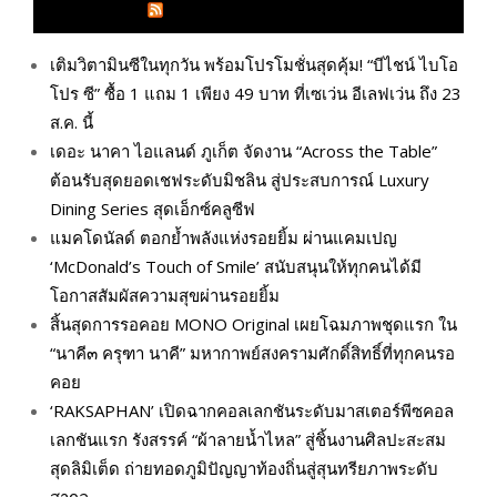
GLITZMAGAZINES.COM
เติมวิตามินซีในทุกวัน พร้อมโปรโมชั่นสุดคุ้ม! “บีไชน์ ไบโอ
โปร ซี” ซื้อ 1 แถม 1 เพียง 49 บาท ที่เซเว่น อีเลฟเว่น ถึง 23
ส.ค. นี้
เดอะ นาคา ไอแลนด์ ภูเก็ต จัดงาน “Across the Table”
ต้อนรับสุดยอดเชฟระดับมิชลิน สู่ประสบการณ์ Luxury
Dining Series สุดเอ็กซ์คลูซีฟ
แมคโดนัลด์ ตอกย้ำพลังแห่งรอยยิ้ม ผ่านแคมเปญ
‘McDonald’s Touch of Smile’ สนับสนุนให้ทุกคนได้มี
โอกาสสัมผัสความสุขผ่านรอยยิ้ม
สิ้นสุดการรอคอย MONO Original เผยโฉมภาพชุดแรก ใน
“นาคี๓ ครุฑา นาคี” มหากาพย์สงครามศักดิ์สิทธิ์ที่ทุกคนรอ
คอย
‘RAKSAPHAN’ เปิดฉากคอลเลกชันระดับมาสเตอร์พีซคอล
เลกชันแรก รังสรรค์ “ผ้าลายน้ำไหล” สู่ชิ้นงานศิลปะสะสม
สุดลิมิเต็ด ถ่ายทอดภูมิปัญญาท้องถิ่นสู่สุนทรียภาพระดับ
สากล