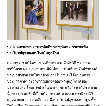
ประมวลภาพพระราชกรณียกิจ ทรงอุทิศพระวรกายเพื่อ
ประโยชน์สุขของคนไทยในทุกด้าน
ตลอดพระชนม์ชีพของสมเด็จพระนางเจ้าสิริกิติ์ พระบรม
ราชินีนาถ พระบรมราชชนนีพันปีหลวงเป็นที่ประจักษ์ว่าทรงมี
พระปรีชาสามารถในทุกด้าน ภายในงานจะได้พบกับการ
ประมวลภาพพระราชกรณียกิจตลอดทั่วทุกภูมิภาคของ
ประเทศไทย โดยทรงบำเพ็ญพระราชกรณียกิจนานัปการด้วย
น้ำพระราชหฤทัยที่เปี่ยมด้วยพระเมตตาธรรม ทรงมีพระวิริ
ยอุตสาหะและความเสียสละเพื่อประโยชน์สุขของราษฎร ทั้ง
ในด้านศิลปวัฒนธรรม สิ่งแวดล้อม มนุษยธรรม การเสริมสร้าง