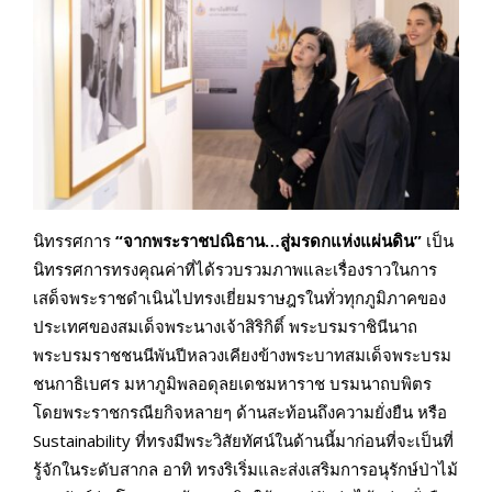
นิทรรศการ
“จากพระราชปณิธาน…สู่มรดกแห่งแผ่นดิน”
เป็น
นิทรรศการทรงคุณค่าที่ได้รวบรวมภาพและเรื่องราวในการ
เสด็จพระราชดำเนินไปทรงเยี่ยมราษฎรในทั่วทุกภูมิภาคของ
ประเทศของสมเด็จพระนางเจ้าสิริกิติ์ พระบรมราชินีนาถ
พระบรมราชชนนีพันปีหลวงเคียงข้างพระบาทสมเด็จพระบรม
ชนกาธิเบศร มหาภูมิพลอดุลยเดชมหาราช บรมนาถบพิตร
โดยพระราชกรณียกิจหลายๆ ด้านสะท้อนถึงความยั่งยืน หรือ
Sustainability ที่ทรงมีพระวิสัยทัศน์ในด้านนี้มาก่อนที่จะเป็นที่
รู้จักในระดับสากล อาทิ ทรงริเริ่มและส่งเสริมการอนุรักษ์ป่าไม้