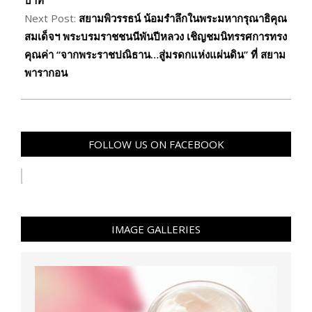
บาท
Next Post:
สยามพิวรรธน์ น้อมรำลึกในพระมหากรุณาธิคุณ
สมเด็จฯ พระบรมราชชนนีพันปีหลวง เชิญชมนิทรรศการทรง
คุณค่า “จากพระราชปณิธาน…สู่มรดกแห่งแผ่นดิน” ที่ สยาม
พารากอน
FOLLOW US ON FACEBOOK
IMAGE GALLERIES