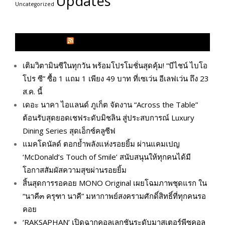
Updates
Uncategorized
GLITZMAGAZINES.COM
เติมวิตามินซีในทุกวัน พร้อมโปรโมชั่นสุดคุ้ม! “บีไชน์ ไบโอ
โปร ซี” ซื้อ 1 แถม 1 เพียง 49 บาท ที่เซเว่น อีเลฟเว่น ถึง 23
ส.ค. นี้
เดอะ นาคา ไอแลนด์ ภูเก็ต จัดงาน “Across the Table”
ต้อนรับสุดยอดเชฟระดับมิชลิน สู่ประสบการณ์ Luxury
Dining Series สุดเอ็กซ์คลูซีฟ
แมคโดนัลด์ ตอกย้ำพลังแห่งรอยยิ้ม ผ่านแคมเปญ
‘McDonald’s Touch of Smile’ สนับสนุนให้ทุกคนได้มี
โอกาสสัมผัสความสุขผ่านรอยยิ้ม
สิ้นสุดการรอคอย MONO Original เผยโฉมภาพชุดแรก ใน
“นาคี๓ ครุฑา นาคี” มหากาพย์สงครามศักดิ์สิทธิ์ที่ทุกคนรอ
คอย
‘RAKSAPHAN’ เปิดฉากคอลเลกชันระดับมาสเตอร์พีซคอล