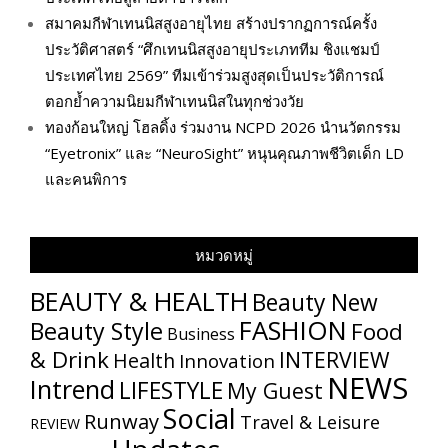
สมาคมกีฬาเทนนิสสูงอายุไทย สร้างปรากฏการณ์ครั้ง
ประวัติศาสตร์ “ศึกเทนนิสสูงอายุประเภททีม ชิงแชมป์
ประเทศไทย 2569” ทีมเข้าร่วมสูงสุดเป็นประวัติการณ์
ตอกย้ำความนิยมกีฬาเทนนิสในทุกช่วงวัย
ทองก้อนใหญ่ โฮลดิ้ง ร่วมงาน NCPD 2026 นำนวัตกรรม
“Eyetronix” และ “NeuroSight” หนุนคุณภาพชีวิตเด็ก LD
และคนพิการ
หมวดหมู่
BEAUTY & HEALTH
Beauty New
FASHION
Beauty Style
Food
Business
& Drink
INTERVIEW
Health
Innovation
NEWS
Intrend
LIFESTYLE
My​ Guest
Social
Runway
Travel & Leisure
REVIEW