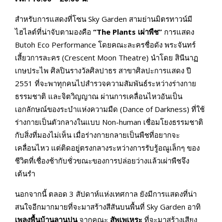
สำหรับการแสดงที่โซน Sky Garden สามย่านมิตรทาวน์มี
ไฮไลต์ที่น่าจับตามองคือ
“The Plants เผ่าพืช”
การแสดง
Butoh Eco Performance โดยคณะละครชื่อดัง พระจันทร์
เสี้ยวการละคร (Crescent Moon Theatre) นำโดย สินีนาฏ
เกษประไพ ศิลปินรางวัลศิลปาธร สาขาศิลปะการแสดง ปี
2551 ที่จะพาทุกคนไปสำรวจความสัมพันธ์ระหว่างร่างกาย
ธรรมชาติ และจิตวิญญาณ ผ่านการเคลื่อนไหวอันเป็น
เอกลักษณ์ของระบำแห่งความมืด (Dance of Darkness) ที่ใช้
ร่างกายเป็นตัวกลางในแบบ Non-human เชื่อมโยงธรรมชาติ
กับสิ่งที่มองไม่เห็น เมื่อร่างกายกลายเป็นพืชที่อยากจะ
เคลื่อนไหว แต่ติดอยู่ตรงกลางระหว่างการรับรู้อณูเล็กๆ ของ
ชีวิตที่เชื่องช้ากับชั่วขณะของการปล่อยว่างแล้วเผ่าพืชจึง
เต้นรำ
นอกจากนี้ ตลอด 3 สัปดาห์แห่งเทศกาล ยังมีการแสดงที่น่า
สนใจอีกมากมายที่จะมาสร้างสีสันบนพื้นที่ Sky Garden อาทิ
เพลงพื้นบ้านลานปูน
จากคณะ
สัพเพเหระ
ที่จะมาสร้างเสียง