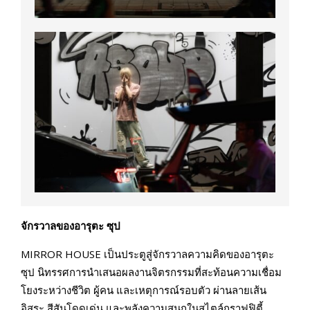
จักรวาลของอารุตะ ซุป
MIRROR HOUSE เป็นประตูสู่จักรวาลความคิดของอารุตะ
ซุป นิทรรศการนำเสนอผลงานจิตรกรรมที่สะท้อนความเชื่อม
โยงระหว่างชีวิต ผู้คน และเหตุการณ์รอบตัว ผ่านลายเส้น
อิสระ สีสันโดดเด่น และพลังความสนุกในสไตล์กราฟฟิตี้