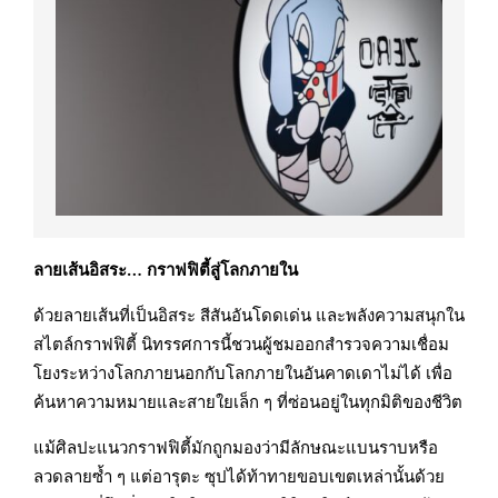
ลายเส้นอิสระ… กราฟฟิตี้สู่โลกภายใน
ด้วยลายเส้นที่เป็นอิสระ สีสันอันโดดเด่น และพลังความสนุกใน
สไตล์กราฟฟิตี้ นิทรรศการนี้ชวนผู้ชมออกสำรวจความเชื่อม
โยงระหว่างโลกภายนอกกับโลกภายในอันคาดเดาไม่ได้ เพื่อ
ค้นหาความหมายและสายใยเล็ก ๆ ที่ซ่อนอยู่ในทุกมิติของชีวิต
แม้ศิลปะแนวกราฟฟิตี้มักถูกมองว่ามีลักษณะแบนราบหรือ
ลวดลายซ้ำ ๆ แต่อารุตะ ซุปได้ท้าทายขอบเขตเหล่านั้นด้วย