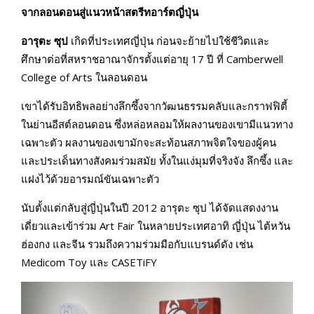
จากลอนดอนสู่แนวหน้าสตรีทอาร์ตญี่ปุ่น
อารุตะ ซุป
เกิดที่ประเทศญี่ปุ่น ก่อนจะย้ายไปใช้ชีวิตและ
ศึกษาต่อที่สหราชอาณาจักรตั้งแต่อายุ 17 ปี ที่ Camberwell
College of Arts ในลอนดอน
เขาได้รับอิทธิพลอย่างลึกซึ้งจากวัฒนธรรมคลับและกราฟฟิตี้
ในย่านอีสต์ลอนดอน ซึ่งหล่อหลอมให้ผลงานของเขามีแนวทาง
เฉพาะตัว ผลงานของเขามักจะสะท้อนสภาพจิตใจของผู้คน
และประเด็นทางสังคมร่วมสมัย ทั้งในแง่มุมที่จริงจัง ลึกซึ้ง และ
แฝงไว้ด้วยอารมณ์ขันเฉพาะตัว
นับตั้งแต่กลับสู่ญี่ปุ่นในปี 2012 อารุตะ ซุป ได้จัดแสดงงาน
เดี่ยวและเข้าร่วม Art Fair ในหลายประเทศอาทิ ญี่ปุ่น ไต้หวัน
ฮ่องกง และจีน รวมถึงความร่วมมือกับแบรนด์ดัง เช่น
Medicom Toy และ CASETiFY