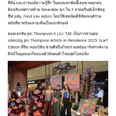
สีสัน และอารมณ์ความรู้สึก ในคอลเลกชันนี้เธอชวนทุกคน
ต้อนรับเทศกาลด้วย Wearable Art ใน 3 ลายพรินต์เอ็กซ์คลู
ซีฟ Jolly, Fond และ Adorn โดยใช้เทคนิคดิจิทัลเพนต์ร่วม
สมัยที่มาพร้อมลายเส้นเป็นเอกลักษณ์
คอลเลกชัน Jim Thompson X LILI TAE เป็นการสานต่อ
แคมเปญ Jim Thompson Artists-in-Residence 2025: Scarf
Edition ที่จิม ทอมป์สัน ชวนศิลปินไทยร่วมสมัยมารังสรรค์งาน
ศิลป์ในมุมมองใหม่บนผ้าพันคอผ้าไหมสุดไอคอนิก