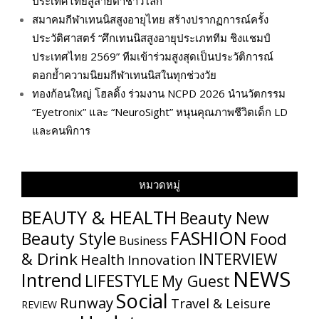
ประเทศไทยสู่สายตาชาวโลก
สมาคมกีฬาเทนนิสสูงอายุไทย สร้างปรากฏการณ์ครั้ง
ประวัติศาสตร์ “ศึกเทนนิสสูงอายุประเภททีม ชิงแชมป์
ประเทศไทย 2569” ทีมเข้าร่วมสูงสุดเป็นประวัติการณ์
ตอกย้ำความนิยมกีฬาเทนนิสในทุกช่วงวัย
ทองก้อนใหญ่ โฮลดิ้ง ร่วมงาน NCPD 2026 นำนวัตกรรม
“Eyetronix” และ “NeuroSight” หนุนคุณภาพชีวิตเด็ก LD
และคนพิการ
หมวดหมู่
BEAUTY & HEALTH
Beauty New
FASHION
Beauty Style
Food
Business
& Drink
INTERVIEW
Health
Innovation
NEWS
Intrend
LIFESTYLE
My​ Guest
Social
Runway
Travel & Leisure
REVIEW