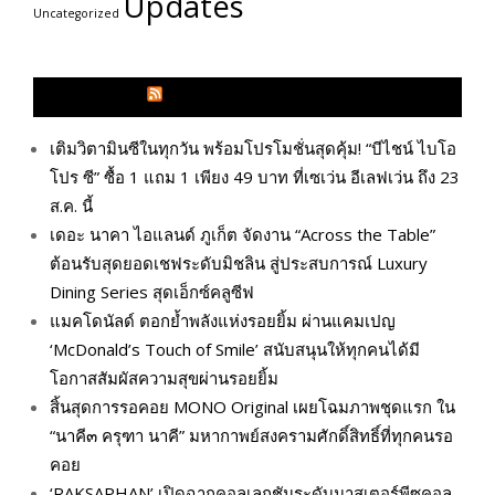
Updates
Uncategorized
GLITZMAGAZINES.COM
เติมวิตามินซีในทุกวัน พร้อมโปรโมชั่นสุดคุ้ม! “บีไชน์ ไบโอ
โปร ซี” ซื้อ 1 แถม 1 เพียง 49 บาท ที่เซเว่น อีเลฟเว่น ถึง 23
ส.ค. นี้
เดอะ นาคา ไอแลนด์ ภูเก็ต จัดงาน “Across the Table”
ต้อนรับสุดยอดเชฟระดับมิชลิน สู่ประสบการณ์ Luxury
Dining Series สุดเอ็กซ์คลูซีฟ
แมคโดนัลด์ ตอกย้ำพลังแห่งรอยยิ้ม ผ่านแคมเปญ
‘McDonald’s Touch of Smile’ สนับสนุนให้ทุกคนได้มี
โอกาสสัมผัสความสุขผ่านรอยยิ้ม
สิ้นสุดการรอคอย MONO Original เผยโฉมภาพชุดแรก ใน
“นาคี๓ ครุฑา นาคี” มหากาพย์สงครามศักดิ์สิทธิ์ที่ทุกคนรอ
คอย
‘RAKSAPHAN’ เปิดฉากคอลเลกชันระดับมาสเตอร์พีซคอล