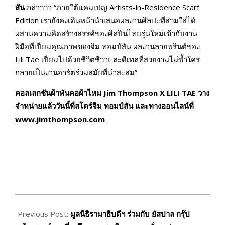
สัน
กล่าวว่า “ภายใต้แคมเปญ Artists-in-Residence Scarf
Edition เรายังคงเดินหน้านำเสนอผลงานศิลปะที่สวมใส่ได้
ผสานความคิดสร้างสรรค์ของศิลปินไทยรุ่นใหม่เข้ากับงาน
ฝีมือที่เปี่ยมคุณภาพของจิม ทอมป์สัน ผลงานลายพรินต์ของ
Lili Tae เปี่ยมไปด้วยชีวิตชีวาและดีเทลที่สวยงามไม่ซ้ำใคร
กลายเป็นงานอาร์ตร่วมสมัยที่น่าสะสม”
คอลเลกชันผ้าพันคอผ้าไหม
Jim Thompson X LILI TAE
วาง
จำหน่ายแล้ววันนี้ที่สโตร์จิม ทอมป์สัน และทางออนไลน์ที่
www.jimthompson.com
2025-
11-
Previous Post:
มูลนิธิรามาธิบดีฯ ร่วมกับ ยัสปาล กรุ๊ป