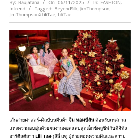
By:
Baujatana
On:
06/11/2025
In:
FASHION
,
Intrend
Tagged:
BeyondSilk
,
JimThompson
,
JimThompsonXLiliTae
,
LiliTae
เส้นสายศาสตร์-ศิลป์บนผืนผ้า
จิม ทอมป์สัน
ต้อนรับเทศกาล
แห่งความอบอุ่นด้วยผลงานคอลแลบสุดเอ็กซ์คลูซีฟกับดิจิทัล
อาร์ติสต์สาว
Lili Tae
(ลิลี่ เต) ผู้ถ่ายทอดความฝันและความ