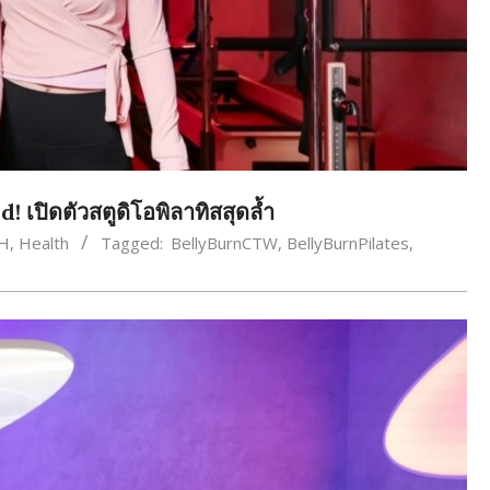
 เปิดตัวสตูดิโอพิลาทิสสุดล้ำ
H
,
Health
Tagged:
BellyBurnCTW
,
BellyBurnPilates
,