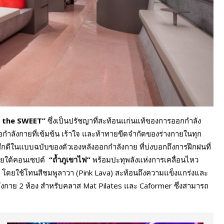
r the SWEET”
ซึ่งเป็นปรัชญาที่สะท้อนแก่นแท้ของการออกกำลัง
อกำลังกายที่เข้มข้น เร้าใจ และท้าทายขีดจำกัดของร่างกายในทุก
สึกดีในแบบฉบับของตัวเองหลังออกกำลังกาย ที่บ่งบอกถึงการฝึกฝนที่
ยใต้คอนเซปต์
“ถ้ำภูเขาไฟ”
พร้อมปะทุพลังแห่งการเคลื่อนไหว
ู โดยใช้โทนสีชมพูลาวา (Pink Lava) สะท้อนถึงความแข็งแกร่งและ
ลังกาย 2 ห้อง สำหรับคลาส Mat Pilates และ Caformer ซึ่งสามารถ