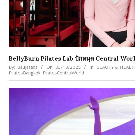
BellyBurn Pilates Lab ปักหมุด Central World!
By:
Baujatana
On:
03/10/2025
In:
BEAUTY & HEALT
PilatesBangkok
,
PilatesCentralWorld