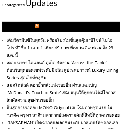
Updates
Uncategorized
GLITZMAGAZINES.COM
เติมวิตามินซีในทุกวัน พร้อมโปรโมชั่นสุดคุ้ม! “บีไชน์ ไบโอ
โปร ซี” ซื้อ 1 แถม 1 เพียง 49 บาท ที่เซเว่น อีเลฟเว่น ถึง 23
ส.ค. นี้
เดอะ นาคา ไอแลนด์ ภูเก็ต จัดงาน “Across the Table”
ต้อนรับสุดยอดเชฟระดับมิชลิน สู่ประสบการณ์ Luxury Dining
Series สุดเอ็กซ์คลูซีฟ
แมคโดนัลด์ ตอกย้ำพลังแห่งรอยยิ้ม ผ่านแคมเปญ
‘McDonald’s Touch of Smile’ สนับสนุนให้ทุกคนได้มีโอกาส
สัมผัสความสุขผ่านรอยยิ้ม
สิ้นสุดการรอคอย MONO Original เผยโฉมภาพชุดแรก ใน
“นาคี๓ ครุฑา นาคี” มหากาพย์สงครามศักดิ์สิทธิ์ที่ทุกคนรอคอย
‘RAKSAPHAN’ เปิดฉากคอลเลกชันระดับมาสเตอร์พีซคอลเลก