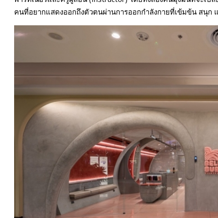
คนที่อยากแสดงออกถึงตัวตนผ่านการออกกำลังกายที่เข้มข้น สนุก 