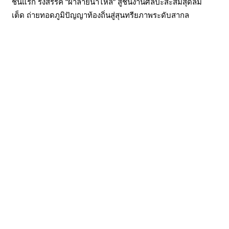
ชันแรก รังสรรค์ “ผ้าลายน้ำไหล” สู่ชิ้นงานศิลปะสะสมสุดลิมิ
เต็ด ถ่ายทอดภูมิปัญญาท้องถิ่นสู่สุนทรียภาพระดับสากล