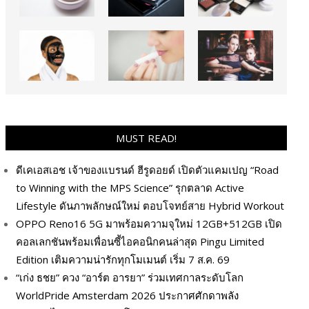
MUST READ!
ดีเคเอสเอช เจ้าของแบรนด์ ฮีรูดอยด์ เปิดตัวแคมเปญ “Road
to Winning with the MPS Science” รุกตลาด Active
Lifestyle ดันภาพลักษณ์ใหม่ ตอบโจทย์สาย Hybrid Workout
OPPO Reno16 5G มาพร้อมความจุใหม่ 12GB+512GB เปิด
คอลเลกชันพร้อมเพื่อนซี้ไอคอนิกคนล่าสุด Pingu Limited
Edition เติมความน่ารักทุกโมเมนต์ เริ่ม 7 ส.ค. 69
“เก่ง ธชย” ควง “อาร์ต อารยา” ร่วมเทศกาลระดับโลก
WorldPride Amsterdam 2026 ประกาศศักดาพลัง