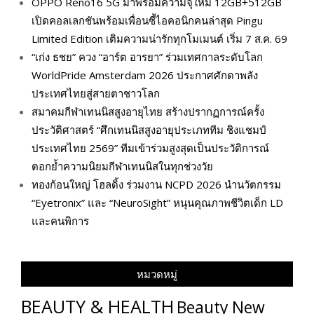
OPPO Reno16 5G มาพร้อมความจุใหม่ 12GB+512GB
เปิดคอลเลกชันพร้อมเพื่อนซี้ไอคอนิกคนล่าสุด Pingu
Limited Edition เติมความน่ารักทุกโมเมนต์ เริ่ม 7 ส.ค. 69
“เก่ง ธชย” ควง “อาร์ต อารยา” ร่วมเทศกาลระดับโลก
WorldPride Amsterdam 2026 ประกาศศักดาพลัง
ประเทศไทยสู่สายตาชาวโลก
สมาคมกีฬาเทนนิสสูงอายุไทย สร้างปรากฏการณ์ครั้ง
ประวัติศาสตร์ “ศึกเทนนิสสูงอายุประเภททีม ชิงแชมป์
ประเทศไทย 2569” ทีมเข้าร่วมสูงสุดเป็นประวัติการณ์
ตอกย้ำความนิยมกีฬาเทนนิสในทุกช่วงวัย
ทองก้อนใหญ่ โฮลดิ้ง ร่วมงาน NCPD 2026 นำนวัตกรรม
“Eyetronix” และ “NeuroSight” หนุนคุณภาพชีวิตเด็ก LD
และคนพิการ
หมวดหมู่
BEAUTY & HEALTH
Beauty New