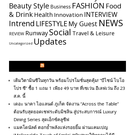
FASHION
Beauty Style
Food
Business
& Drink
INTERVIEW
Health
Innovation
NEWS
Intrend
LIFESTYLE
My​ Guest
Social
Runway
Travel & Leisure
REVIEW
Updates
Uncategorized
GLITZMAGAZINES.COM
เติมวิตามินซีในทุกวัน พร้อมโปรโมชั่นสุดคุ้ม! “บีไชน์ ไบโอ
โปร ซี” ซื้อ 1 แถม 1 เพียง 49 บาท ที่เซเว่น อีเลฟเว่น ถึง 23
ส.ค. นี้
เดอะ นาคา ไอแลนด์ ภูเก็ต จัดงาน “Across the Table”
ต้อนรับสุดยอดเชฟระดับมิชลิน สู่ประสบการณ์ Luxury
Dining Series สุดเอ็กซ์คลูซีฟ
แมคโดนัลด์ ตอกย้ำพลังแห่งรอยยิ้ม ผ่านแคมเปญ
‘McDonald’s Touch of Smile’ สนับสนุนให้ทุกคนได้มี