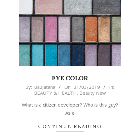
EYE COLOR
2019-
By:
Baujatana
On:
31/03/2019
In:
BEAUTY & HEALTH
,
Beauty New
03-
31
What is a citizen developer? Who is this guy?
As e
CONTINUE READING