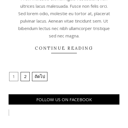
ultrices lacus malesuada. Fusce non felis orci.
Sed lorem odio, molestie eu tortor at, placerat
pulvinar lacus. Aenean vitae tincidunt sem. Ut
bibendum lectus nec nibh ullamcorper tristique
sed nec magna.
CONTINUE READING
Posts
1
2
ถัดไป
pagination
FOLLOW US ON FACEBOOK