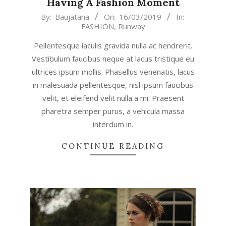
Having A Fashion Moment
2019-
By:
Baujatana
On:
16/03/2019
In:
FASHION
,
Runway
03-
16
Pellentesque iaculis gravida nulla ac hendrerit.
Vestibulum faucibus neque at lacus tristique eu
ultrices ipsum mollis. Phasellus venenatis, lacus
in malesuada pellentesque, nisl ipsum faucibus
velit, et eleifend velit nulla a mi. Praesent
pharetra semper purus, a vehicula massa
interdum in.
CONTINUE READING