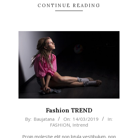
CONTINUE READING
Fashion TREND
2019-
By:
Baujatana
On:
14/03/2019
In:
FASHION
,
Intrend
03-
14
Proin molestie elit non ligula vestibulum, non