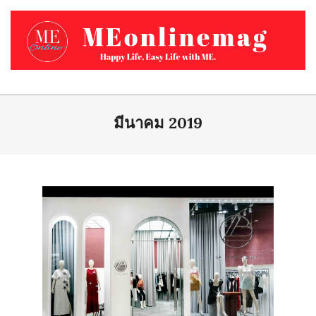
Skip
to
content
MEONLINEMAG.COM
Primary
Navigation
มีนาคม 2019
Menu