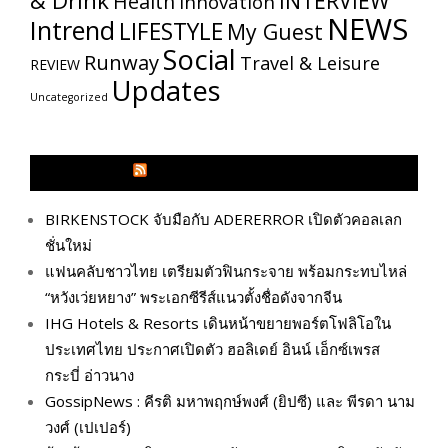
& Drink
INTERVIEW
Health
Innovation
NEWS
Intrend
LIFESTYLE
My​ Guest
Social
Runway
Travel & Leisure
REVIEW
Updates
Uncategorized
GLITZMAGAZINES.COM
BIRKENSTOCK จับมือกับ ADERERROR เปิดตัวคอลเลก
ชั่นใหม่
แฟนคลับชาวไทย เตรียมตัวฟินกระจาย พร้อมกระทบไหล่
“หวังเว่ยหยาง” พระเอกซีรีส์แนวตั้งชื่อดังจากจีน
IHG Hotels & Resorts เดินหน้าขยายพอร์ตโฟลิโอใน
ประเทศไทย ประกาศเปิดตัว ฮอลิเดย์ อินน์ เอ็กซ์เพรส
กระบี่ อ่าวนาง
GossipNews : คีรติ มหาพฤกษ์พงศ์ (ยิปซี) และ พีรดา นาม
วงศ์ (เปเปอร์)