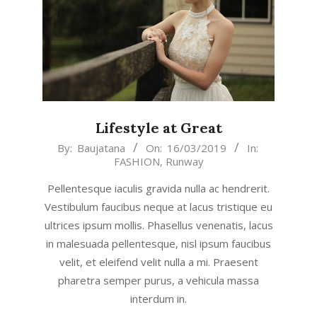
Lifestyle at Great
2019-
By:
Baujatana
On:
16/03/2019
In:
FASHION
,
Runway
03-
16
Pellentesque iaculis gravida nulla ac hendrerit.
Vestibulum faucibus neque at lacus tristique eu
ultrices ipsum mollis. Phasellus venenatis, lacus
in malesuada pellentesque, nisl ipsum faucibus
velit, et eleifend velit nulla a mi. Praesent
pharetra semper purus, a vehicula massa
interdum in.