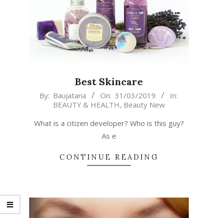
Best Skincare
2019-
By:
Baujatana
On:
31/03/2019
In:
BEAUTY & HEALTH
,
Beauty New
03-
31
What is a citizen developer? Who is this guy?
As e
CONTINUE READING