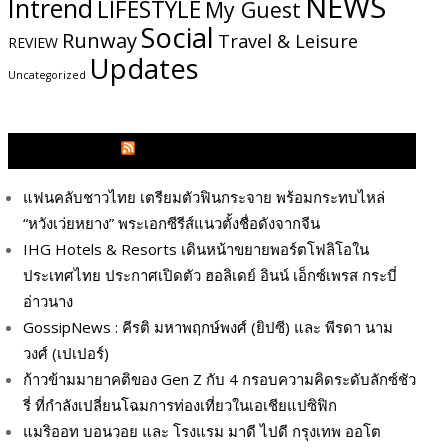
NEWS
Intrend
LIFESTYLE
My​ Guest
Social
Runway
Travel & Leisure
REVIEW
Updates
Uncategorized
GLITZMAGAZINES.COM
แฟนคลับชาวไทย เตรียมตัวฟินกระจาย พร้อมกระทบไหล่
“หวังเว่ยหยาง” พระเอกซีรีส์แนวตั้งชื่อดังจากจีน
IHG Hotels & Resorts เดินหน้าขยายพอร์ตโฟลิโอใน
ประเทศไทย ประกาศเปิดตัว ฮอลิเดย์ อินน์ เอ็กซ์เพรส กระบี่
อ่าวนาง
GossipNews : คีรติ มหาพฤกษ์พงศ์ (ยิปซี) และ พีรดา นาม
วงศ์ (เปเปอร์)
ก้าวข้ามมายาคติของ Gen Z กับ 4 กรอบความคิดระดับลักซ์ชัว
รี่ ที่กำลังเปลี่ยนโฉมการท่องเที่ยวในเอเชียแปซิฟิก
แมริออท บอนวอย และ โรงแรม มาดี ไปดี กรุงเทพ ออโต