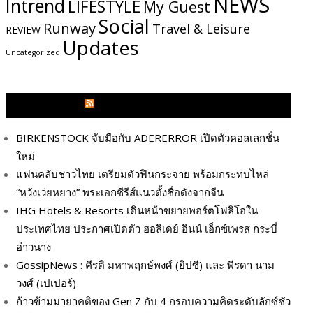
NEWS
Intrend
LIFESTYLE
My​ Guest
Social
Runway
Travel & Leisure
REVIEW
Updates
Uncategorized
GLITZMAGAZINES.COM
BIRKENSTOCK จับมือกับ ADERERROR เปิดตัวคอลเลกชั่น
ใหม่
แฟนคลับชาวไทย เตรียมตัวฟินกระจาย พร้อมกระทบไหล่
“หวังเว่ยหยาง” พระเอกซีรีส์แนวตั้งชื่อดังจากจีน
IHG Hotels & Resorts เดินหน้าขยายพอร์ตโฟลิโอใน
ประเทศไทย ประกาศเปิดตัว ฮอลิเดย์ อินน์ เอ็กซ์เพรส กระบี่
อ่าวนาง
GossipNews : คีรติ มหาพฤกษ์พงศ์ (ยิปซี) และ พีรดา นาม
วงศ์ (เปเปอร์)
ก้าวข้ามมายาคติของ Gen Z กับ 4 กรอบความคิดระดับลักซ์ชัว