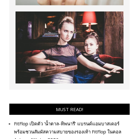
MUST READ!
FitFlop เปิดตัว ‘น้ำตาล-ทิพนารี’ แบรนด์แอมบาสเดอร์
พร้อมชวนสัมผัสความสบายของรองเท้า FitFlop ในคอล