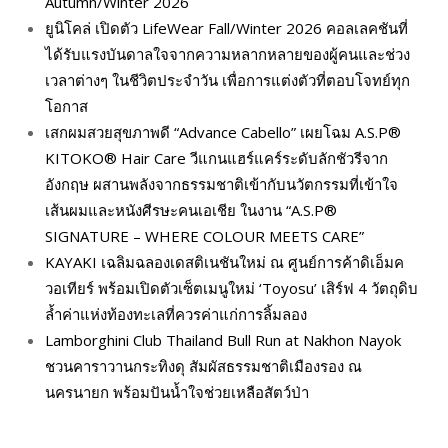
Autumn/Winter 2026
ยูนิโคล่ เปิดตัว LifeWear Fall/Winter 2026 คอลเลคชันที่
ได้รับแรงบันดาลใจจากความหลากหลายของผู้คนและช่วง
เวลาต่างๆ ในชีวิตประจำวัน เพื่อการแต่งตัวที่ตอบโจทย์ทุก
โอกาส
เสกผมสวยสุขภาพดี “Advance Cabello” เผยโฉม A.S.P®
KITOKO® Hair Care วีแกนแฮร์แคร์ระดับลักชัวรีจาก
อังกฤษ ผสานพลังจากธรรมชาติเข้ากับนวัตกรรมที่เข้าใจ
เส้นผมและหนังศีรษะคนเอเชีย ในงาน “A.S.P®
SIGNATURE – WHERE COLOUR MEETS CARE”
KAYAKI เฉลิมฉลองเดสติเนชันใหม่ ณ ศูนย์การค้าดิเอ็มค
วอเทียร์ พร้อมเปิดตัวเซ็ตเมนูใหม่ ‘Toyosu’ เสิร์ฟ 4 วัตถุดิบ
ล้ำค่าแห่งท้องทะเลที่ควรค่าแก่การลิ้มลอง
Lamborghini Club Thailand Bull Run at Nakhon Nayok
ชวนคาราวานกระทิงดุ สัมผัสธรรมชาติเมืองรอง ณ
นครนายก พร้อมปันน้ำใจช่วยเหลือสัตว์ป่า