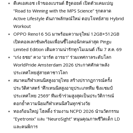
ดีเคเอสเอช เจ้าของแบรนด์ ฮีรูดอยด์ เปิดตัวแคมเปญ
“Road to Winning with the MPS Science” รุกตลาด
Active Lifestyle ดันภาพลักษณ์ใหม่ ตอบโจทย์สาย Hybrid
Workout
OPPO Reno16 5G มาพร้อมความจุใหม่ 12GB+512GB
เปิดคอลเลกชันพร้อมเพื่อนซี้ไอคอนิกคนล่าสุด Pingu
Limited Edition เติมความน่ารักทุกโมเมนต์ เริ่ม 7 ส.ค. 69
“เก่ง ธชย” ควง “อาร์ต อารยา” ร่วมเทศกาลระดับโลก
WorldPride Amsterdam 2026 ประกาศศักดาพลัง
ประเทศไทยสู่สายตาชาวโลก
สมาคมกีฬาเทนนิสสูงอายุไทย สร้างปรากฏการณ์ครั้ง
ประวัติศาสตร์ “ศึกเทนนิสสูงอายุประเภททีม ชิงแชมป์
ประเทศไทย 2569” ทีมเข้าร่วมสูงสุดเป็นประวัติการณ์
ตอกย้ำความนิยมกีฬาเทนนิสในทุกช่วงวัย
ทองก้อนใหญ่ โฮลดิ้ง ร่วมงาน NCPD 2026 นำนวัตกรรม
“Eyetronix” และ “NeuroSight” หนุนคุณภาพชีวิตเด็ก LD
และคนพิการ