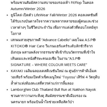
พร้อมชวนสัมผัสความสบายของรองเท้า FitFlop ในคอล
Autumn/Winter 2026
ยูนิโคล่ เปิดตัว LifeWear Fall/Winter 2026 คอลเลคชันที่
ได้รับแรงบันดาลใจจากความหลากหลายของผู้คนและช่วง
เวลาต่างๆ ในชีวิตประจำวัน เพื่อการแต่งตัวที่ตอบโจทย์ทุก
โอกาส
เสกผมสวยสุขภาพดี “Advance Cabello” เผยโฉม A.S.P®
KITOKO® Hair Care วีแกนแฮร์แคร์ระดับลักชัวรีจาก
อังกฤษ ผสานพลังจากธรรมชาติเข้ากับนวัตกรรมที่เข้าใจ
เส้นผมและหนังศีรษะคนเอเชีย ในงาน “A.S.P®
SIGNATURE – WHERE COLOUR MEETS CARE”
KAYAKI เฉลิมฉลองเดสติเนชันใหม่ ณ ศูนย์การค้าดิเอ็มค
วอเทียร์ พร้อมเปิดตัวเซ็ตเมนูใหม่ ‘Toyosu’ เสิร์ฟ 4 วัตถุดิบ
ล้ำค่าแห่งท้องทะเลที่ควรค่าแก่การลิ้มลอง
Lamborghini Club Thailand Bull Run at Nakhon Nayok
ชวนคาราวานกระทิงดุ สัมผัสธรรมชาติเมืองรอง ณ
นครนายก พร้อมปันน้ำใจช่วยเหลือสัตว์ป่า