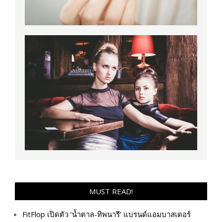
MUST READ!
FitFlop เปิดตัว ‘น้ำตาล-ทิพนารี’ แบรนด์แอมบาสเดอร์