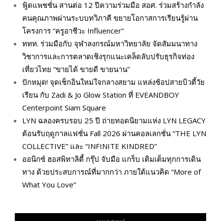
ฟู้ดแพชชั่น สานต่อ 12 ปีความร่วมมือ สอศ. ร่วมสร้างกำลัง
คนคุณภาพผ่านระบบทวิภาคี ขยายโอกาสการเรียนรู้ผ่าน
โครงการ “ครูอาชีวะ Influencer”
ททท. ร่วมมือกับ จุฬาลงกรณ์มหาวิทยาลัย จัดสัมมนาทาง
วิชาการและการตลาดเชิงรุกแนะเคล็ดลับปรับธุรกิจท่อง
เที่ยวไทย “ขายได้ ขายดี ขายนาน”
ปักหมุด! จุดเช็กอินใหม่ใจกลางสยาม แหล่งช้อปสายบิวตี้วัย
เรียน กับ Zadi & Jo Glow Station ที่ EVEANDBOY
Centerpoint Siam Square
LYN ฉลองครบรอบ 25 ปี ถ่ายทอดนิยามแห่ง LYN LEGACY
ต้อนรับฤดูกาลแฟชั่น Fall 2026 ผ่านคอลเลกชั่น “THE LYN
COLLECTIVE” และ “INFINITE KINDRED”
ออนิกซ์ ฮอสพิทาลิตี้ กรุ๊ป จับมือ แกร็บ เติมเต็มทุกการเดิน
ทาง ด้วยประสบการณ์ที่มากกว่า ภายใต้แนวคิด “More of
What You Love”