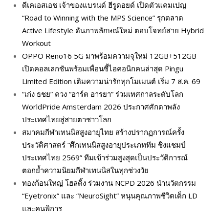
ดีเคเอสเอช เจ้าของแบรนด์ ฮีรูดอยด์ เปิดตัวแคมเปญ
“Road to Winning with the MPS Science” รุกตลาด
Active Lifestyle ดันภาพลักษณ์ใหม่ ตอบโจทย์สาย Hybrid
Workout
OPPO Reno16 5G มาพร้อมความจุใหม่ 12GB+512GB
เปิดคอลเลกชันพร้อมเพื่อนซี้ไอคอนิกคนล่าสุด Pingu
Limited Edition เติมความน่ารักทุกโมเมนต์ เริ่ม 7 ส.ค. 69
“เก่ง ธชย” ควง “อาร์ต อารยา” ร่วมเทศกาลระดับโลก
WorldPride Amsterdam 2026 ประกาศศักดาพลัง
ประเทศไทยสู่สายตาชาวโลก
สมาคมกีฬาเทนนิสสูงอายุไทย สร้างปรากฏการณ์ครั้ง
ประวัติศาสตร์ “ศึกเทนนิสสูงอายุประเภททีม ชิงแชมป์
ประเทศไทย 2569” ทีมเข้าร่วมสูงสุดเป็นประวัติการณ์
ตอกย้ำความนิยมกีฬาเทนนิสในทุกช่วงวัย
ทองก้อนใหญ่ โฮลดิ้ง ร่วมงาน NCPD 2026 นำนวัตกรรม
“Eyetronix” และ “NeuroSight” หนุนคุณภาพชีวิตเด็ก LD
และคนพิการ