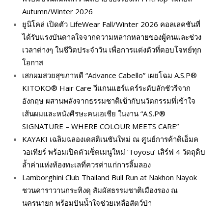
Autumn/Winter 2026
ยูนิโคล่ เปิดตัว LifeWear Fall/Winter 2026 คอลเลคชันที่
ได้รับแรงบันดาลใจจากความหลากหลายของผู้คนและช่วง
เวลาต่างๆ ในชีวิตประจำวัน เพื่อการแต่งตัวที่ตอบโจทย์ทุก
โอกาส
เสกผมสวยสุขภาพดี “Advance Cabello” เผยโฉม A.S.P®
KITOKO® Hair Care วีแกนแฮร์แคร์ระดับลักชัวรีจาก
อังกฤษ ผสานพลังจากธรรมชาติเข้ากับนวัตกรรมที่เข้าใจ
เส้นผมและหนังศีรษะคนเอเชีย ในงาน “A.S.P®
SIGNATURE – WHERE COLOUR MEETS CARE”
KAYAKI เฉลิมฉลองเดสติเนชันใหม่ ณ ศูนย์การค้าดิเอ็มค
วอเทียร์ พร้อมเปิดตัวเซ็ตเมนูใหม่ ‘Toyosu’ เสิร์ฟ 4 วัตถุดิบ
ล้ำค่าแห่งท้องทะเลที่ควรค่าแก่การลิ้มลอง
Lamborghini Club Thailand Bull Run at Nakhon Nayok
ชวนคาราวานกระทิงดุ สัมผัสธรรมชาติเมืองรอง ณ
นครนายก พร้อมปันน้ำใจช่วยเหลือสัตว์ป่า