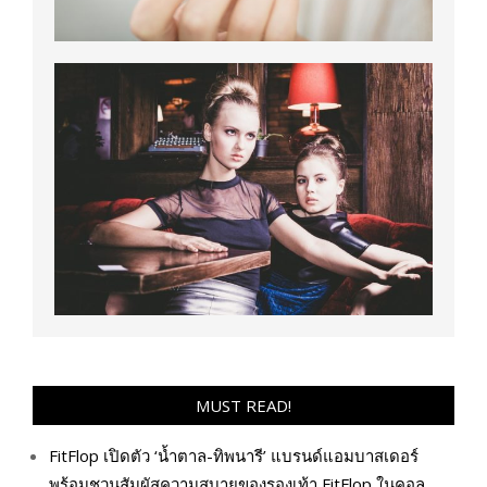
MUST READ!
FitFlop เปิดตัว ‘น้ำตาล-ทิพนารี’ แบรนด์แอมบาสเดอร์
พร้อมชวนสัมผัสความสบายของรองเท้า FitFlop ในคอล