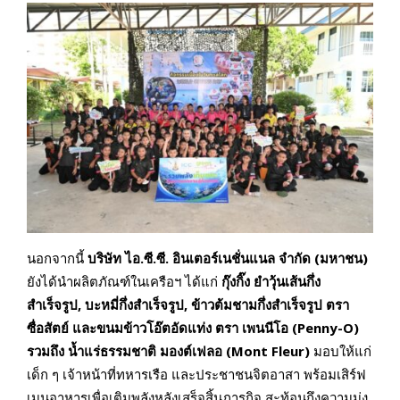
นอกจากนี้
บริษัท ไอ.ซี.ซี. อินเตอร์เนชั่นแนล จำกัด (มหาชน)
ยังได้นำผลิตภัณฑ์ในเครือฯ ได้แก่
กุ๊งกิ๊ง ยำวุ้นเส้นกึ่ง
สำเร็จรูป
, บะหมี่กึ่งสำเร็จรูป, ข้าวต้มชามกึ่งสำเร็จรูป ตรา
ซื่อสัตย์ และขนม
ข้าวโอ๊ตอัดแท่ง ตรา เพนนีโอ (
Penny-O)
รวมถึง น้ำแร่ธรรมชาติ มองต์เฟลอ (
Mont Fleur)
มอบให้แก่
เด็ก ๆ เจ้าหน้าที่ทหารเรือ และประชาชนจิตอาสา พร้อมเสิร์ฟ
เมนูอาหารเพื่อเติมพลังหลังเสร็จสิ้นภารกิจ สะท้อนถึงความมุ่ง