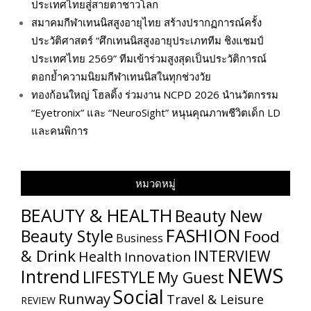
ประเทศไทยสู่สายตาชาวโลก
สมาคมกีฬาเทนนิสสูงอายุไทย สร้างปรากฏการณ์ครั้ง
ประวัติศาสตร์ “ศึกเทนนิสสูงอายุประเภททีม ชิงแชมป์
ประเทศไทย 2569” ทีมเข้าร่วมสูงสุดเป็นประวัติการณ์
ตอกย้ำความนิยมกีฬาเทนนิสในทุกช่วงวัย
ทองก้อนใหญ่ โฮลดิ้ง ร่วมงาน NCPD 2026 นำนวัตกรรม
“Eyetronix” และ “NeuroSight” หนุนคุณภาพชีวิตเด็ก LD
และคนพิการ
หมวดหมู่
BEAUTY & HEALTH
Beauty New
FASHION
Beauty Style
Food
Business
& Drink
INTERVIEW
Health
Innovation
NEWS
Intrend
LIFESTYLE
My​ Guest
Social
Runway
Travel & Leisure
REVIEW