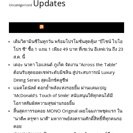
Updates
Uncategorized
GLITZMAGAZINES.COM
เติมวิตามินซีในทุกวัน พร้อมโปรโมชั่นสุดคุ้ม! “บีไชน์ ไบโอ
โปร ซี” ซื้อ 1 แถม 1 เพียง 49 บาท ที่เซเว่น อีเลฟเว่น ถึง 23
ส.ค. นี้
เดอะ นาคา ไอแลนด์ ภูเก็ต จัดงาน “Across the Table”
ต้อนรับสุดยอดเชฟระดับมิชลิน สู่ประสบการณ์ Luxury
Dining Series สุดเอ็กซ์คลูซีฟ
แมคโดนัลด์ ตอกย้ำพลังแห่งรอยยิ้ม ผ่านแคมเปญ
‘McDonald’s Touch of Smile’ สนับสนุนให้ทุกคนได้มี
โอกาสสัมผัสความสุขผ่านรอยยิ้ม
สิ้นสุดการรอคอย MONO Original เผยโฉมภาพชุดแรก ใน
“นาคี๓ ครุฑา นาคี” มหากาพย์สงครามศักดิ์สิทธิ์ที่ทุกคนรอ
คอย