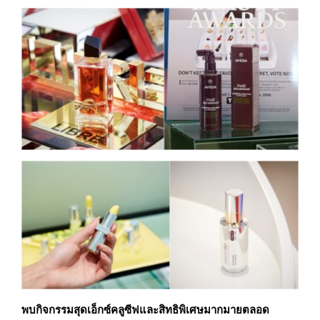
พบกิจกรรมสุด
เอ็กซ์คลูซีฟและสิทธิพิเศษมากมายตลอด