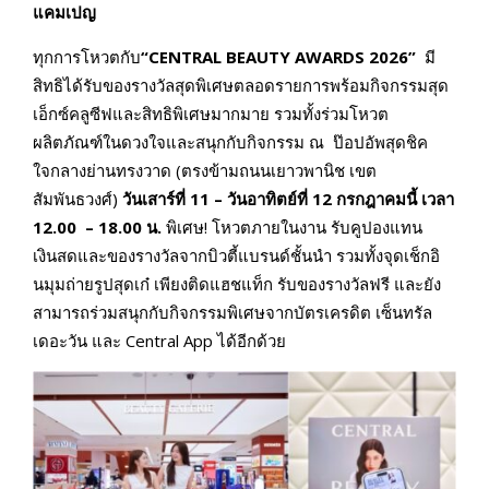
แคมเปญ
ทุกการโหวตกับ
“
CENTRAL BEAUTY AWARDS 2026”
มี
สิทธิได้รับของรางวัลสุดพิเศษตลอดรายการพร้อมกิจกรรมสุด
เอ็กซ์คลูซีฟและสิทธิพิเศษมากมาย รวมทั้งร่วมโหวต
ผลิตภัณฑ์ในดวงใจและสนุกกับกิจกรรม ณ ป๊อปอัพสุดชิค
ใจกลางย่านทรงวาด (ตรงข้ามถนนเยาวพานิช เขต
สัมพันธวงศ์)
วันเสาร์ที่
11 – วันอาทิตย์ที่ 12 กรกฎาคมนี้ เวลา
12.00 – 18.00 น.
พิเศษ! โหวตภายในงาน รับคูปองแทน
เงินสดและของรางวัลจากบิวตี้แบรนด์ชั้นนำ รวมทั้งจุดเช็กอิ
นมุมถ่ายรูปสุดเก๋ เพียงติดแฮชแท็ก รับของรางวัลฟรี และยัง
สามารถร่วมสนุกกับกิจกรรมพิเศษจากบัตรเครดิต เซ็นทรัล
เดอะวัน และ Central App ได้อีกด้วย