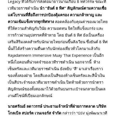
Legacy ที่ได้รับการส่งต่อมายาวนานเกือบ 8 ทศวรรษ ขณะที่
เวทีมวยราชดำเนิน
นำ “ยันต์
8
ทิศ” สัญลักษณ์ตามความเชื่อ
แต่โบราณที่สื่อถึงการปกป้องคุ้มครอง ความกล้าหาญ และ
ความเข้มแข็งจากทุกทิศทาง
สอดคล้องกับคุณค่าของมวยไทย
ที่ให้ความสำคัญกับวินัย ความอดทน จิตใจที่แข็งแกร่ง และ
การก้าวผ่านอุปสรรคที่ท้าทาย โดย ยันต์ 8 ทิศ ยังเป็นเครื่อง
เสริมสิริมงคลสำหรับนักมวยไทยก่อนขึ้นสังเวียน ซึ่งยันต์ 8 ทิศ
นั้นก็ได้สร้างความตื่นตากับนักท่องเที่ยวทั่วโลกมาแล้วกับ
Rajadamnern Immersive Muay Thai Experience เป็นอีก
หนึ่งไอคอนที่น่าจดจำของเวทีราชดำเนิน นอกจากนี้ ห้าง
เซ็นทรัลและเวทีมวยราชดำเนิน ยังหยิบ “สี” มาเล่าเรื่องราว
ของทั้งสองฝ่าย โดยสีแดงเป็นสีของห้างเซ็นทรัลและสีน้ำเงิน
เป็นสีประจำของเวทีมวยราชดำเนิน ปิดท้ายด้วยการนำตรา
สัญลักษณ์ของทั้งสองมาไว้ด้วยกันบนกระเป๋าจนกลายเป็นผล
งานดีไซน์ที่เปี่ยมเอกลักษณ์
นายศรัณย์ ลดาวรรษ์ ประธานเจ้าหน้าที่ฝ่ายการตลาด บริษัท
โกลเบิล สปอร์ต เวนเจอร์ส จำกัด
กล่าวว่า “GSV มุ่งพัฒนาเวที