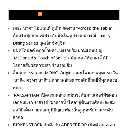
GLITZMAGAZINES.COM
เดอะ นาคา ไอแลนด์ ภูเก็ต จัดงาน “Across the Table”
ต้อนรับสุดยอดเชฟระดับมิชลิน สู่ประสบการณ์ Luxury
Dining Series สุดเอ็กซ์คลูซีฟ
แมคโดนัลด์ ตอกย้ำพลังแห่งรอยยิ้ม ผ่านแคมเปญ
‘McDonald’s Touch of Smile’ สนับสนุนให้ทุกคนได้มี
โอกาสสัมผัสความสุขผ่านรอยยิ้ม
สิ้นสุดการรอคอย MONO Original เผยโฉมภาพชุดแรก ใน
“นาคี๓ ครุฑา นาคี” มหากาพย์สงครามศักดิ์สิทธิ์ที่ทุกคนรอ
คอย
‘RAKSAPHAN’ เปิดฉากคอลเลกชันระดับมาสเตอร์พีซคอล
เลกชันแรก รังสรรค์ “ผ้าลายน้ำไหล” สู่ชิ้นงานศิลปะสะสม
สุดลิมิเต็ด ถ่ายทอดภูมิปัญญาท้องถิ่นสู่สุนทรียภาพระดับ
สากล
BIRKENSTOCK จับมือกับ ADERERROR เปิดตัวคอลเลก