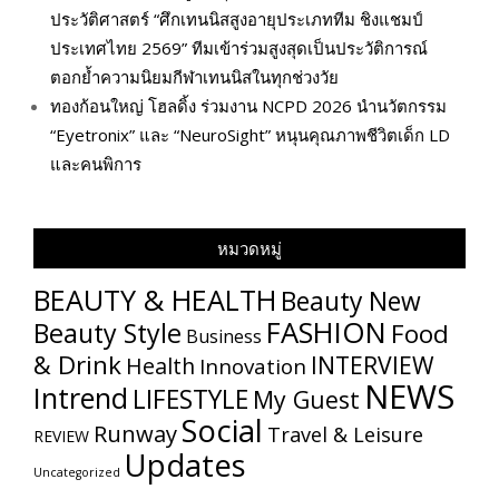
ประวัติศาสตร์ “ศึกเทนนิสสูงอายุประเภททีม ชิงแชมป์
ประเทศไทย 2569” ทีมเข้าร่วมสูงสุดเป็นประวัติการณ์
ตอกย้ำความนิยมกีฬาเทนนิสในทุกช่วงวัย
ทองก้อนใหญ่ โฮลดิ้ง ร่วมงาน NCPD 2026 นำนวัตกรรม
“Eyetronix” และ “NeuroSight” หนุนคุณภาพชีวิตเด็ก LD
และคนพิการ
หมวดหมู่
BEAUTY & HEALTH
Beauty New
FASHION
Beauty Style
Food
Business
& Drink
INTERVIEW
Health
Innovation
NEWS
Intrend
LIFESTYLE
My​ Guest
Social
Runway
Travel & Leisure
REVIEW
Updates
Uncategorized