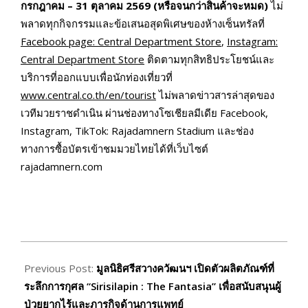
กรกฎาคม –
31
ตุลาคม
2569 (
หรือจนกว่าสินค้าจะหมด)
ไม่
พลาดทุกกิจกรรมและข้อเสนอสุดพิเศษของห้างเซ็นทรัลที่
Facebook page: Central Department Store
,
Instagram:
Central Department Store
ติดตามทุกสิทธิประโยชน์และ
บริการที่ออกแบบเพื่อนักท่องเที่ยวที่
www.central.co.th/en/tourist
ไม่พลาดข่าวสารล่าสุดของ
เวทีมวยราชดำเนิน ผ่านช่องทางโซเชียลมีเดีย Facebook,
Instagram, TikTok: Rajadamnern Stadium และช่อง
ทางการซื้อบัตรเข้าชมมวยไทยได้ที่เว็บไซต์
rajadamnern.com
2026-
07-
Previous Post:
มูลนิธิศรีสวางควัฒนฯ เปิดตัวผลิตภัณฑ์ที่
02
ระลึกการกุศล “Sirisilapin : The Fantasia” เพื่อสนับสนุนผู้
ป่วยยากไร้และภารกิจด้านการแพทย์