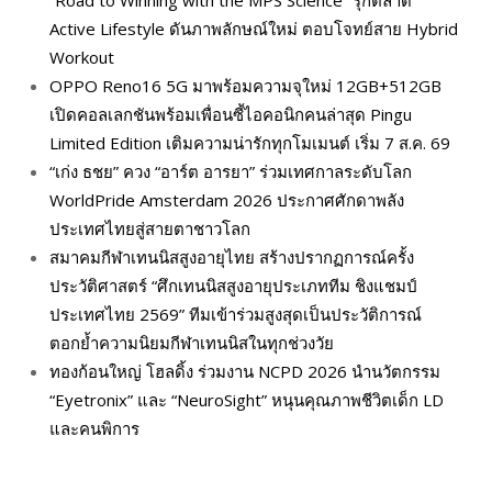
“Road to Winning with the MPS Science” รุกตลาด
Active Lifestyle ดันภาพลักษณ์ใหม่ ตอบโจทย์สาย Hybrid
Workout
OPPO Reno16 5G มาพร้อมความจุใหม่ 12GB+512GB
เปิดคอลเลกชันพร้อมเพื่อนซี้ไอคอนิกคนล่าสุด Pingu
Limited Edition เติมความน่ารักทุกโมเมนต์ เริ่ม 7 ส.ค. 69
“เก่ง ธชย” ควง “อาร์ต อารยา” ร่วมเทศกาลระดับโลก
WorldPride Amsterdam 2026 ประกาศศักดาพลัง
ประเทศไทยสู่สายตาชาวโลก
สมาคมกีฬาเทนนิสสูงอายุไทย สร้างปรากฏการณ์ครั้ง
ประวัติศาสตร์ “ศึกเทนนิสสูงอายุประเภททีม ชิงแชมป์
ประเทศไทย 2569” ทีมเข้าร่วมสูงสุดเป็นประวัติการณ์
ตอกย้ำความนิยมกีฬาเทนนิสในทุกช่วงวัย
ทองก้อนใหญ่ โฮลดิ้ง ร่วมงาน NCPD 2026 นำนวัตกรรม
“Eyetronix” และ “NeuroSight” หนุนคุณภาพชีวิตเด็ก LD
และคนพิการ