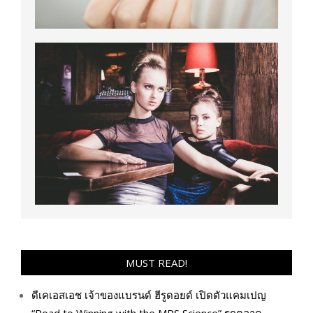
MUST READ!
ดีเคเอสเอช เจ้าของแบรนด์ ฮีรูดอยด์ เปิดตัวแคมเปญ