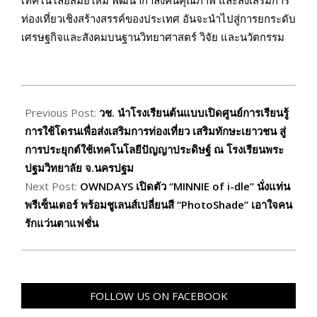
เทคโนโลยีสมัยใหม่ พัฒนากำลังคนคุณภาพ และส่งเสริมการ
ท่องเที่ยวเชิงสร้างสรรค์ของประเทศ อันจะนำไปสู่การยกระดับ
เศรษฐกิจและสังคมบนฐานวิทยาศาสตร์ วิจัย และนวัตกรรม
2026-
07-
Previous Post:
วช. นำโรงเรียนต้นแบบเปิดศูนย์การเรียนรู้
02
การใช้โดรนเพื่อส่งเสริมการท่องเที่ยว เสริมทักษะเยาวชน สู่
การประยุกต์ใช้เทคโนโลยีปัญญาประดิษฐ์ ณ โรงเรียนพระ
ปฐมวิทยาลัย จ.นครปฐม
Next Post:
OWNDAYS เปิดตัว “MINNIE of i-dle” นั่งแท่น
พรีเซ็นเตอร์ พร้อมชูเลนส์เปลี่ยนสี “PhotoShade” เอาใจคน
รักแว่นตาแฟชั่น
FOLLOW US ON FACEBOOK