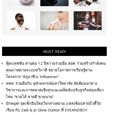
MUST READ!
ฟู้ดแพชชั่น สานต่อ 12 ปีความร่วมมือ สอศ. ร่วมสร้างกำลังคน
คุณภาพผ่านระบบทวิภาคี ขยายโอกาสการเรียนรู้ผ่าน
โครงการ “ครูอาชีวะ Influencer”
ททท. ร่วมมือกับ จุฬาลงกรณ์มหาวิทยาลัย จัดสัมมนาทาง
วิชาการและการตลาดเชิงรุกแนะเคล็ดลับปรับธุรกิจท่องเที่ยว
ไทย “ขายได้ ขายดี ขายนาน”
ปักหมุด! จุดเช็กอินใหม่ใจกลางสยาม แหล่งช้อปสายบิวตี้วัย
เรียน กับ Zadi & Jo Glow Station ที่ EVEANDBOY