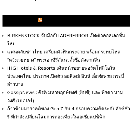
GLITZMAGAZINES.COM
BIRKENSTOCK จับมือกับ ADERERROR เปิดตัวคอลเลกชั่น
ใหม่
แฟนคลับชาวไทย เตรียมตัวฟินกระจาย พร้อมกระทบไหล่
“หวังเว่ยหยาง” พระเอกซีรีส์แนวตั้งชื่อดังจากจีน
IHG Hotels & Resorts เดินหน้าขยายพอร์ตโฟลิโอใน
ประเทศไทย ประกาศเปิดตัว ฮอลิเดย์ อินน์ เอ็กซ์เพรส กระบี่
อ่าวนาง
GossipNews : คีรติ มหาพฤกษ์พงศ์ (ยิปซี) และ พีรดา นาม
วงศ์ (เปเปอร์)
ก้าวข้ามมายาคติของ Gen Z กับ 4 กรอบความคิดระดับลักซ์ชัว
รี่ ที่กำลังเปลี่ยนโฉมการท่องเที่ยวในเอเชียแปซิฟิก