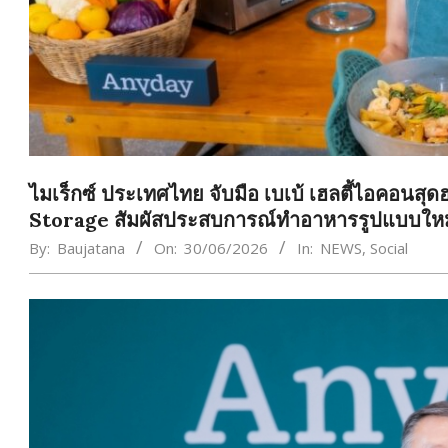
ไมเร็กซ์ ประเทศไทย จับมือ เบเบ้ เฮลตี้ไอคอนส
Storage สัมผัสประสบการณ์ทำอาหารรูปแบบใหม
By:
Baujatana
On:
30/06/2026
In:
NEWS
,
Social