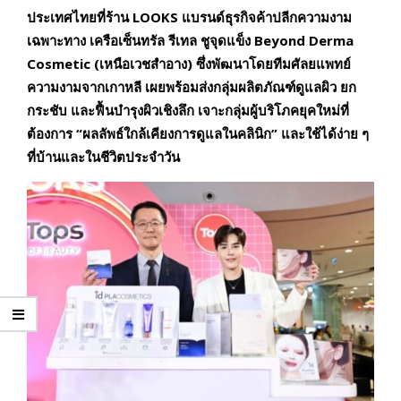
ประเทศไทยที่ร้าน
LOOKS
แบรนด์ธุรกิจค้าปลีกความงาม
เฉพาะทาง เครือเซ็นทรัล รีเทล
ชูจุดแข็ง
Beyond Derma
Cosmetic
(เหนือเวชสำอาง) ซึ่งพัฒนาโดยทีมศัลยแพทย์
ความงามจากเกาหลี เผยพร้อมส่งกลุ่มผลิตภัณฑ์ดูแลผิว ยก
กระชับ และฟื้นบำรุงผิวเชิงลึก เจาะกลุ่มผู้บริโภคยุคใหม่ที่
ต้องการ
“
ผลลัพธ์ใกล้เคียงการดูแลในคลินิก
”
และใช้ได้ง่าย ๆ
ที่บ้านและในชีวิตประจำวัน