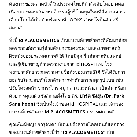
ต้องการของตลาดบิวตี้ในประเทศไทยที่กำลังเติบโตอย่างต่อ
เนื่อง และตอบสนองพฤติกรรมผู้บริโภคยุคใหม่ที่มีความฉลาด
เลือก โดยได้เปิดตัวครั้งแรกที่ LOOKS สาขาโรบินสัน ศรี
สมาน”
ทั้งนี้
Id PLACOSMETICS
เป็นแบรนด์เวชสำอางที่พัฒนาต่อย
อดจากองค์ความรู้ด้านศัลยกรรมความงามและเวชศาสตร์
ผิวหนังของประเทศเกาหลีใต้ โดยมีจุดเริ่มต้นจากทีมแพทย์
และผู้เชี่ยวชาญด้านความงามจาก id HOSPITAL โรง
พยาบาลศัลยกรรมความงามชื่อดังของเกาหลีใต้ ซึ่งได้รับการ
ยอมรับในระดับทั่วโลกด้านการทำศัลยกรรมทุกรูปแบบ เช่น
ปรับโครงหน้า ขากรรไกร จมูก ตา และหน้าอก เป็นต้น พร้อม
ด้วยการดูแลผิวเชิงลึกก่อตั้งโดย
ดร. ปาร์ค ซังฮุน (
Dr. Park
Sang hoon)
ซึ่งเป็นทั้งเจ้าของ id HOSPITAL และ เจ้าของ
แบรนด์เวชสำอาง
Id PLACOSMETICS
ประเทศเกาหลี
คุณพัฒน์ชญา จารุจินดา เปิดเผยถึงความโดดเด่นที่แตกต่าง
ของแบรนด์เวชสำอางนี้ว่า
“
Id PLACOSMETICS
”
เป็น