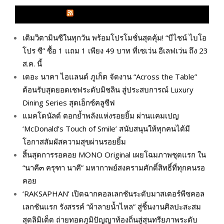
GLITZMAGAZINES.COM
เติมวิตามินซีในทุกวัน พร้อมโปรโมชั่นสุดคุ้ม! “บีไชน์ ไบโอ
โปร ซี” ซื้อ 1 แถม 1 เพียง 49 บาท ที่เซเว่น อีเลฟเว่น ถึง 23
ส.ค. นี้
เดอะ นาคา ไอแลนด์ ภูเก็ต จัดงาน “Across the Table”
ต้อนรับสุดยอดเชฟระดับมิชลิน สู่ประสบการณ์ Luxury
Dining Series สุดเอ็กซ์คลูซีฟ
แมคโดนัลด์ ตอกย้ำพลังแห่งรอยยิ้ม ผ่านแคมเปญ
‘McDonald’s Touch of Smile’ สนับสนุนให้ทุกคนได้มี
โอกาสสัมผัสความสุขผ่านรอยยิ้ม
สิ้นสุดการรอคอย MONO Original เผยโฉมภาพชุดแรก ใน
“นาคี๓ ครุฑา นาคี” มหากาพย์สงครามศักดิ์สิทธิ์ที่ทุกคนรอ
คอย
‘RAKSAPHAN’ เปิดฉากคอลเลกชันระดับมาสเตอร์พีซคอล
เลกชันแรก รังสรรค์ “ผ้าลายน้ำไหล” สู่ชิ้นงานศิลปะสะสม
สุดลิมิเต็ด ถ่ายทอดภูมิปัญญาท้องถิ่นสู่สุนทรียภาพระดับ