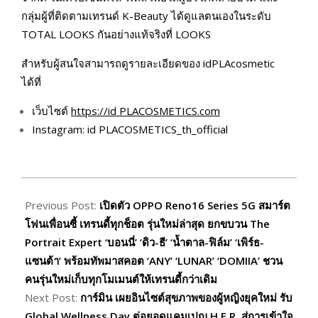
กลุ่มผู้ที่ติดตามเทรนด์ K-Beauty ได้ดูแลตนเองในระดับ
TOTAL LOOKS กันอย่างแท้จริงที่ LOOKS
สำหรับผู้สนใจสามารถดูรายละเอียดของ idPLAcosmetic
ได้ที่
เว็บไซต์
https://id PLACOSMETICS.com
Instagram: id PLACOSMETICS_th_official
2026-
06-
Previous Post:
เปิดตัว OPPO Reno16 Series 5G สมาร์ต
29
โฟนเพื่อนซี้ เทรนดี้ทุกช็อต รุ่นใหม่ล่าสุด ยกขบวน The
Portrait Expert ‘บอนนี่’ ‘ดิว-ธี’ ‘น้ำตาล-ฟิล์ม’ ‘เพิร์ธ-
แซนต้า’ พร้อมทัพมาสคอต ‘ANY’ ‘LUNAR’ ‘DOMIIA’ ชวน
คนรุ่นใหม่เก็บทุกโมเมนต์ให้เทรนดี้กว่าเดิม
Next Post:
การ์มิน เผยอินไซต์สุขภาพของผู้หญิงยุคใหม่ รับ
Global Wellness Day ต่อยอดแคมเปญ H.E.R. สู่การเข้าใจ