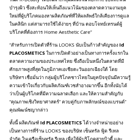
บำรุงผิว ซึ่งสะท้อนให้เห็นถึงแนวโน้มของตลาดความงามยุค
ใหม่ที่ผู้บริโภคมองหาผลิตภัณฑ์ที่ให้ผลลัพธ์ใกล้เคียงการดูแล
ในคลินิก แต่สามารถใช้ได้ง่ายๆ ที่บ้าน ตอบโจทย์เทรนด์ผู้
บริโภคที่ต้องการ Home Aesthetic Care”
“สำหรับการเปิดตัวที่ร้าน LOOKS นับเป็นก้าวสำคัญของ
Id
PLACOSMETICS
ในการเปิดตัวอย่างเป็นทางการครั้งแรกใน
ตลาดความงามของประเทศไทย ซึ่งถือเป็นหนึ่งในตลาดที่มี
ศักยภาพสูงที่สุดในภูมิภาคเอเชียตะวันออกเฉียงใต้ โดย
บริษัทฯ เชื่อมั่นว่า กลุ่มผู้บริโภคชาวไทยในยุคปัจจุบันมีความรู้
ความเข้าใจเกี่ยวกับผลิตภัณฑ์เวชสำอางมากขึ้น อีกทั้งนับได้
ว่าเป็นผู้บริโภคที่มีความฉลาดเลือก และให้ความสำคัญกับ
“คุณภาพเชิงวิทยาศาสตร์” ควบคู่กับภาพลักษณ์ของแบรนด์”
คุณพัฒน์ชญากล่าว
ทั้งนี้ ผลิตภัณฑ์
Id PLACOSMETICS
ได้วางจำหน่ายอย่าง
เป็นทางการที่ร้าน LOOKS ของบริษัท เซ็นทรัล ฟู้ด รีเทล
จำกัด ในเครือเซ็นทรัล รีเทล เพื่อให้ผู้บริโภคสายบิวตี้ และ