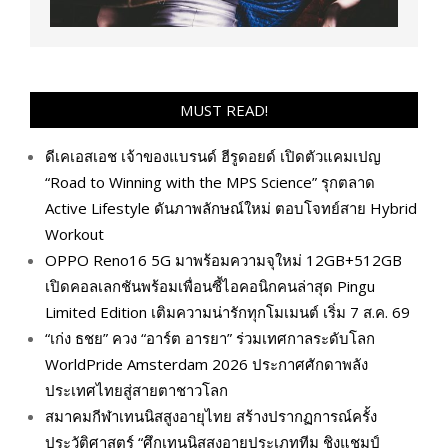
MUST READ!
ดีเคเอสเอช เจ้าของแบรนด์ ฮีรูดอยด์ เปิดตัวแคมเปญ
“Road to Winning with the MPS Science” รุกตลาด
Active Lifestyle ดันภาพลักษณ์ใหม่ ตอบโจทย์สาย Hybrid
Workout
OPPO Reno16 5G มาพร้อมความจุใหม่ 12GB+512GB
เปิดคอลเลกชันพร้อมเพื่อนซี้ไอคอนิกคนล่าสุด Pingu
Limited Edition เติมความน่ารักทุกโมเมนต์ เริ่ม 7 ส.ค. 69
“เก่ง ธชย” ควง “อาร์ต อารยา” ร่วมเทศกาลระดับโลก
WorldPride Amsterdam 2026 ประกาศศักดาพลัง
ประเทศไทยสู่สายตาชาวโลก
สมาคมกีฬาเทนนิสสูงอายุไทย สร้างปรากฏการณ์ครั้ง
ประวัติศาสตร์ “ศึกเทนนิสสูงอายุประเภททีม ชิงแชมป์