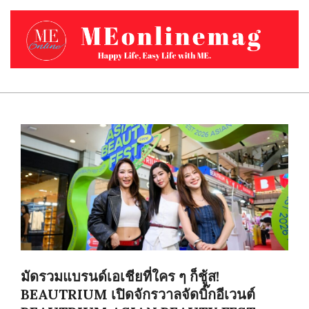
Skip
to
content
MEONLINEMAG.COM
Primary
Navigation
Menu
มัดรวมแบรนด์เอเชียที่ใคร ๆ ก็ชู้ส!
BEAUTRIUM เปิดจักรวาลจัดบิ๊กอีเวนต์