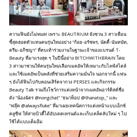
ความฟินยังไม่หมด! เพราะ BEAUTRIUM ยังชวน 3 สาวเพื่อน
ซี้สุดฮอตตัวแทนคนรุ่นใหม่อย่าง “ก้อย-อรัชพร, นัตตี้-นันทนัท,
ดรีม-อภิชญา” ที่ตบเท้าร่วมงานในฐานะเจ้าของแบรนด์ T-
Beauty ที่มาแรงสุด ๆ ในปีนี้อย่าง BITCHWITHBRAIN โดย
3 สาวมาชวนให้คนรุ่นใหม่เลือกเมคอัพให้เหมาะกับไลฟ์สไตล์
และใช้เมคอัพเป็นพลังที่ช่วยเสริมความมั่นใจ นอกจากนี้ แฟน
ๆ ยังได้ฟินไปกับคอนเสิร์ตจากวง PERSES และกิจกรรม
Beauty Talk รวมถึงโชว์การแต่งหน้าจากเมคอัพอาร์ติสต์ชื่อ
ดัง “น้องฉัตร @nongchat” “ธนาท็อป @thanatop_” และ
“ฟลุ๊ค @alwaysfluke” ที่มาเผยเทคนิคการแต่งหน้าแบบเอ็กซ์
คลูซีฟ ให้สายบิวตี้ได้อัปเดตเทรนด์และเก็บเคล็ดลับใหม่ ๆ ไป
ใช้ได้แบบเต็มอิ่ม