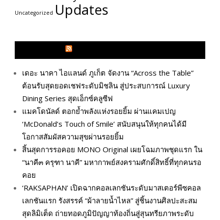
Updates
Uncategorized
GLITZMAGAZINES.COM
เดอะ นาคา ไอแลนด์ ภูเก็ต จัดงาน “Across the Table”
ต้อนรับสุดยอดเชฟระดับมิชลิน สู่ประสบการณ์ Luxury
Dining Series สุดเอ็กซ์คลูซีฟ
แมคโดนัลด์ ตอกย้ำพลังแห่งรอยยิ้ม ผ่านแคมเปญ
‘McDonald’s Touch of Smile’ สนับสนุนให้ทุกคนได้มี
โอกาสสัมผัสความสุขผ่านรอยยิ้ม
สิ้นสุดการรอคอย MONO Original เผยโฉมภาพชุดแรก ใน
“นาคี๓ ครุฑา นาคี” มหากาพย์สงครามศักดิ์สิทธิ์ที่ทุกคนรอ
คอย
‘RAKSAPHAN’ เปิดฉากคอลเลกชันระดับมาสเตอร์พีซคอล
เลกชันแรก รังสรรค์ “ผ้าลายน้ำไหล” สู่ชิ้นงานศิลปะสะสม
สุดลิมิเต็ด ถ่ายทอดภูมิปัญญาท้องถิ่นสู่สุนทรียภาพระดับ