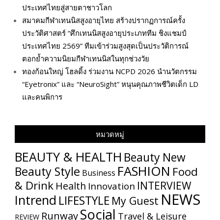
ประเทศไทยสู่สายตาชาวโลก
สมาคมกีฬาเทนนิสสูงอายุไทย สร้างปรากฏการณ์ครั้ง
ประวัติศาสตร์ “ศึกเทนนิสสูงอายุประเภททีม ชิงแชมป์
ประเทศไทย 2569” ทีมเข้าร่วมสูงสุดเป็นประวัติการณ์
ตอกย้ำความนิยมกีฬาเทนนิสในทุกช่วงวัย
ทองก้อนใหญ่ โฮลดิ้ง ร่วมงาน NCPD 2026 นำนวัตกรรม
“Eyetronix” และ “NeuroSight” หนุนคุณภาพชีวิตเด็ก LD
และคนพิการ
หมวดหมู่
BEAUTY & HEALTH
Beauty New
FASHION
Beauty Style
Food
Business
& Drink
INTERVIEW
Health
Innovation
NEWS
Intrend
LIFESTYLE
My​ Guest
Social
Runway
Travel & Leisure
REVIEW