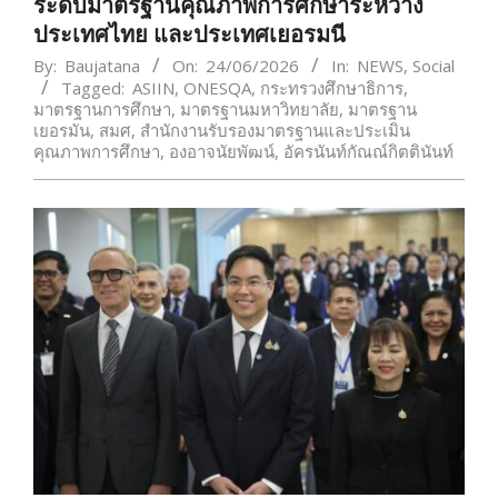
ระดับมาตรฐานคุณภาพการศึกษาระหว่าง
ประเทศไทย และประเทศเยอรมนี
By:
Baujatana
On:
24/06/2026
In:
NEWS
,
Social
Tagged:
ASIIN
,
ONESQA
,
กระทรวงศึกษาธิการ
,
มาตรฐานการศึกษา
,
มาตรฐานมหาวิทยาลัย
,
มาตรฐาน
เยอรมัน
,
สมศ
,
สำนักงานรับรองมาตรฐานและประเมิน
คุณภาพการศึกษา
,
องอาจนัยพัฒน์
,
อัครนันท์กัณณ์กิตตินันท์