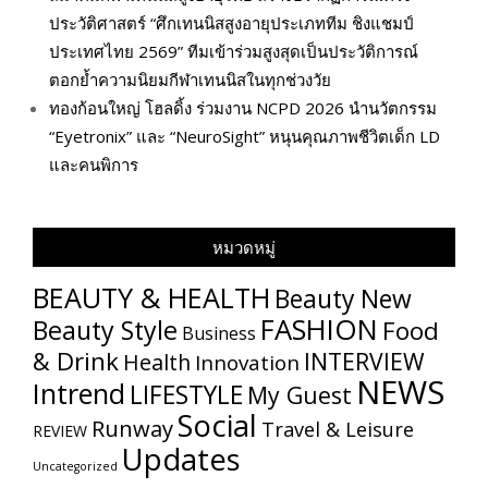
ประวัติศาสตร์ “ศึกเทนนิสสูงอายุประเภททีม ชิงแชมป์
ประเทศไทย 2569” ทีมเข้าร่วมสูงสุดเป็นประวัติการณ์
ตอกย้ำความนิยมกีฬาเทนนิสในทุกช่วงวัย
ทองก้อนใหญ่ โฮลดิ้ง ร่วมงาน NCPD 2026 นำนวัตกรรม
“Eyetronix” และ “NeuroSight” หนุนคุณภาพชีวิตเด็ก LD
และคนพิการ
หมวดหมู่
BEAUTY & HEALTH
Beauty New
FASHION
Beauty Style
Food
Business
& Drink
INTERVIEW
Health
Innovation
NEWS
Intrend
LIFESTYLE
My​ Guest
Social
Runway
Travel & Leisure
REVIEW
Updates
Uncategorized