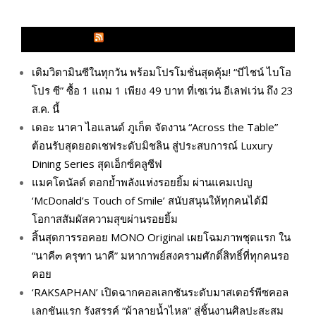
GLITZMAGAZINES.COM
เติมวิตามินซีในทุกวัน พร้อมโปรโมชั่นสุดคุ้ม! “บีไชน์ ไบโอ
โปร ซี” ซื้อ 1 แถม 1 เพียง 49 บาท ที่เซเว่น อีเลฟเว่น ถึง 23
ส.ค. นี้
เดอะ นาคา ไอแลนด์ ภูเก็ต จัดงาน “Across the Table”
ต้อนรับสุดยอดเชฟระดับมิชลิน สู่ประสบการณ์ Luxury
Dining Series สุดเอ็กซ์คลูซีฟ
แมคโดนัลด์ ตอกย้ำพลังแห่งรอยยิ้ม ผ่านแคมเปญ
‘McDonald’s Touch of Smile’ สนับสนุนให้ทุกคนได้มี
โอกาสสัมผัสความสุขผ่านรอยยิ้ม
สิ้นสุดการรอคอย MONO Original เผยโฉมภาพชุดแรก ใน
“นาคี๓ ครุฑา นาคี” มหากาพย์สงครามศักดิ์สิทธิ์ที่ทุกคนรอ
คอย
‘RAKSAPHAN’ เปิดฉากคอลเลกชันระดับมาสเตอร์พีซคอล
เลกชันแรก รังสรรค์ “ผ้าลายน้ำไหล” สู่ชิ้นงานศิลปะสะสม