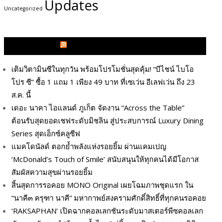
Updates
Uncategorized
GLITZMAGAZINES.COM
เติมวิตามินซีในทุกวัน พร้อมโปรโมชั่นสุดคุ้ม! “บีไชน์ ไบโอ
โปร ซี” ซื้อ 1 แถม 1 เพียง 49 บาท ที่เซเว่น อีเลฟเว่น ถึง 23
ส.ค. นี้
เดอะ นาคา ไอแลนด์ ภูเก็ต จัดงาน “Across the Table”
ต้อนรับสุดยอดเชฟระดับมิชลิน สู่ประสบการณ์ Luxury Dining
Series สุดเอ็กซ์คลูซีฟ
แมคโดนัลด์ ตอกย้ำพลังแห่งรอยยิ้ม ผ่านแคมเปญ
‘McDonald’s Touch of Smile’ สนับสนุนให้ทุกคนได้มีโอกาส
สัมผัสความสุขผ่านรอยยิ้ม
สิ้นสุดการรอคอย MONO Original เผยโฉมภาพชุดแรก ใน
“นาคี๓ ครุฑา นาคี” มหากาพย์สงครามศักดิ์สิทธิ์ที่ทุกคนรอคอย
‘RAKSAPHAN’ เปิดฉากคอลเลกชันระดับมาสเตอร์พีซคอลเลก