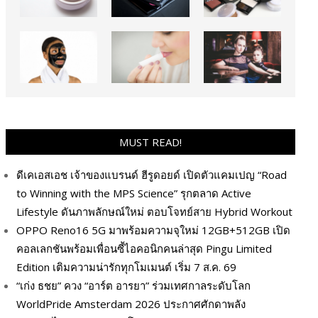
MUST READ!
ดีเคเอสเอช เจ้าของแบรนด์ ฮีรูดอยด์ เปิดตัวแคมเปญ “Road
to Winning with the MPS Science” รุกตลาด Active
Lifestyle ดันภาพลักษณ์ใหม่ ตอบโจทย์สาย Hybrid Workout
OPPO Reno16 5G มาพร้อมความจุใหม่ 12GB+512GB เปิด
คอลเลกชันพร้อมเพื่อนซี้ไอคอนิกคนล่าสุด Pingu Limited
Edition เติมความน่ารักทุกโมเมนต์ เริ่ม 7 ส.ค. 69
“เก่ง ธชย” ควง “อาร์ต อารยา” ร่วมเทศกาลระดับโลก
WorldPride Amsterdam 2026 ประกาศศักดาพลัง