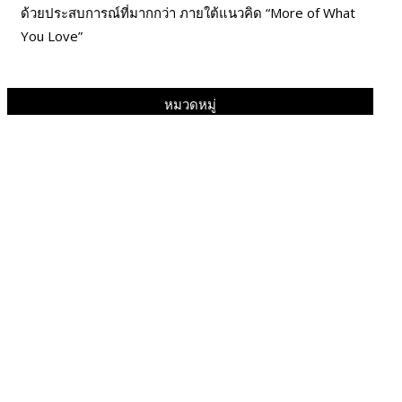
ด้วยประสบการณ์ที่มากกว่า ภายใต้แนวคิด “More of What
You Love”
หมวดหมู่
BEAUTY & HEALTH
Beauty New
FASHION
Beauty Style
Food &
Business
Drink
INTERVIEW
Health
Innovation
NEWS
Intrend
LIFESTYLE
My​ Guest
Social
Runway
Travel & Leisure
REVIEW
Updates
Uncategorized
GLITZMAGAZINES.COM
แฟนคลับชาวไทย เตรียมตัวฟินกระจาย พร้อมกระทบไหล่