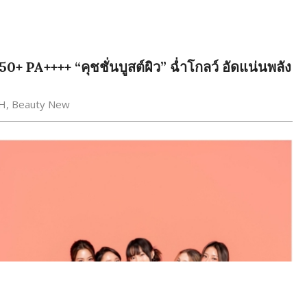
 PA++++ “คุชชั่นบูสต์ผิว” ฉ่ำโกลว์ อัดแน่นพลัง
H
,
Beauty New