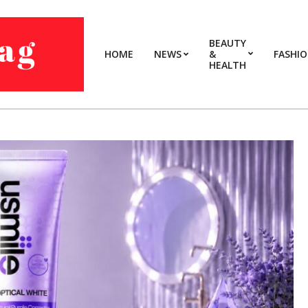
BEAUTY
HOME
NEWS
&
FASHI
HEALTH