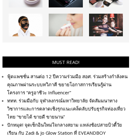
MUST READ!
ฟู้ดแพชชั่น สานต่อ 12 ปีความร่วมมือ สอศ. ร่วมสร้างกำลังคน
คุณภาพผ่านระบบทวิภาคี ขยายโอกาสการเรียนรู้ผ่าน
โครงการ “ครูอาชีวะ Influencer”
ททท. ร่วมมือกับ จุฬาลงกรณ์มหาวิทยาลัย จัดสัมมนาทาง
วิชาการและการตลาดเชิงรุกแนะเคล็ดลับปรับธุรกิจท่องเที่ยว
ไทย “ขายได้ ขายดี ขายนาน”
ปักหมุด! จุดเช็กอินใหม่ใจกลางสยาม แหล่งช้อปสายบิวตี้วัย
เรียน กับ Zadi & Jo Glow Station ที่ EVEANDBOY