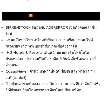
GLITZMAGAZINES.COM
BIRKENSTOCK จับมือกับ ADERERROR เปิดตัวคอลเลกชั่น
ใหม่
แฟนคลับชาวไทย เตรียมตัวฟินกระจาย พร้อมกระทบไหล่
“หวังเว่ยหยาง” พระเอกซีรีส์แนวตั้งชื่อดังจากจีน
IHG Hotels & Resorts เดินหน้าขยายพอร์ตโฟลิโอใน
ประเทศไทย ประกาศเปิดตัว ฮอลิเดย์ อินน์ เอ็กซ์เพรส กระบี่
อ่าวนาง
GossipNews : คีรติ มหาพฤกษ์พงศ์ (ยิปซี) และ พีรดา นาม
วงศ์ (เปเปอร์)
ก้าวข้ามมายาคติของ Gen Z กับ 4 กรอบความคิดระดับลักซ์ชัว
รี่ ที่กำลังเปลี่ยนโฉมการท่องเที่ยวในเอเชียแปซิฟิก