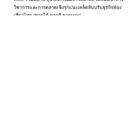
วิชาการและการตลาดเชิงรุกแนะเคล็ดลับปรับธุรกิจท่อง
เที่ยวไทย “ขายได้ ขายดี ขายนาน”
ปักหมุด! จุดเช็กอินใหม่ใจกลางสยาม แหล่งช้อปสายบิวตี้วัย
เรียน กับ Zadi & Jo Glow Station ที่ EVEANDBOY
Centerpoint Siam Square
LYN ฉลองครบรอบ 25 ปี ถ่ายทอดนิยามแห่ง LYN LEGACY
ต้อนรับฤดูกาลแฟชั่น Fall 2026 ผ่านคอลเลกชั่น “THE LYN
COLLECTIVE” และ “INFINITE KINDRED”
ออนิกซ์ ฮอสพิทาลิตี้ กรุ๊ป จับมือ แกร็บ เติมเต็มทุกการเดิน
ทาง ด้วยประสบการณ์ที่มากกว่า ภายใต้แนวคิด “More of
What You Love”
หมวดหมู่
BEAUTY & HEALTH
Beauty New
FASHION
Beauty Style
Food
Business