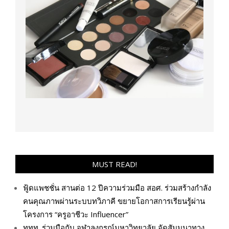
MUST READ!
ฟู้ดแพชชั่น สานต่อ 12 ปีความร่วมมือ สอศ. ร่วมสร้างกำลัง
คนคุณภาพผ่านระบบทวิภาคี ขยายโอกาสการเรียนรู้ผ่าน
โครงการ “ครูอาชีวะ Influencer”
ททท. ร่วมมือกับ จุฬาลงกรณ์มหาวิทยาลัย จัดสัมมนาทาง