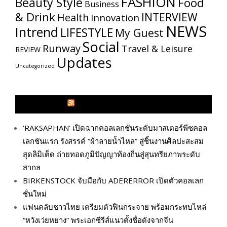
FASHION
Beauty Style
Food
Business
& Drink
INTERVIEW
Health
Innovation
NEWS
Intrend
LIFESTYLE
My​ Guest
Social
Runway
Travel & Leisure
REVIEW
Updates
Uncategorized
GLITZMAGAZINES.COM
‘RAKSAPHAN’ เปิดฉากคอลเลกชันระดับมาสเตอร์พีซคอล
เลกชันแรก รังสรรค์ “ผ้าลายน้ำไหล” สู่ชิ้นงานศิลปะสะสม
สุดลิมิเต็ด ถ่ายทอดภูมิปัญญาท้องถิ่นสู่สุนทรียภาพระดับ
สากล
BIRKENSTOCK จับมือกับ ADERERROR เปิดตัวคอลเลก
ชั่นใหม่
แฟนคลับชาวไทย เตรียมตัวฟินกระจาย พร้อมกระทบไหล่
“หวังเว่ยหยาง” พระเอกซีรีส์แนวตั้งชื่อดังจากจีน