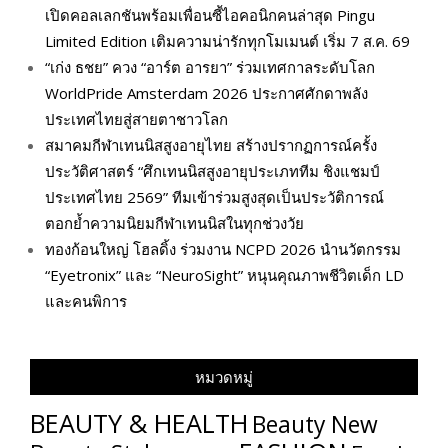
เปิดคอลเลกชันพร้อมเพื่อนซี้ไอคอนิกคนล่าสุด Pingu
Limited Edition เติมความน่ารักทุกโมเมนต์ เริ่ม 7 ส.ค. 69
“เก่ง ธชย” ควง “อาร์ต อารยา” ร่วมเทศกาลระดับโลก
WorldPride Amsterdam 2026 ประกาศศักดาพลัง
ประเทศไทยสู่สายตาชาวโลก
สมาคมกีฬาเทนนิสสูงอายุไทย สร้างปรากฏการณ์ครั้ง
ประวัติศาสตร์ “ศึกเทนนิสสูงอายุประเภททีม ชิงแชมป์
ประเทศไทย 2569” ทีมเข้าร่วมสูงสุดเป็นประวัติการณ์
ตอกย้ำความนิยมกีฬาเทนนิสในทุกช่วงวัย
ทองก้อนใหญ่ โฮลดิ้ง ร่วมงาน NCPD 2026 นำนวัตกรรม
“Eyetronix” และ “NeuroSight” หนุนคุณภาพชีวิตเด็ก LD
และคนพิการ
หมวดหมู่
BEAUTY & HEALTH
Beauty New