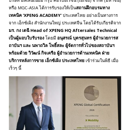
บริษัท มิลเลนเนียม กรุ๊ป คอร์ปอเรชั่น (เอเชีย) จำกัด (มหาชน)
หรือ MGC-ASIA ได้การรับรองให้เป็น
สถานฝึกอบรมทาง
เทคนิค ‘XPENG ACADEMY’
ประเทศไทย อย่างเป็นทางการ
จาก เอ็กซ์เผิง สำนักงานใหญ่ ประเทศจีน โดยได้รับเกียรติจาก
มร. กง เดฉี Head of XPENG HQ Aftersales Technical
เป็นผู้มอบใบรับรอง
โดยมี
อนุสรณ์ บุตรสุนทร ผู้อำนวยการส
ถาบันฯ และ นพาถวิล โพธิ์สละ ผู้จัดการทั่วไปของสถาบันฯ
พร้อมด้วย วิวัฒน์ กิจเครือ ผู้อำนวยการด้านเทคนิค ฝ่าย
บริการหลังการขาย เอ็กซ์เผิง ประเทศไทย
เข้าร่วมในพิธี เมื่อ
เร็วๆ นี้