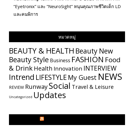
“Eyetronix” และ “NeuroSight” หนุนคุณภาพชีวิตเด็ก LD
และคนพิการ
หมวดหมู่
BEAUTY & HEALTH
Beauty New
FASHION
Beauty Style
Food
Business
& Drink
INTERVIEW
Health
Innovation
NEWS
Intrend
LIFESTYLE
My​ Guest
Social
Runway
Travel & Leisure
REVIEW
Updates
Uncategorized
GLITZMAGAZINES.COM