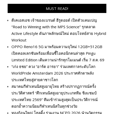
MUST READ!
ดีเคเอสเอช เจ้าของแบรนด์ ฮีรูดอยด์ เปิดตัวแคมเปญ
“Road to Winning with the MPS Science” รุกตลาด
Active Lifestyle ดันภาพลักษณ์ใหม่ ตอบโจทย์สาย Hybrid
Workout
OPPO Reno16 5G มาพร้อมความจุใหม่ 12GB+512GB
เปิดคอลเลกชันพร้อมเพื่อนซี้ไอคอนิกคนล่าสุด Pingu
Limited Edition เติมความน่ารักทุกโมเมนต์ เริ่ม 7 ส.ค. 69
“เก่ง ธชย” ควง “อาร์ต อารยา” ร่วมเทศกาลระดับโลก
WorldPride Amsterdam 2026 ประกาศศักดาพลัง
ประเทศไทยสู่สายตาชาวโลก
สมาคมกีฬาเทนนิสสูงอายุไทย สร้างปรากฏการณ์ครั้ง
ประวัติศาสตร์ “ศึกเทนนิสสูงอายุประเภททีม ชิงแชมป์
ประเทศไทย 2569” ทีมเข้าร่วมสูงสุดเป็นประวัติการณ์
ตอกย้ำความนิยมกีฬาเทนนิสในทุกช่วงวัย
ทองก้อนใหญ่ โฮลดิ้ง ร่วมงาน NCPD 2026 นำนวัตกรรม