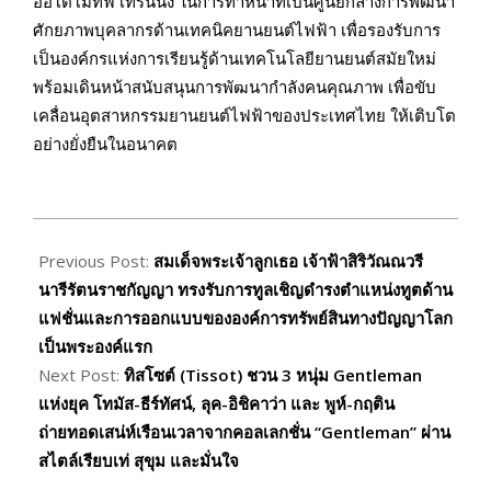
ออโตโมทีฟ เทรนนิ่ง ในการทำหน้าที่เป็นศูนย์กลางการพัฒนา
ศักยภาพบุคลากรด้านเทคนิคยานยนต์ไฟฟ้า เพื่อรองรับการ
เป็นองค์กรแห่งการเรียนรู้ด้านเทคโนโลยียานยนต์สมัยใหม่
พร้อมเดินหน้าสนับสนุนการพัฒนากำลังคนคุณภาพ เพื่อขับ
เคลื่อนอุตสาหกรรมยานยนต์ไฟฟ้าของประเทศไทย ให้เติบโต
อย่างยั่งยืนในอนาคต
2026-
06-
Previous Post:
สมเด็จพระเจ้าลูกเธอ เจ้าฟ้าสิริวัณณวรี
03
นารีรัตนราชกัญญา ทรงรับการทูลเชิญดำรงตำแหน่งทูตด้าน
แฟชั่นและการออกแบบขององค์การทรัพย์สินทางปัญญาโลก
เป็นพระองค์แรก
Next Post:
ทิสโซต์ (Tissot) ชวน 3 หนุ่ม Gentleman
แห่งยุค โทมัส-ธีร์ทัศน์, ลุค-อิชิคาว่า และ พูห์-กฤติน
ถ่ายทอดเสน่ห์เรือนเวลาจากคอลเลกชั่น “Gentleman” ผ่าน
สไตล์เรียบเท่ สุขุม และมั่นใจ