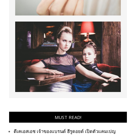
MUST READ!
ดีเคเอสเอช เจ้าของแบรนด์ ฮีรูดอยด์ เปิดตัวแคมเปญ