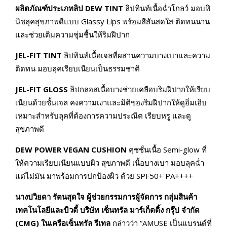
ผลิตภัณฑ์ประเภทลิป
DEW TINT
ลิปทินท์เนื้อฉ่ำโกลว์ มอบฟิ
นิชลุคสุขภาพดีแบบ Glassy Lips พร้อมสีสันสดใส ติดทนนาน
และช่วยเติมความชุ่มชื้นให้ริมฝีปาก
JEL-FIT TINT
ลิปทินท์เนื้อเจลที่ผสานความบางเบาและความ
ติดทน มอบลุคเรียบเนียนเป็นธรรมชาติ
JEL-FIT GLOSS
ลิปกลอสเนื้อบางช่วยเคลือบริมฝีปากให้เรียบ
เนียนด้วยชั้นเจล คงความเงาและมิติของริมฝีปากให้ดูอิ่มเอิบ
เหมาะสำหรับลุคที่ต้องการความประณีต เรียบหรู และดู
สุขภาพดี
DEW POWER VEGAN CUSHION
คุชชั่นเนื้อ Semi-glow ที่
ให้ความเรียบเนียนแบบผิว สุขภาพดี เนื้อบางเบา มอบลุคฉ่ำ
แต่ไม่มัน มาพร้อมการปกป้องผิว ด้วย SPF50+ PA++++
นางปวิยดา รัตนสุดใจ ผู้ช่วยกรรมการผู้จัดการ กลุ่มสินค้า
เทคโนโลยีและบิวตี้ บริษัท เซ็นทรัล มาร์เก็ตติ้ง กรุ๊ป จำกัด
(CMG) ในเครือเซ็นทรัล รีเทล
กล่าวว่า “AMUSE เป็นแบรนด์ที่