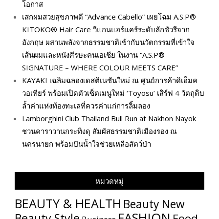
โอกาส
เสกผมสวยสุขภาพดี “Advance Cabello” เผยโฉม A.S.P®
KITOKO® Hair Care วีแกนแฮร์แคร์ระดับลักชัวรีจาก
อังกฤษ ผสานพลังจากธรรมชาติเข้ากับนวัตกรรมที่เข้าใจ
เส้นผมและหนังศีรษะคนเอเชีย ในงาน “A.S.P®
SIGNATURE – WHERE COLOUR MEETS CARE”
KAYAKI เฉลิมฉลองเดสติเนชันใหม่ ณ ศูนย์การค้าดิเอ็มค
วอเทียร์ พร้อมเปิดตัวเซ็ตเมนูใหม่ ‘Toyosu’ เสิร์ฟ 4 วัตถุดิบ
ล้ำค่าแห่งท้องทะเลที่ควรค่าแก่การลิ้มลอง
Lamborghini Club Thailand Bull Run at Nakhon Nayok
ชวนคาราวานกระทิงดุ สัมผัสธรรมชาติเมืองรอง ณ
นครนายก พร้อมปันน้ำใจช่วยเหลือสัตว์ป่า
หมวดหมู่
BEAUTY & HEALTH
Beauty New
FASHION
Beauty Style
Food