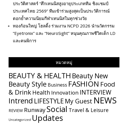
ประวัติศาสตร์ “ศึกเทนนิสสูงอายุประเภททีม ชิงแชมป์
ประเทศไทย 2569” ทีมเข้าร่วมสูงสุดเป็นประวัติการณ์
ตอกย้ำความนิยมกีฬาเทนนิสในทุกช่วงวัย
ทองก้อนใหญ่ โฮลดิ้ง ร่วมงาน NCPD 2026 นำนวัตกรรม
“Eyetronix” และ “NeuroSight” หนุนคุณภาพชีวิตเด็ก LD
และคนพิการ
หมวดหมู่
BEAUTY & HEALTH
Beauty New
FASHION
Beauty Style
Food
Business
& Drink
INTERVIEW
Health
Innovation
NEWS
Intrend
LIFESTYLE
My​ Guest
Social
Runway
Travel & Leisure
REVIEW
Updates
Uncategorized