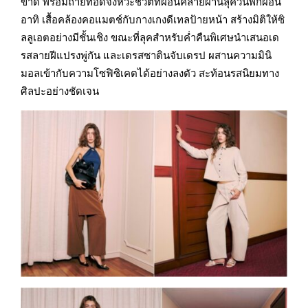
ขาด พร้อมถ่ายทอดจังหวะชีวิตที่ผ่อนคลายผ่านลุควันพักผ่อน
อาทิ เสื้อคล้องคอแมตช์กับกางเกงดีเทลป้ายหน้า สร้างมิติให้ซิ
ลลูเอตอย่างมีชั้นเชิง ขณะที่ลุคสำหรับค่ำคืนพิเศษนำเสนอเด
รสลายฝีแปรงพู่กัน และเดรสซาตินจับเดรป ผสานความมินิ
มอลเข้ากับความโซฟิซิเคตได้อย่างลงตัว สะท้อนรสนิยมทาง
ศิลปะอย่างชัดเจน