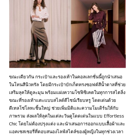
ขณะเดียวกัน กระเป๋าและรองเท้าในคอลเลกชั่นนี้ถูกนำเสนอ
ในโทนสีนิวทรัล โดยมีกระเป๋าบักเก็ตทรงซอฟต์สีน้ำตาลที่ช่วย
เสริมลุคให้ดูละมุน พร้อมแฝงความโซฟิซิเคตในทุกการสไตลิ่ง
ขณะที่รองเท้าแตะแบบสไลด์ดีไซน์เรียบหรู โดดเด่นด้วย
ดีเทลโซ่โลหะชิ้นใหญ่ ช่วยเพิ่มมิติและความโมเดิร์นให้กับ
ภาพรวม ส่งผลให้ลุคในแต่ละวันดูโดดเด่นในแบบ Effortless
Chic โดยไม่ต้องปรุงแต่ง และนำเสนอการออกแบบเสื้อผ้าและ
แอคเซสเซอรี่ที่ตอบสนองไลฟ์สไตล์ของผู้หญิงในทุกช่วงเวลา