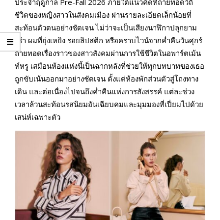
ประจำฤดูกาล Pre-Fall 2026 ภายใต้แนวคิดที่ถ่ายทอดวิถี
ชีวิตของหญิงสาวในสังคมเมือง ผ่านรายละเอียดเล็กน้อยที่
สะท้อนตัวตนอย่างชัดเจน ไม่ว่าจะเป็นเสียงนาฬิกาปลุกยาม
เช้า ผมที่ยุ่งเหยิง รอยลิปสติก หรือคราบไวน์จากค่ำคืนวันศุกร์
ถ่ายทอดเรื่องราวของสาวสังคมผ่านการใช้ชีวิตในอพาร์ตเม้น
ท์หรู เสมือนห้องแห่งนี้เป็นฉากหลังที่ช่วยให้ทุกบทบาทของเธอ
ถูกขับเน้นออกมาอย่างชัดเจน ตั้งแต่ห้องพักส่วนตัวสู่โถงทาง
เดิน และต่อเนื่องไปจนถึงค่ำคืนแห่งการสังสรรค์ แต่ละช่วง
เวลาล้วนสะท้อนรสนิยมอันเฉียบคมและมุมมองที่เปี่ยมไปด้วย
เสน่ห์เฉพาะตัว