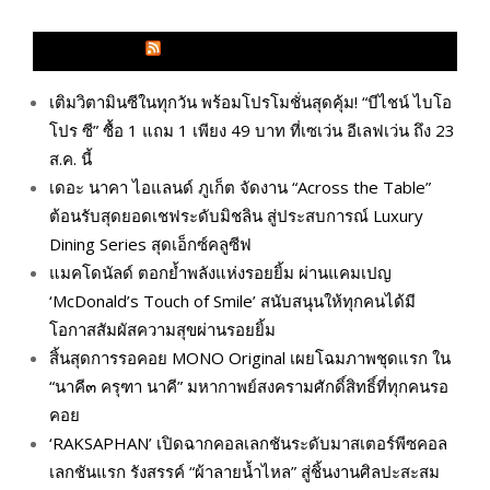
GLITZMAGAZINES.COM
เติมวิตามินซีในทุกวัน พร้อมโปรโมชั่นสุดคุ้ม! “บีไชน์ ไบโอ
โปร ซี” ซื้อ 1 แถม 1 เพียง 49 บาท ที่เซเว่น อีเลฟเว่น ถึง 23
ส.ค. นี้
เดอะ นาคา ไอแลนด์ ภูเก็ต จัดงาน “Across the Table”
ต้อนรับสุดยอดเชฟระดับมิชลิน สู่ประสบการณ์ Luxury
Dining Series สุดเอ็กซ์คลูซีฟ
แมคโดนัลด์ ตอกย้ำพลังแห่งรอยยิ้ม ผ่านแคมเปญ
‘McDonald’s Touch of Smile’ สนับสนุนให้ทุกคนได้มี
โอกาสสัมผัสความสุขผ่านรอยยิ้ม
สิ้นสุดการรอคอย MONO Original เผยโฉมภาพชุดแรก ใน
“นาคี๓ ครุฑา นาคี” มหากาพย์สงครามศักดิ์สิทธิ์ที่ทุกคนรอ
คอย
‘RAKSAPHAN’ เปิดฉากคอลเลกชันระดับมาสเตอร์พีซคอล
เลกชันแรก รังสรรค์ “ผ้าลายน้ำไหล” สู่ชิ้นงานศิลปะสะสม