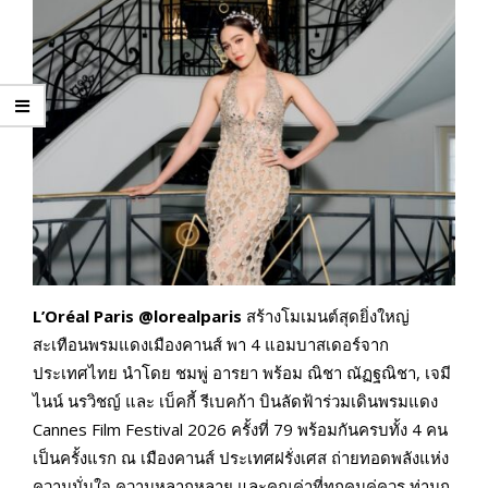
L’Oréal Paris @lorealparis
สร้างโมเมนต์สุดยิ่งใหญ่
สะเทือนพรมแดงเมืองคานส์ พา 4 แอมบาสเดอร์จาก
ประเทศไทย นำโดย ชมพู่ อารยา พร้อม ณิชา ณัฏฐณิชา, เจมี
ไนน์ นรวิชญ์ และ เบ็คกี้ รีเบคก้า บินลัดฟ้าร่วมเดินพรมแดง
Cannes Film Festival 2026 ครั้งที่ 79 พร้อมกันครบทั้ง 4 คน
เป็นครั้งแรก ณ เมืองคานส์ ประเทศฝรั่งเศส ถ่ายทอดพลังแห่ง
ความมั่นใจ ความหลากหลาย และคุณค่าที่ทุกคนคู่ควร ท่ามก