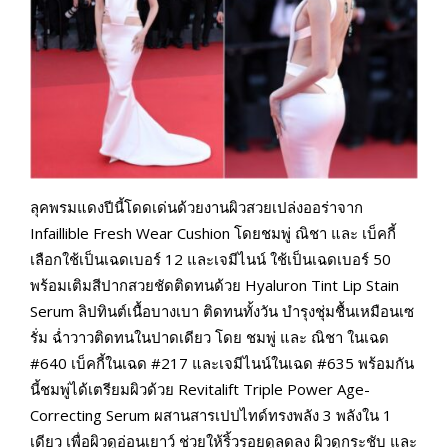
ลุคพรมแดงปีนี้โดดเด่นด้วยงานผิวสวยเปล่งออร่าจาก
Infaillible Fresh Wear Cushion โดยชมพู่ ณิชา และ เบ็คกี้
เลือกใช้เป็นเฉดเบอร์ 12 และเจมีไนน์ ใช้เป็นเฉดเบอร์ 50
พร้อมเติมสีปากสวยชัดติดทนด้วย Hyaluron Tint Lip Stain
Serum ลิปทินต์เนื้อบางเบา ติดทนทั้งวัน บำรุงชุ่มชื้นเหมือนเซ
รั่ม ฉ่ำวาวติดทนในปาดเดียว โดย ชมพู่ และ ณิชา ในเฉด
#640 เบ็คกี้ในเฉด #217 และเจมีไนน์ในเฉด #635 พร้อมกัน
นี้ชมพู่ได้เตรียมผิวด้วย Revitalift Triple Power Age-
Correcting Serum ผสานสารเปปไทด์ทรงพลัง 3 พลังใน 1
เดียว เพื่อผิวดูอ่อนเยาว์ ช่วยให้ริ้วรอยดูลดลง ผิวดูกระชับ และ