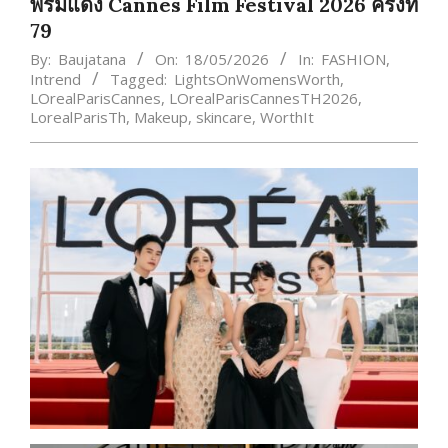
พรมแดง Cannes Film Festival 2026 ครั้งที่
79
By:
Baujatana
On:
18/05/2026
In:
FASHION
,
Intrend
Tagged:
LightsOnWomensWorth
,
LOrealParisCannes
,
LOrealParisCannesTH2026
,
LorealParisTh
,
Makeup
,
skincare
,
WorthIt