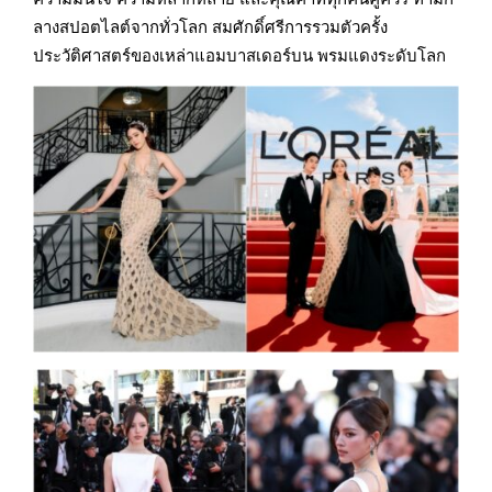
ลางสปอตไลต์จากทั่วโลก สมศักดิ์ศรีการรวมตัวครั้ง
ประวัติศาสตร์ของเหล่าแอมบาสเดอร์บน พรมแดงระดับโลก