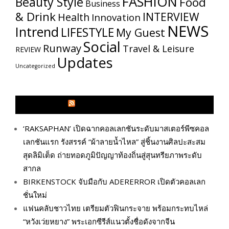
FASHION
Beauty Style
Food
Business
& Drink
INTERVIEW
Health
Innovation
NEWS
Intrend
LIFESTYLE
My​ Guest
Social
Runway
Travel & Leisure
REVIEW
Updates
Uncategorized
GLITZMAGAZINES.COM
‘RAKSAPHAN’ เปิดฉากคอลเลกชันระดับมาสเตอร์พีซคอล
เลกชันแรก รังสรรค์ “ผ้าลายน้ำไหล” สู่ชิ้นงานศิลปะสะสม
สุดลิมิเต็ด ถ่ายทอดภูมิปัญญาท้องถิ่นสู่สุนทรียภาพระดับ
สากล
BIRKENSTOCK จับมือกับ ADERERROR เปิดตัวคอลเลก
ชั่นใหม่
แฟนคลับชาวไทย เตรียมตัวฟินกระจาย พร้อมกระทบไหล่
“หวังเว่ยหยาง” พระเอกซีรีส์แนวตั้งชื่อดังจากจีน