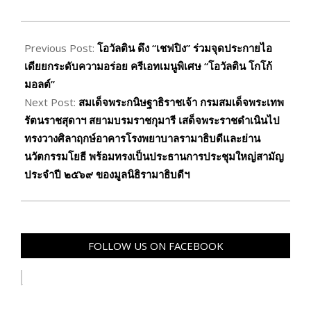
2026-
05-
Previous Post:
โอวัลติน ดึง “เชฟปิง” ร่วมจุดประกายไอ
18
เดียยกระดับความอร่อย ครีเอทเมนูพิเศษ “โอวัลติน โกโก้
มอลต์”
Next Post:
สมเด็จพระกนิษฐาธิราชเจ้า กรมสมเด็จพระเทพ
รัตนราชสุดาฯ สยามบรมราชกุมารี เสด็จพระราชดำเนินไป
ทรงวางศิลาฤกษ์อาคารโรงพยาบาลรามาธิบดีและย่าน
นวัตกรรมโยธี พร้อมทรงเป็นประธานการประชุมใหญ่สามัญ
ประจำปี ๒๕๖๙ ของมูลนิธิรามาธิบดีฯ
FOLLOW US ON FACEBOOK