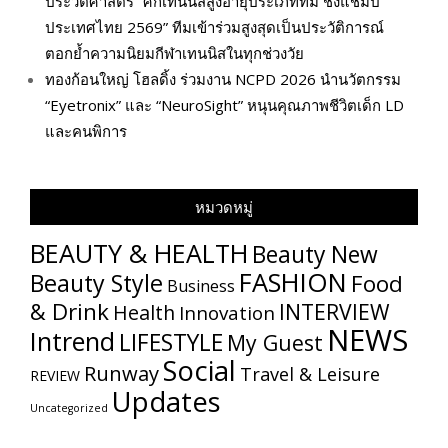
ประวัติศาสตร์ “ศึกเทนนิสสูงอายุประเภททีม ชิงแชมป์
ประเทศไทย 2569” ทีมเข้าร่วมสูงสุดเป็นประวัติการณ์
ตอกย้ำความนิยมกีฬาเทนนิสในทุกช่วงวัย
ทองก้อนใหญ่ โฮลดิ้ง ร่วมงาน NCPD 2026 นำนวัตกรรม
“Eyetronix” และ “NeuroSight” หนุนคุณภาพชีวิตเด็ก LD
และคนพิการ
หมวดหมู่
BEAUTY & HEALTH
Beauty New
FASHION
Beauty Style
Food
Business
& Drink
INTERVIEW
Health
Innovation
NEWS
Intrend
LIFESTYLE
My​ Guest
Social
Runway
Travel & Leisure
REVIEW
Updates
Uncategorized