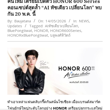
คนใหม่ เตรียมเปิดตัว HONOR 600 Series
คอนเซปต์สุดล้ำ “AI ทัชเดียว เปลี่ยนโลก” พบ
กัน 20 พ.ค. นี้
By:
Baujatana
On:
14/05/2026
In:
NEWS
,
Updates
Tagged:
AIทัชเดียวเปลี่ยนโลก
,
BluePongtiwat
,
HONOR
,
HONOR600Series
,
HONORxBluePongtiwat
,
บลูพงศ์ทิวัตถ์
ทำเอาเหล่าแฟนคลับกรี๊ดกันสนั่นโซเชียล เมื่อแบรนด์สมาร์ต
โฟนยักษ์ใหญ่ระดับโลกอย่าง
HONOR
เตรียมปลุกกระแสใหม่