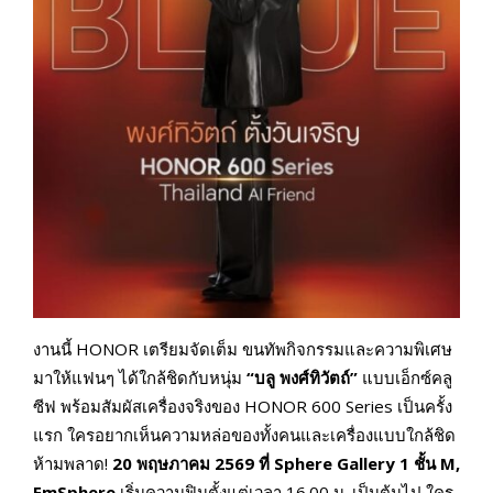
งานนี้ HONOR เตรียมจัดเต็ม ขนทัพกิจกรรมและความพิเศษ
มาให้แฟนๆ ได้ใกล้ชิดกับหนุ่ม
“บลู พงศ์ทิวัตถ์”
แบบเอ็กซ์คลู
ซีฟ พร้อมสัมผัสเครื่องจริงของ HONOR 600 Series เป็นครั้ง
แรก ใครอยากเห็นความหล่อของทั้งคนและเครื่องแบบใกล้ชิด
ห้ามพลาด!
20
พฤษภาคม
2569
ที่
Sphere Gallery 1
ชั้น
M
,
EmSphere
เริ่มความฟินตั้งแต่เวลา 16.00 น. เป็นต้นไป ใคร