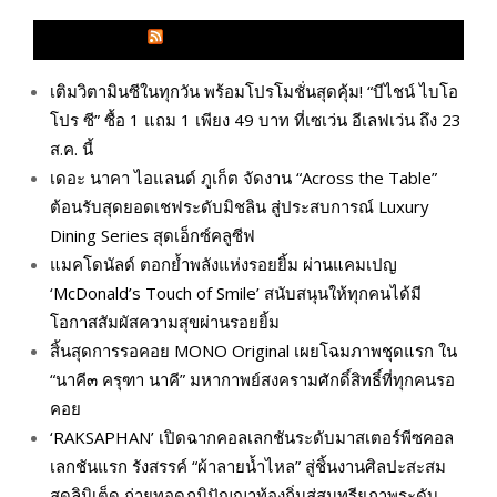
GLITZMAGAZINES.COM
เติมวิตามินซีในทุกวัน พร้อมโปรโมชั่นสุดคุ้ม! “บีไชน์ ไบโอ
โปร ซี” ซื้อ 1 แถม 1 เพียง 49 บาท ที่เซเว่น อีเลฟเว่น ถึง 23
ส.ค. นี้
เดอะ นาคา ไอแลนด์ ภูเก็ต จัดงาน “Across the Table”
ต้อนรับสุดยอดเชฟระดับมิชลิน สู่ประสบการณ์ Luxury
Dining Series สุดเอ็กซ์คลูซีฟ
แมคโดนัลด์ ตอกย้ำพลังแห่งรอยยิ้ม ผ่านแคมเปญ
‘McDonald’s Touch of Smile’ สนับสนุนให้ทุกคนได้มี
โอกาสสัมผัสความสุขผ่านรอยยิ้ม
สิ้นสุดการรอคอย MONO Original เผยโฉมภาพชุดแรก ใน
“นาคี๓ ครุฑา นาคี” มหากาพย์สงครามศักดิ์สิทธิ์ที่ทุกคนรอ
คอย
‘RAKSAPHAN’ เปิดฉากคอลเลกชันระดับมาสเตอร์พีซคอล
เลกชันแรก รังสรรค์ “ผ้าลายน้ำไหล” สู่ชิ้นงานศิลปะสะสม
สุดลิมิเต็ด ถ่ายทอดภูมิปัญญาท้องถิ่นสู่สุนทรียภาพระดับ