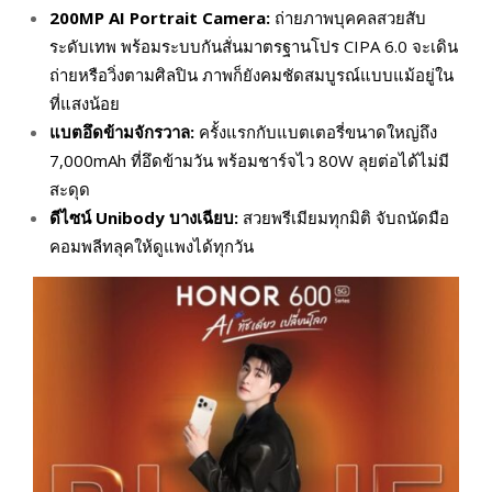
200MP AI Portrait Camera:
ถ่ายภาพบุคคลสวยสับ
ระดับเทพ พร้อมระบบกันสั่นมาตรฐานโปร CIPA 6.0 จะเดิน
ถ่ายหรือวิ่งตามศิลปิน ภาพก็ยังคมชัดสมบูรณ์แบบแม้อยู่ใน
ที่แสงน้อย
แบตอึดข้ามจักรวาล:
ครั้งแรกกับแบตเตอรี่ขนาดใหญ่ถึง
7,000mAh ที่อึดข้ามวัน พร้อมชาร์จไว 80W ลุยต่อได้ไม่มี
สะดุด
ดีไซน์
Unibody
บางเฉียบ:
สวยพรีเมียมทุกมิติ จับถนัดมือ
คอมพลีทลุคให้ดูแพงได้ทุกวัน