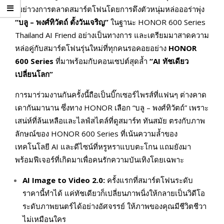
เขย่าวงการตลาดสมาร์ตโฟนโดยการดึงตัวหนุ่มหล่อออร่าพุ่ง
“บลู – พงศ์ทิวัตถ์ ตั้งวันเจริญ”
ในฐานะ HONOR 600 Series
Thailand AI Friend อย่างเป็นทางการ และเตรียมมาสาดความ
หล่อคู่กับสมาร์ตโฟนรุ่นใหม่ที่ทุกคนรอคอยอย่าง
HONOR
600
Series
ที่มาพร้อมกับคอนเซปต์สุดล้ำ
“
AI
ทัชเดียว
เปลี่ยนโลก”
การมาร่วมงานกันครั้งนี้ถือเป็นบิ๊กเซอร์ไพรส์ที่แฟนๆ ต่างคาด
เดากันมานาน ซึ่งทาง HONOR เลือก “บลู – พงศ์ทิวัตถ์” เพราะ
เสน่ห์ที่ล้นเหลือและไลฟ์สไตล์ที่ดูสมาร์ท ทันสมัย ตรงกับภาพ
ลักษณ์ของ HONOR 600 Series ที่เน้นความล้ำของ
เทคโนโลยี AI และดีไซน์ที่หรูหราแบบตะโกน แถมยังมา
พร้อมฟีเจอร์ที่เกิดมาเพื่อคนรักความบันเทิงโดยเฉพาะ
AI Image to Video 2.0:
ครั้งแรกที่สมาร์ตโฟนระดับ
ราคานี้ทำได้ แค่ทัชเดียวก็เปลี่ยนภาพนิ่งให้กลายเป็นวิดีโอ
ระดับภาพยนตร์ได้อย่างอัศจรรย์ ให้ภาพของคุณมีชีวิตชีวา
ไม่เหมือนใคร