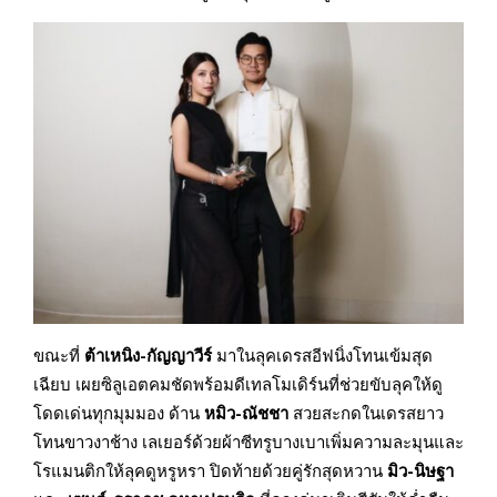
ขณะที่
ต้าเหนิง
-กัญญาวีร์
มาในลุคเดรสอีฟนิ่งโทนเข้มสุด
เฉียบ เผยซิลูเอตคมชัดพร้อมดีเทลโมเดิร์นที่ช่วยขับลุคให้ดู
โดดเด่นทุกมุมมอง ด้าน
หมิว
-ณัชชา
สวยสะกดในเดรสยาว
โทนขาวงาช้าง เลเยอร์ด้วยผ้าซีทรูบางเบาเพิ่มความละมุนและ
โรแมนติกให้ลุคดูหรูหรา ปิดท้ายด้วยคู่รักสุดหวาน
มิว-นิษฐา