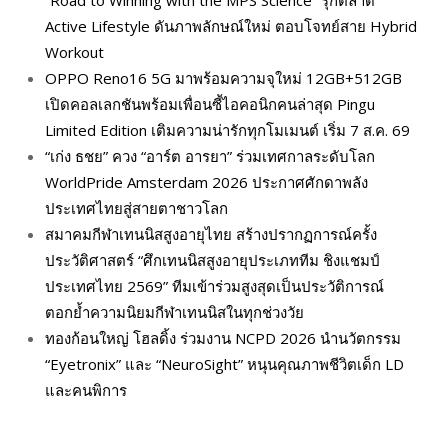
Active Lifestyle ดันภาพลักษณ์ใหม่ ตอบโจทย์สาย Hybrid
Workout
OPPO Reno16 5G มาพร้อมความจุใหม่ 12GB+512GB
เปิดคอลเลกชันพร้อมเพื่อนซี้ไอคอนิกคนล่าสุด Pingu
Limited Edition เติมความน่ารักทุกโมเมนต์ เริ่ม 7 ส.ค. 69
“เก่ง ธชย” ควง “อาร์ต อารยา” ร่วมเทศกาลระดับโลก
WorldPride Amsterdam 2026 ประกาศศักดาพลัง
ประเทศไทยสู่สายตาชาวโลก
สมาคมกีฬาเทนนิสสูงอายุไทย สร้างปรากฏการณ์ครั้ง
ประวัติศาสตร์ “ศึกเทนนิสสูงอายุประเภททีม ชิงแชมป์
ประเทศไทย 2569” ทีมเข้าร่วมสูงสุดเป็นประวัติการณ์
ตอกย้ำความนิยมกีฬาเทนนิสในทุกช่วงวัย
ทองก้อนใหญ่ โฮลดิ้ง ร่วมงาน NCPD 2026 นำนวัตกรรม
“Eyetronix” และ “NeuroSight” หนุนคุณภาพชีวิตเด็ก LD
และคนพิการ