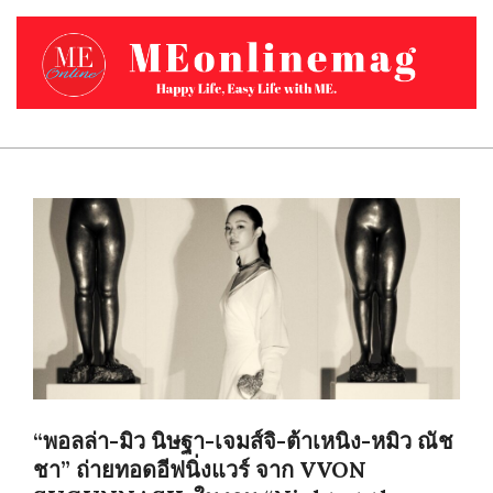
Skip
to
content
MEONLINEMAG.COM
Primary
Navigation
Menu
“พอลล่า-มิว นิษฐา-เจมส์จิ-ต้าเหนิง-หมิว ณัช
ชา” ถ่ายทอดอีฟนิ่งแวร์ จาก VVON