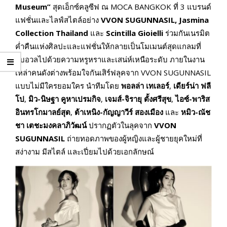
Museum”
สุดเอ็กซ์คลูซีฟ ณ MOCA BANGKOK ที่ 3 แบรนด์
แฟชั่นและไลฟ์สไตล์อย่าง
VVON SUGUNNASIL, Jasmina
Collection Thailand
และ
Scintilla Gioielli
ร่วมกันเนรมิต
ค่ำคืนแห่งศิลปะและแฟชั่นให้กลายเป็นโมเมนต์สุดแกลมที่
อบอวลไปด้วยความหรูหราและเสน่ห์เหนือระดับ ภายในงาน
เหล่าคนดังต่างพร้อมใจกันเสิร์ฟลุคจาก VVON SUGUNNASIL
แบบไม่มีใครยอมใคร นำทีมโดย
พอลล่า เทเลอร์
,
เดียร์น่า ฟลี
โป
,
มิว-นิษฐา
คูหาเปรมกิจ
,
เจมส์-จิรายุ ตั้งศรีสุข
,
ไอซ์-พาริส
อินทรโกมาลย์สุต
,
ต้าเหนิง-กัญญาวีร์ สองเมือง
และ
หมิว
-ณัช
ชา เตชะมงคลาภิวัฒน์
ปรากฏตัวในลุคจาก
VVON
SUGUNNASIL
ถ่ายทอดภาพของผู้หญิงและผู้ชายยุคใหม่ที่
สง่างาม มีสไตล์ และเปี่ยมไปด้วยเอกลักษณ์