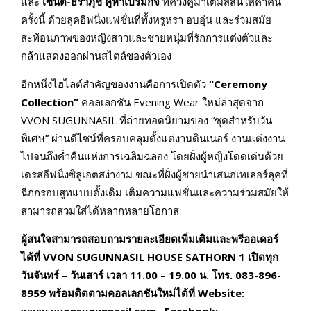
และ
เซนต์-ธราภุช คูหาเปรมกิจ
ที่ควงคู่มาเติมสีสันให้ค่ำคืน
ครั้งนี้ ด้วยลุคอีฟนิ่งแฟชั่นที่ทั้งหรูหรา อบอุ่น และร่วมสมัย
สะท้อนภาพของหญิงสาวและชายหนุ่มที่รักการแต่งตัวและ
กล้าแสดงออกผ่านสไตล์ของตัวเอง
อีกหนึ่งไฮไลต์สำคัญของงานคือการเปิดตัว
“
Ceremony
Collection”
คอลเลกชัน Evening Wear ใหม่ล่าสุดจาก
VVON SUGUNNASIL ที่ถ่ายทอดนิยามของ “ชุดสำหรับวัน
พิเศษ” ผ่านดีไซน์ที่ครอบคลุมตั้งแต่งานดินเนอร์ งานแต่งงาน
ไปจนถึงค่ำคืนแห่งการเฉลิมฉลอง โดยฝั่งผู้หญิงโดดเด่นด้วย
เดรสอีฟนิ่งซิลูเอตสง่างาม ขณะที่ฝั่งผู้ชายนำเสนอเทเลอร์ลุคที่
ฉีกกรอบสูทแบบดั้งเดิม เติมความแฟชั่นและความร่วมสมัยให้
สามารถสวมใส่ได้หลากหลายโอกาส
ผู้สนใจสามารถสอบถามรายละเอียดเพิ่มเติมและพรีออเดอร์
ได้ที่
VVON SUGUNNASIL HOUSE SATHORN 1 เปิดทุก
วันจันทร์ – วันเสาร์ เวลา 11.00 – 19.00 น. โทร. 083-896-
8959 พร้อมติดตามคอลเลกชันใหม่ได้ที่ Website: