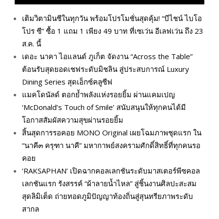
เติมวิตามินซีในทุกวัน พร้อมโปรโมชั่นสุดคุ้ม! “บีไชน์ ไบโอ
โปร ซี” ซื้อ 1 แถม 1 เพียง 49 บาท ที่เซเว่น อีเลฟเว่น ถึง 23
ส.ค. นี้
เดอะ นาคา ไอแลนด์ ภูเก็ต จัดงาน “Across the Table”
ต้อนรับสุดยอดเชฟระดับมิชลิน สู่ประสบการณ์ Luxury
Dining Series สุดเอ็กซ์คลูซีฟ
แมคโดนัลด์ ตอกย้ำพลังแห่งรอยยิ้ม ผ่านแคมเปญ
‘McDonald’s Touch of Smile’ สนับสนุนให้ทุกคนได้มี
โอกาสสัมผัสความสุขผ่านรอยยิ้ม
สิ้นสุดการรอคอย MONO Original เผยโฉมภาพชุดแรก ใน
“นาคี๓ ครุฑา นาคี” มหากาพย์สงครามศักดิ์สิทธิ์ที่ทุกคนรอ
คอย
‘RAKSAPHAN’ เปิดฉากคอลเลกชันระดับมาสเตอร์พีซคอล
เลกชันแรก รังสรรค์ “ผ้าลายน้ำไหล” สู่ชิ้นงานศิลปะสะสม
สุดลิมิเต็ด ถ่ายทอดภูมิปัญญาท้องถิ่นสู่สุนทรียภาพระดับ
สากล