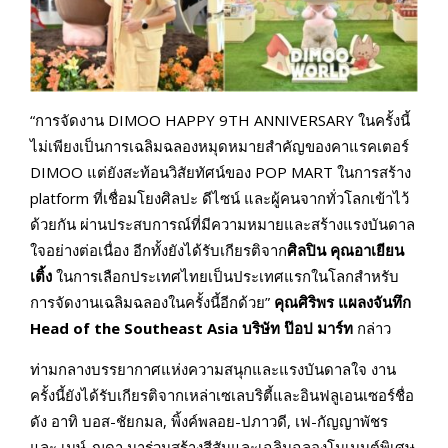
“การจัดงาน DIMOO HAPPY 9TH ANNIVERSARY ในครั้งนี้
ไม่เพียงเป็นการเฉลิมฉลองหมุดหมายสำคัญของคาแรคเตอร์
DIMOO แต่ยังสะท้อนวิสัยทัศน์ของ POP MART ในการสร้าง
platform ที่เชื่อมโยงศิลปะ ดีไซน์ และผู้คนจากทั่วโลกเข้าไว้
ด้วยกัน ผ่านประสบการณ์ที่มีความหมายและสร้างแรงบันดาล
ใจอย่างต่อเนื่อง อีกทั้งยังได้รับเกียรติจาก
ศิลปิน คุณอาเยียน
เติ้ง
ในการเลือกประเทศไทยเป็นประเทศแรกในโลกสำหรับ
การจัดงานเฉลิมฉลองในครั้งนี้อีกด้วย”
คุณศิริพร แผลงจันทึก
Head of the Southeast Asia บริษัท ป๊อป มาร์ท
กล่าว
ท่ามกลางบรรยากาศแห่งความสนุกและแรงบันดาลใจ งาน
ครั้งนี้ยังได้รับเกียรติจากเหล่าเซเลบริตี้และอินฟลูเอนเซอร์ชื่อ
ดัง อาทิ บอส-ชัยกมล, พิ้งค์พลอย-ปภาวดี, เฟ-กัญญาพัชร
และ เมษ์-ญดา มาร่วมสร้างสีสันและเฉลิมฉลองโมเมนต์พิเศษ