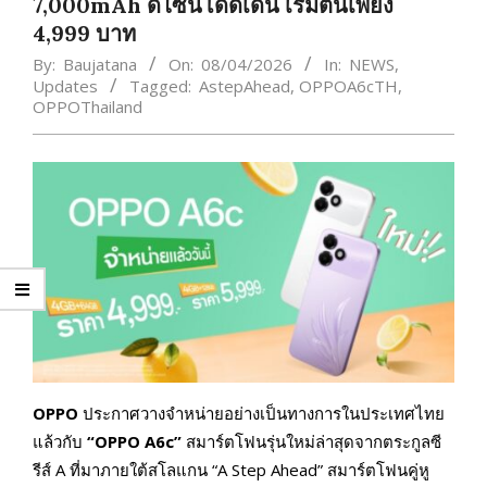
7,000mAh ดีไซน์โดดเด่น เริ่มต้นเพียง
4,999 บาท
By:
Baujatana
On:
08/04/2026
In:
NEWS
,
Updates
Tagged:
AstepAhead
,
OPPOA6cTH
,
OPPOThailand
OPPO
ประกาศวางจำหน่ายอย่างเป็นทางการในประเทศไทย
แล้วกับ
“OPPO A6c”
สมาร์ตโฟนรุ่นใหม่ล่าสุดจากตระกูลซี
รีส์ A ที่มาภายใต้สโลแกน “A Step Ahead” สมาร์ตโฟนคู่หู