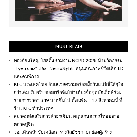
MUST READ!
ทองก้อนใหญ่ โฮลดิ้ง ร่วมงาน NCPD 2026 นำนวัตกรรม
“Eyetronix” และ “NeuroSight” หนุนคุณภาพชีวิตเด็ก LD
และคนพิการ
KFC ประเทศไทย อัปเลเวลความอร่อยมื้อวันแม่ปีนี้ให้จุใจ
กว่าเดิม รับฟรี! “ซอสพริกจัมโบ้” เพียงซื้อชุดบักเก็ตที่ร่วม
รายการราคา 349 บาทขึ้นไป ตั้งแต่ 8 – 12 สิงหาคมนี้ ที่
ร้าน KFC ทั่วประเทศ
สมาคมส่งเสริมการค้าอาเซียน หนุนเกษตรกรไทยขยาย
ตลาดสู่จีน
วช. เดินหน้าขับเคลื่อน “รางวัลธัชชา” ยกย่องผู้สร้าง