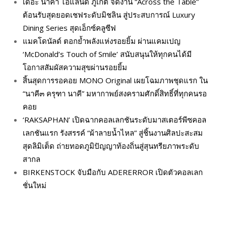
เดอะ นาคา ไอแลนด์ ภูเก็ต จัดงาน “Across the Table”
ต้อนรับสุดยอดเชฟระดับมิชลิน สู่ประสบการณ์ Luxury
Dining Series สุดเอ็กซ์คลูซีฟ
แมคโดนัลด์ ตอกย้ำพลังแห่งรอยยิ้ม ผ่านแคมเปญ
‘McDonald’s Touch of Smile’ สนับสนุนให้ทุกคนได้มี
โอกาสสัมผัสความสุขผ่านรอยยิ้ม
สิ้นสุดการรอคอย MONO Original เผยโฉมภาพชุดแรก ใน
“นาคี๓ ครุฑา นาคี” มหากาพย์สงครามศักดิ์สิทธิ์ที่ทุกคนรอ
คอย
‘RAKSAPHAN’ เปิดฉากคอลเลกชันระดับมาสเตอร์พีซคอล
เลกชันแรก รังสรรค์ “ผ้าลายน้ำไหล” สู่ชิ้นงานศิลปะสะสม
สุดลิมิเต็ด ถ่ายทอดภูมิปัญญาท้องถิ่นสู่สุนทรียภาพระดับ
สากล
BIRKENSTOCK จับมือกับ ADERERROR เปิดตัวคอลเลก
ชั่นใหม่