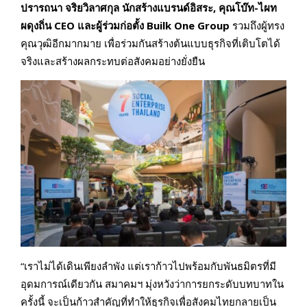
ปรารถนา จริยวิลาศกุล นักสร้างแบรนด์อิสระ, คุณโบ๊ท-ไผท
ผดุงถิ่น CEO และผู้ร่วมก่อตั้ง Builk One Group
รวมถึงผู้ทรง
คุณวุฒิอีกมากมาย เพื่อร่วมกันสร้างต้นแบบธุรกิจที่เติบโตได้
จริงและสร้างผลกระทบต่อสังคมอย่างยั่งยืน
“เราไม่ได้เดินเพียงลำพัง แต่เราก้าวไปพร้อมกับพันธมิตรที่มี
อุดมการณ์เดียวกัน สมาคมฯ มุ่งหวังว่าการยกระดับบทบาทใน
ครั้งนี้ จะเป็นก้าวสำคัญที่ทำให้ธุรกิจเพื่อสังคมไทยกลายเป็น