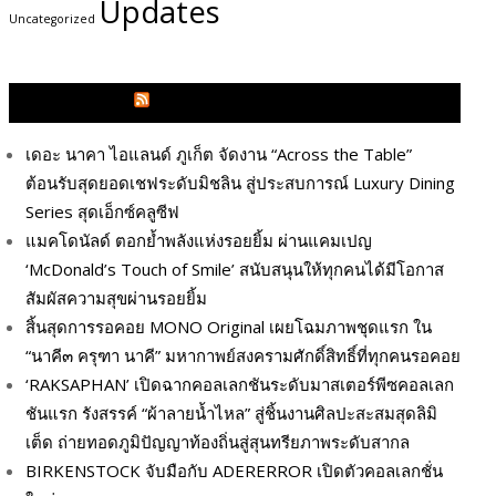
Updates
Uncategorized
GLITZMAGAZINES.COM
เดอะ นาคา ไอแลนด์ ภูเก็ต จัดงาน “Across the Table”
ต้อนรับสุดยอดเชฟระดับมิชลิน สู่ประสบการณ์ Luxury Dining
Series สุดเอ็กซ์คลูซีฟ
แมคโดนัลด์ ตอกย้ำพลังแห่งรอยยิ้ม ผ่านแคมเปญ
‘McDonald’s Touch of Smile’ สนับสนุนให้ทุกคนได้มีโอกาส
สัมผัสความสุขผ่านรอยยิ้ม
สิ้นสุดการรอคอย MONO Original เผยโฉมภาพชุดแรก ใน
“นาคี๓ ครุฑา นาคี” มหากาพย์สงครามศักดิ์สิทธิ์ที่ทุกคนรอคอย
‘RAKSAPHAN’ เปิดฉากคอลเลกชันระดับมาสเตอร์พีซคอลเลก
ชันแรก รังสรรค์ “ผ้าลายน้ำไหล” สู่ชิ้นงานศิลปะสะสมสุดลิมิ
เต็ด ถ่ายทอดภูมิปัญญาท้องถิ่นสู่สุนทรียภาพระดับสากล
BIRKENSTOCK จับมือกับ ADERERROR เปิดตัวคอลเลกชั่น