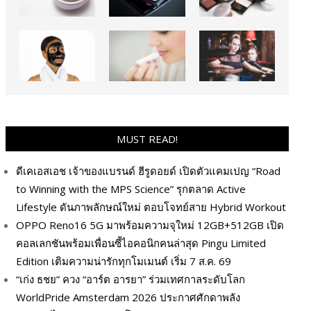
MUST READ!
ดีเคเอสเอช เจ้าของแบรนด์ ฮีรูดอยด์ เปิดตัวแคมเปญ “Road
to Winning with the MPS Science” รุกตลาด Active
Lifestyle ดันภาพลักษณ์ใหม่ ตอบโจทย์สาย Hybrid Workout
OPPO Reno16 5G มาพร้อมความจุใหม่ 12GB+512GB เปิด
คอลเลกชันพร้อมเพื่อนซี้ไอคอนิกคนล่าสุด Pingu Limited
Edition เติมความน่ารักทุกโมเมนต์ เริ่ม 7 ส.ค. 69
“เก่ง ธชย” ควง “อาร์ต อารยา” ร่วมเทศกาลระดับโลก
WorldPride Amsterdam 2026 ประกาศศักดาพลัง