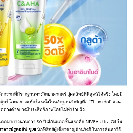
ตกรรมที่มีรากฐานทางวิทยาศาสตร์ สู่ผลลัพธ์ที่พิสูจน์ได้จริง โดยมี
องผู้บริโภคอย่างแท้จริง หนึ่งในหลักฐานสำคัญคือ “Thiamidol” ส่วน
ะจุดด่างดำอย่างมีประสิทธิภาพโดยไม่ทำร้ายผิว
สงแดดมายาวนานกว่า 80 ปี มีกันแดดชิ้นแรกคือ NIVEA Ultra Oil ใน
าจารย์รูดอล์ฟ ชูเซ
นักฟิสิกส์ผู้เชี่ยวชาญด้านรังสี ในการค้นหาวิธี