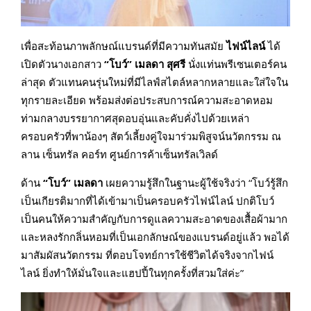
เพื่อสะท้อนภาพลักษณ์แบรนด์ที่มีความทันสมัย
ไฟน์ไลน์
ได้
เปิดตัวนางเอกสาว
“โบว์” เมลดา สุศรี
นั่งแท่นพรีเซนเตอร์คน
ล่าสุด ตัวแทนคนรุ่นใหม่ที่มีไลฟ์สไตล์หลากหลายและใส่ใจใน
ทุกรายละเอียด พร้อมส่งต่อประสบการณ์ความสะอาดหอม
ท่ามกลางบรรยากาศสุดอบอุ่นและคับคั่งไปด้วยเหล่า
ครอบครัวที่พาน้องๆ สัตว์เลี้ยงคู่ใจมาร่วมพิสูจน์นวัตกรรม ณ
ลาน เซ็นทรัล คอร์ท ศูนย์การค้าเซ็นทรัลเวิลด์
ด้าน
“โบว์” เมลดา
เผยความรู้สึกในฐานะผู้ใช้จริงว่า “โบว์รู้สึก
เป็นเกียรติมากที่ได้เข้ามาเป็นครอบครัวไฟน์ไลน์ ปกติโบว์
เป็นคนให้ความสำคัญกับการดูแลความสะอาดของเสื้อผ้ามาก
และหลงรักกลิ่นหอมที่เป็นเอกลักษณ์ของแบรนด์อยู่แล้ว พอได้
มาสัมผัสนวัตกรรม ที่ตอบโจทย์การใช้ชีวิตได้จริงจากไฟน์
ไลน์ ยิ่งทำให้มั่นใจและแฮปปี้ในทุกครั้งที่สวมใส่ค่ะ”