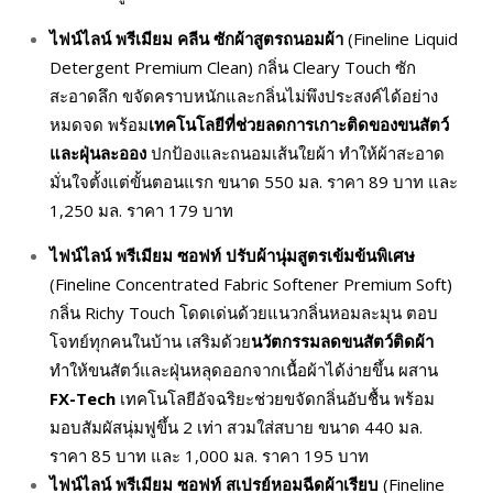
ไฟน์ไลน์ พรีเมียม คลีน
ซักผ้าสูตรถนอมผ้า
(Fineline Liquid
Detergent Premium Clean) กลิ่น Cleary Touch ซัก
สะอาดลึก ขจัดคราบหนักและกลิ่นไม่พึงประสงค์ได้อย่าง
หมดจด พร้อม
เทคโนโลยีที่ช่วยลดการเกาะติดของขนสัตว์
และฝุ่นละออง
ปกป้องและถนอมเส้นใยผ้า ทำให้ผ้าสะอาด
มั่นใจตั้งแต่ขั้นตอนแรก ขนาด 550 มล. ราคา 89 บาท และ
1,250 มล. ราคา 179 บาท
ไฟน์ไลน์ พรีเมียม ซอฟท์
ปรับผ้านุ่มสูตรเข้มข้นพิเศษ
(Fineline Concentrated Fabric Softener Premium Soft)
กลิ่น Richy Touch โดดเด่นด้วยแนวกลิ่นหอมละมุน ตอบ
โจทย์ทุกคนในบ้าน เสริมด้วย
นวัตกรรมลดขนสัตว์ติดผ้า
ทำให้ขนสัตว์และฝุ่นหลุดออกจากเนื้อผ้าได้ง่ายขึ้น ผสาน
FX-Tech
เทคโนโลยีอัจฉริยะช่วยขจัดกลิ่นอับชื้น พร้อม
มอบสัมผัสนุ่มฟูขึ้น 2 เท่า สวมใส่สบาย ขนาด 440 มล.
ราคา 85 บาท และ 1,000 มล. ราคา 195 บาท
ไฟน์ไลน์ พรีเมียม ซอฟท์
สเปรย์หอมฉีดผ้าเรียบ
(Fineline