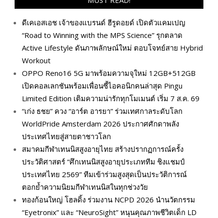
ดีเคเอสเอช เจ้าของแบรนด์ ฮีรูดอยด์ เปิดตัวแคมเปญ
“Road to Winning with the MPS Science” รุกตลาด
Active Lifestyle ดันภาพลักษณ์ใหม่ ตอบโจทย์สาย Hybrid
Workout
OPPO Reno16 5G มาพร้อมความจุใหม่ 12GB+512GB
เปิดคอลเลกชันพร้อมเพื่อนซี้ไอคอนิกคนล่าสุด Pingu
Limited Edition เติมความน่ารักทุกโมเมนต์ เริ่ม 7 ส.ค. 69
“เก่ง ธชย” ควง “อาร์ต อารยา” ร่วมเทศกาลระดับโลก
WorldPride Amsterdam 2026 ประกาศศักดาพลัง
ประเทศไทยสู่สายตาชาวโลก
สมาคมกีฬาเทนนิสสูงอายุไทย สร้างปรากฏการณ์ครั้ง
ประวัติศาสตร์ “ศึกเทนนิสสูงอายุประเภททีม ชิงแชมป์
ประเทศไทย 2569” ทีมเข้าร่วมสูงสุดเป็นประวัติการณ์
ตอกย้ำความนิยมกีฬาเทนนิสในทุกช่วงวัย
ทองก้อนใหญ่ โฮลดิ้ง ร่วมงาน NCPD 2026 นำนวัตกรรม
“Eyetronix” และ “NeuroSight” หนุนคุณภาพชีวิตเด็ก LD