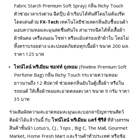
Fabric Starch Premium Soft Spray) กลิ่น Richy Touch
ตัวช่วยเวลาเร่งด่วน ฉีดปุ๊บ ผ้าเรียบได้ทันทีโดยไม่ต้องรีด
โดดเด่นด้วย
FX-Tech
เทคโนโลยีช่วยลดกลิ่นอับชื้นบนผ้า
มอบความหอมละมุนสดชื่นทันใจ สามารถฉีดได้ทั้งเสื้อผ้า
ผ้าพันคอ เครื่องนอน โซฟา หรือแม้แต่รองเท้าผ้าใบ โดยไม่
ทิ้งคราบรอยด่าง และปลอดภัยต่อทุกเนื้อผ้า ขนาด 200 มล.
ราคา 125 บาท
ไฟน์ไลน์ พรีเมียม ซอฟท์
ถุงหอม
(Fineline Premium Soft
Perfume Bag) กลิ่น Richy Touch กระจายความหอม
ยาวนานถึง 12 สัปดาห์ ช่วยลดกลิ่นอับในตู้เสื้อผ้า หรือใน
รถยนต์ ให้เสื้อผ้าหอมสะอาดตลอดเวลา ขนาด 9 กรัม ราคา
35 บาท
ร่วมสัมผัสความสะอาดหอมละมุนและบอกลาปัญหาขนสัตว์
ติดผ้าได้แล้ววันนี้ กับ
ไฟน์ไลน์ พรีเมียม แคร์ ซีรีส์
ที่ห้างสรรพ
สินค้าชั้นนำ Lotus’s, CJ , Tops , Big C, The Mall, Gourmet
Market, Home Fresh Mart และร้านค้าทั่วประเทศ หรือช้อ