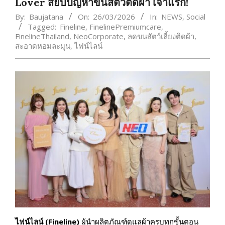
Lover สยบปัญหาขนสัตว์ติดผ้า เจ้าแรก!
By:
Baujatana
On:
26/03/2026
In:
NEWS
,
Social
Tagged:
Fineline
,
FinelinePremiumcare
,
FinelineThailand
,
NeoCorporate
,
ลดขนสัตว์เลี้ยงติดผ้า
,
สะอาดหอมละมุน
,
ไฟน์ไลน์
ไฟน์ไลน์ (
Fineline)
ผู้นำผลิตภัณฑ์ดูแลผ้าครบทุกขั้นตอน