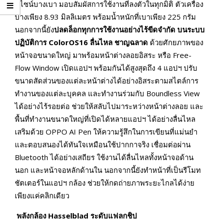
ดีไซน์บางเบา มอบสัมผัสการใช้งานที่ลงตัวในทุกมิติ ตัวเครื่อง
บางเพียง 8.93 มิลลิเมตร พร้อมน้ำหนักที่เบาเพียง 225 กรัม
นอกจากนี้ยัง
ปลดล็อกทุกการใช้งานอย่างไร้ขีดจำกัด บนระบบ
ปฏิบัติการ
ColorOS16
ลื่นไหล ชาญฉลาด
ด้วยศักยภาพของ
หน้าจอขนาดใหญ่ มาพร้อมหน้าต่างลอยอิสระ หรือ Free-
Flow Window เปิดแอปฯ พร้อมกันได้สูงสุดถึง 4 แอปฯ ปรับ
ขนาดสัดส่วนของแต่ละหน้าต่างได้อย่างอิสระตามสไตล์การ
ทำงานของแต่ละบุคคล และทำงานร่วมกับ Boundless View
ได้อย่างไร้รอยต่อ ช่วยให้สลับไปมาระหว่างหน้าต่างลอย และ
พื้นที่ทำงานขนาดใหญ่ที่เปิดได้หลายแอปฯ ได้อย่างลื่นไหล
เสริมด้วย OPPO AI Pen ให้ความรู้สึกในการเขียนที่แม่นยำ
และตอบสนองได้ทันใจเหมือนใช้ปากกาจริง เชื่อมต่อผ่าน
Bluetooth ได้อย่างเสถียร ใช้งานได้ลื่นไหลทั้งหน้าจอด้าน
นอก และหน้าจอหลักด้านใน นอกจากนี้ยังทำหน้าที่เป็นรีโมท
ชัตเตอร์ในแอปฯ กล้อง ช่วยให้กดถ่ายภาพระยะไกลได้ง่าย
เพียงแค่คลิกเดียว
พลังกล้อง
Hasselblad
ระดับแฟลกชิป