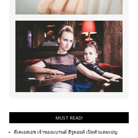
MUST READ!
ดีเคเอสเอช เจ้าของแบรนด์ ฮีรูดอยด์ เปิดตัวแคมเปญ