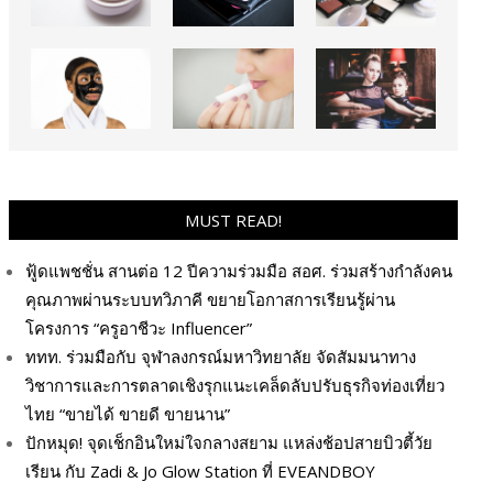
MUST READ!
ฟู้ดแพชชั่น สานต่อ 12 ปีความร่วมมือ สอศ. ร่วมสร้างกำลังคน
คุณภาพผ่านระบบทวิภาคี ขยายโอกาสการเรียนรู้ผ่าน
โครงการ “ครูอาชีวะ Influencer”
ททท. ร่วมมือกับ จุฬาลงกรณ์มหาวิทยาลัย จัดสัมมนาทาง
วิชาการและการตลาดเชิงรุกแนะเคล็ดลับปรับธุรกิจท่องเที่ยว
ไทย “ขายได้ ขายดี ขายนาน”
ปักหมุด! จุดเช็กอินใหม่ใจกลางสยาม แหล่งช้อปสายบิวตี้วัย
เรียน กับ Zadi & Jo Glow Station ที่ EVEANDBOY