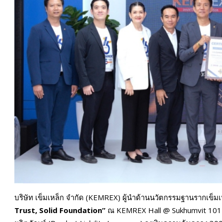
บริษัท เข็มเหล็ก จำกัด (KEMREX) ผู้นำด้านนวัตกรรมฐานรากเข็ม
Trust, Solid Foundation”
ณ KEMREX Hall @ Sukhumvit 101 โ