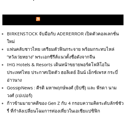
GLITZMAGAZINES.COM
BIRKENSTOCK จับมือกับ ADERERROR เปิดตัวคอลเลกชั่น
ใหม่
แฟนคลับชาวไทย เตรียมตัวฟินกระจาย พร้อมกระทบไหล่
“หวังเว่ยหยาง” พระเอกซีรีส์แนวตั้งชื่อดังจากจีน
IHG Hotels & Resorts เดินหน้าขยายพอร์ตโฟลิโอใน
ประเทศไทย ประกาศเปิดตัว ฮอลิเดย์ อินน์ เอ็กซ์เพรส กระบี่
อ่าวนาง
GossipNews : คีรติ มหาพฤกษ์พงศ์ (ยิปซี) และ พีรดา นาม
วงศ์ (เปเปอร์)
ก้าวข้ามมายาคติของ Gen Z กับ 4 กรอบความคิดระดับลักซ์ชัว
รี่ ที่กำลังเปลี่ยนโฉมการท่องเที่ยวในเอเชียแปซิฟิก