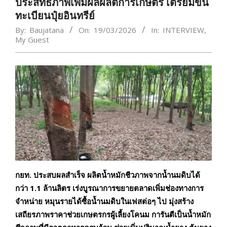
ประสิทธิภาพเพิ่มผลผลิตการเกษตร เตรียมขึ้น
ทะเบียนปุ๋ยอินทรีย์
By:
Baujatana
On:
19/03/2026
In:
INTERVIEW
,
My​ Guest
กยท
.
ประสบผลสำเร็จ
ผลิตน้ำหมักชีวภาพจากน้ำนมดิบได้
กว่า
1.1
ล้านลิตร เร่งบูรณาการขยายตลาด
เพิ่มช่องทางการ
จำหน่าย
หมุน
รายได้ซื้อน้ำนมดิบในเฟสต่อๆ
ไป มุ่งสร้าง
เสถียรภาพราคาช่วยเกษตรกร
ผู้เลี้ยงโคนม
การันตี
เป็นน้ำหมัก