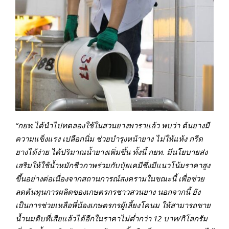
“
กยท
.
ได้นำไปทดลองใช้ในสวนยางพาราแล้ว พบว่า ต้นยางมี
ความแข็งแรง เปลือกนิ่ม ช่วยบำรุงหน้ายาง ไม่ให้แห้ง กรีด
ยางได้ง่าย ได้ปริมาณน้ำยางเพิ่มขึ้น
ทั้งนี้
กยท
.
มีนโยบาย
ส่ง
เสริมให้
ใช้
น้ำหมักชีวภาพ
ร่วมกับปุ๋ยเคมี
ซึ่ง
มีแนวโน้มราคา
สูง
ขึ้นอย่างต่อเนื่องจากสถานการ
ณ์
สงครามใน
ขณะนี้ เพื่อช่วย
ลด
ต้นทุนการผลิตของเก
ษตรกรชาวสวนยาง
นอกจากนี้
ยัง
เป็นการช่วยเหลือพี่น้องเกษตรกรผู้เลี้ยงโคนม
ให้
สามารถขาย
น้ำนมดิบที่เสียแล้วได้อีก
ในราคา
ไม่ต่ำกว่า
12
บาท
/
กิโลกรัม