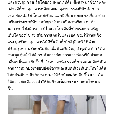
และควบคุมการผลิตโดยกรมพัฒนาที่ดิน ซึ่งน้ำหมักชีวภาพดัง
กล่าวมีทั้งธาตุอาหารหลักและธาตุอาหารรองที่พืชต้องการ
เช่น ฟอสฟอรัส โพแทสเซียม แมกนีเซียม และแคลเซียม ช่วย
เสริมสร้างเซลล์พืช ลดปัญหาใบอ่อนปิดงอหรือยอดแห้ง
นอกจากนี้ ยังมีกรดอะมิโนและโปรตีนที่ช่วยเร่งการเจริญ
เติบโตของพืช ส่งเสริมการแตกใบและยอด ช่วยให้รากแข็ง
แรง ดูดซึมธาตุอาหารได้ดีขึ้น อีกทั้งยังมีจุลินทรีย์ที่ช่วย
ปรับปรุงความสมดุลในดิน เพิ่มอินทรียวัตถุ บำรุงดิน ทำให้ดิน
ร่วนซุย อุ้มน้ำได้ดี กระตุ้นการย่อยสลายสารอินทรีย์ ช่วยลด
กลิ่นเหม็นและยับยั้งเชื้อโรคบางชนิด รวมทั้งกรดแลคติกที่เกิด
จากการหมักยังช่วยยับยั้งเชื้อราและแบคทีเรียที่เป็นโทษในดิน
ได้อย่างมีประสิทธิภาพ ส่งผลให้พืชมีผลผลิตเพิ่มขึ้น และเมื่อ
ใช้อย่างต่อเนื่องจะทำให้ต้นพืชเแข็งแรงทนทานต่อโรคมาก
ขึ้น