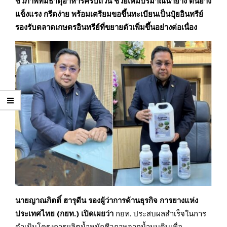
ชีวภาพที่มีธาตุอาหารครบถ้วน ช่วยเพิ่มปริมาณน้ำยาง ต้น
ยาง
แข็งแรง กรีดง่าย
พร้อม
เตรียมขอขึ้นทะเบียนเป็นปุ๋ยอินทรีย์
รองรับตลาดเกษตรอินทรีย์ที่ขยายตัวเพิ่มขึ้นอย่างต่อเนื่อง
นายญาณกิตติ์ ฮารุดีน รองผู้ว่าการด้าน
ธุรกิจ
การยางแห่ง
ประเทศไทย
(
กยท
.)
เปิดเผยว่า
กยท. ประสบผลสำเร็จในการ
ดำเนินโครงการผลิตน้ำหมักชีวภาพจากน้ำนมดิบเพื่อ