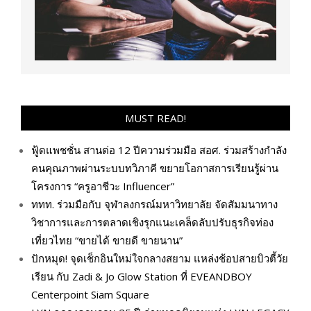
MUST READ!
ฟู้ดแพชชั่น สานต่อ 12 ปีความร่วมมือ สอศ. ร่วมสร้างกำลัง
คนคุณภาพผ่านระบบทวิภาคี ขยายโอกาสการเรียนรู้ผ่าน
โครงการ “ครูอาชีวะ Influencer”
ททท. ร่วมมือกับ จุฬาลงกรณ์มหาวิทยาลัย จัดสัมมนาทาง
วิชาการและการตลาดเชิงรุกแนะเคล็ดลับปรับธุรกิจท่อง
เที่ยวไทย “ขายได้ ขายดี ขายนาน”
ปักหมุด! จุดเช็กอินใหม่ใจกลางสยาม แหล่งช้อปสายบิวตี้วัย
เรียน กับ Zadi & Jo Glow Station ที่ EVEANDBOY
Centerpoint Siam Square