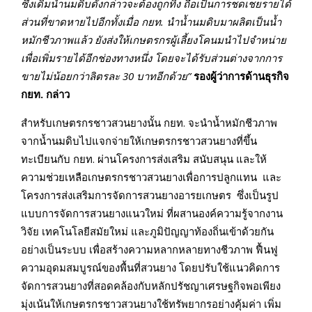
ซึ่ง
เดิม
น้ำนมดิบดังกล่าวจะต้อง
ถูก
ทิ้ง
ถือ
เป็นการชดเชยรายได้
ส่วนที่ขาดหายไป
อีกทั้งเมื่อ
กยท
.
นำน้ำนม
ดิบ
มาผลิตเป็นน้ำ
หมักชีวภาพแล้ว
ยัง
ส่งให้เกษตรกรผู้เลี้ยงโคนมนำไปจำหน่าย
เพื่อเพิ่มรายได้อีกช่องทางหนึ่ง โดยจะได้รับส่วนต่าง
จาก
การ
ขายไม่น้อยกว่าลิตรละ
30
บาทอีกด้วย
”
รองผู้ว่าการ
ด้านธุรกิจ
กยท
.
กล่าว
สำหรับเกษตรกรชาวสวนยางนั้น กยท. จะนำน้ำหมักชีวภาพ
จากน้ำนมดิบไปแจกจ่ายให้เกษตรกรชาวสวนยางที่ขึ้น
ทะเบียนกับ กยท. ผ่านโครงการส่งเสริม สนับสนุน และให้
ความช่วยเหลือเกษตรกรชาวสวนยางเพื่อการปลูกแทน และ
โครงการส่งเสริมการจัดการสวนยางอารยเกษตร ซึ่งเป็นรูป
แบบการจัดการสวนยางแนวใหม่ ที่ผสานองค์ความรู้จากงาน
วิจัย เทคโนโลยีสมัยใหม่ และภูมิปัญญาท้องถิ่นเข้าด้วยกัน
อย่างเป็นระบบ เพื่อสร้างความหลากหลายทางชีวภาพ ฟื้นฟู
ความอุดมสมบูรณ์ของพื้นที่สวนยาง โดยปรับใช้แนวคิดการ
จัดการสวนยางที่สอดคล้องกับหลักปรัชญาเศรษฐกิจพอเพียง
มุ่งเน้นให้เกษตรกรชาวสวนยางใช้ทรัพยากรอย่างคุ้มค่า เพิ่ม