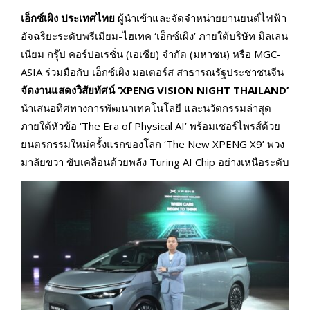
เอ็กซ์เผิง ประเทศไทย
ผู้นำเข้าและจัดจำหน่ายยานยนต์ไฟฟ้า
อัจฉริยะระดับพรีเมียม-ไฮเทค ‘เอ็กซ์เผิง’ ภายใต้บริษัท มิลเลน
เนียม กรุ๊ป คอร์ปอเรชั่น (เอเชีย) จำกัด (มหาชน) หรือ MGC-
ASIA ร่วมมือกับ เอ็กซ์เผิง มอเตอร์ส สาธารณรัฐประชาชนจีน
จัดงานแสดงวิสัยทัศน์ ‘XPENG VISION NIGHT THAILAND’
นำเสนอทิศทางการพัฒนาเทคโนโลยี และนวัตกรรมล่าสุด
ภายใต้หัวข้อ ‘The Era of Physical AI’ พร้อมเซอร์ไพรส์ด้วย
ยนตรกรรมใหม่ครั้งแรกของโลก ‘The New XPENG X9’ พวง
มาลัยขวา ขับเคลื่อนด้วยพลัง Turing AI Chip อย่างเหนือระดับ