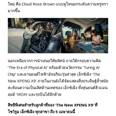
ใหม่ คือ Cloud Rose Brown แบบทูโทนยกระดับความหรูหรา
มากขึ้น
นอกเหนือจากการนำเสนอวิสัยทัศน์ ภายใต้กรอบความคิด
‘The Era of Physical AI’ พร้อมด้วยนวัตกรรม ‘Turing AI
Chip’ และยานยนต์ไฟฟ้าอัจฉริยะรุ่นล่าสุด เอ็กซ์เผิง ‘The
New XPENG X9’ ภายในงานยังได้จัดแสดงสิ่งประดิษฐ์ล้ำสมัย
สะท้อนความเป็นเลิศด้านเทคของ เอ็กซ์เผิง ทั้งหุ่นยนต์ฮิวแมน
อยด์ ‘IRON’ และรถบินได้อีกด้วย
สิทธิพิเศษสำหรับลูกค้าที่จอง
‘The New XPENG X9’ ที่
โชว์รูม เอ็กซ์เผิง ทุกสาขา ถึง 5 เมษายนนี้