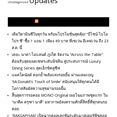
Updates
Uncategorized
GLITZMAGAZINES.COM
เติมวิตามินซีในทุกวัน พร้อมโปรโมชั่นสุดคุ้ม! “บีไชน์ ไบโอ
โปร ซี” ซื้อ 1 แถม 1 เพียง 49 บาท ที่เซเว่น อีเลฟเว่น ถึง 23
ส.ค. นี้
เดอะ นาคา ไอแลนด์ ภูเก็ต จัดงาน “Across the Table”
ต้อนรับสุดยอดเชฟระดับมิชลิน สู่ประสบการณ์ Luxury
Dining Series สุดเอ็กซ์คลูซีฟ
แมคโดนัลด์ ตอกย้ำพลังแห่งรอยยิ้ม ผ่านแคมเปญ
‘McDonald’s Touch of Smile’ สนับสนุนให้ทุกคนได้มี
โอกาสสัมผัสความสุขผ่านรอยยิ้ม
สิ้นสุดการรอคอย MONO Original เผยโฉมภาพชุดแรก ใน
“นาคี๓ ครุฑา นาคี” มหากาพย์สงครามศักดิ์สิทธิ์ที่ทุกคนรอ
คอย
‘RAKSAPHAN’ เปิดฉากคอลเลกชันระดับมาสเตอร์พีซคอล