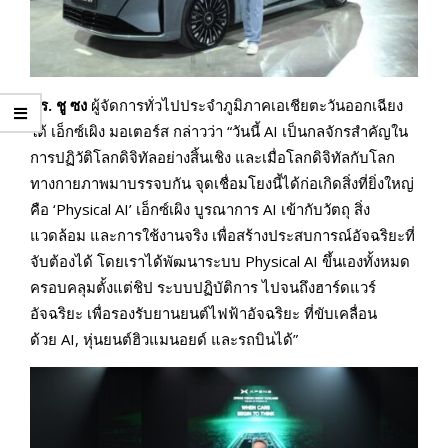
มร
. ชู ซง
ผู้จัดการทั่วไปประจำภูมิภาคเอเชียตะวันออกเฉียง
ใต้ เอ็กซ์เผิง มอเตอร์ส กล่าวว่า “วันนี้ AI เป็นกลจักรสำคัญใน
การปฏิวัติโลกดิจิทัลอย่างสิ้นเชิง และเมื่อโลกดิจิทัลกับโลก
ทางกายภาพมาบรรจบกัน จุดเชื่อมโยงนี้ได้ก่อเกิดสิ่งที่ยิ่งใหญ่
คือ ‘Physical AI’ เอ็กซ์เผิง บูรณาการ AI เข้ากับวัตถุ สิ่ง
แวดล้อม และการใช้งานจริง เพื่อสร้างประสบการณ์อัจฉริยะที่
จับต้องได้ โดยเราได้พัฒนาระบบ Physical AI ขึ้นเองทั้งหมด
ครอบคลุมตั้งแต่ชิป ระบบปฏิบัติการ ไปจนถึงฮาร์ดแวร์
อัจฉริยะ เพื่อรองรับยานยนต์ไฟฟ้าอัจฉริยะ ที่ขับเคลื่อน
ด้วย AI, หุ่นยนต์ฮิวแมนอยด์ และรถบินได้”