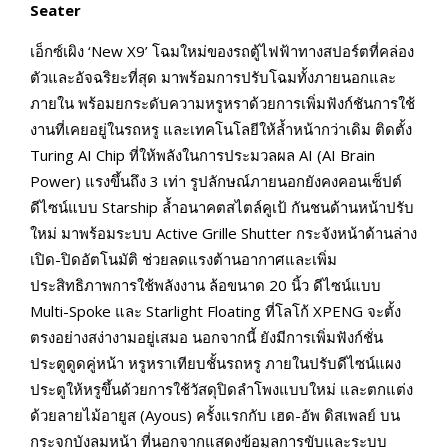
Seater
เอ็กซ์เผิง ‘New X9’ โฉมใหม่ของรถตู้ไฟฟ้าทางสปอร์ตที่คล่อง
ตัวและอัจฉริยะที่สุด มาพร้อมการปรับโฉมทั้งภายนอกและ
ภายใน พร้อมยกระดับความหรูหราด้วยการเพิ่มฟังก์ชันการใช้
งานที่เคยอยู่ในรถหรู และเทคโนโลยีให้ล้ำหน้ากว่าเดิม ติดตั้ง
Turing AI Chip ที่ให้พลังในการประมวลผล AI (AI Brain
Power) แรงขึ้นถึง 3 เท่า รูปลักษณ์ภายนอกยังคงคอนเซ็ปต์
ดีไซน์แบบ Starship ล้ำอนาคตสไตล์คูเป้ กันชนด้านหน้าปรับ
ใหม่ มาพร้อมระบบ Active Grille Shutter กระจังหน้าด้านล่าง
เปิด-ปิดอัตโนมัติ ช่วยลดแรงต้านอากาศและเพิ่ม
ประสิทธิภาพการใช้พลังงาน ล้อขนาด 20 นิ้ว ดีไซน์แบบ
Multi-Spoke และ Starlight Floating ที่โลโก้ XPENG จะตั้ง
ตรงอย่างสง่างามอยู่เสมอ นอกจากนี้ ยังมีการเพิ่มฟังก์ชั่น
ประตูดูดคู่หน้า หรูหราเทียบชั้นรถหรู ภายในปรับดีไซน์แผง
ประตูให้หรูขึ้นด้วยการใช้วัสดุปิดลำโพงแบบใหม่ และตกแต่ง
ด้วยลายไม้อายูส (Ayous) ครั้งแรกกับ เฮด-อัพ ดิสเพลย์ บน
กระจกบังลมหน้า ที่นอกจากแสดงข้อมูลการขับและระบบ