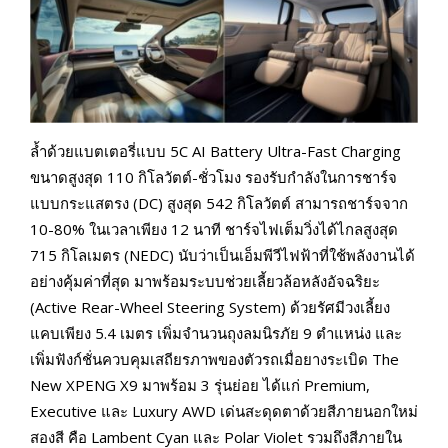
ล้ำด้วยแบตเตอรี่แบบ 5C AI Battery Ultra-Fast Charging
ขนาดสูงสุด 110 กิโลวัตต์-ชั่วโมง รองรับกำลังในการชาร์จ
แบบกระแสตรง (DC) สูงสุด 542 กิโลวัตต์ สามารถชาร์จจาก
10-80% ในเวลาเพียง 12 นาที ชาร์จไฟเต็มวิ่งได้ไกลสูงสุด
715 กิโลเมตร (NEDC) นับว่าเป็นเอ็มพีวีไฟฟ้าที่ใช้พลังงานได้
อย่างคุ้มค่าที่สุด มาพร้อมระบบช่วยเลี้ยวล้อหลังอัจฉริยะ
(Active Rear-Wheel Steering System) ด้วยรัศมีวงเลี้ยง
แคบเพียง 5.4 เมตร เพิ่มจำนวนถุงลมนิรภัย 9 ตำแหน่ง และ
เพิ่มฟังก์ชั่นควบคุมเสถียรภาพของตัวรถเมื่อยางระเบิด The
New XPENG X9 มาพร้อม 3 รุ่นย่อย ได้แก่ Premium,
Executive และ Luxury AWD เด่นสะดุดตาด้วยสีภายนอกใหม่
สองสี คือ Lambent Cyan และ Polar Violet รวมถึงสีภายใน