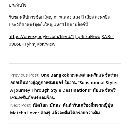
ประทับใจ
รับชมคลิปการซ้อมใหญ่ การแสดง แสง สี เสียง ละครอิง
ประวัติศาสตร์สุดยิ่งใหญ่แห่งปีไต้ตามลิงค์นี้
https://drive.google.com/file/d/1J_pRr7uFkwbj3Ai3c-
09L6EP1yhmjKbn/view
2026-
03-
Previous Post:
One Bangkok ชวนเหล่าคนรักแฟชั่นร่วม
13
ออกเดินทางสู่ฤดูกาลซัมเมอร์ ในงาน “Sunsational Style:
A Journey Through Style Destinations” กับแฟชั่นพรี
เซนเทชั่นต้อนรับลมร้อน
Next Post:
เปิดโลก ‘มัทฉะ’ ต้นตำรับเครื่องดื่มจากญี่ปุ่น
Matcha Lover ต้องรู้ แล้วจะดื่มได้อร่อยกว่าเดิม