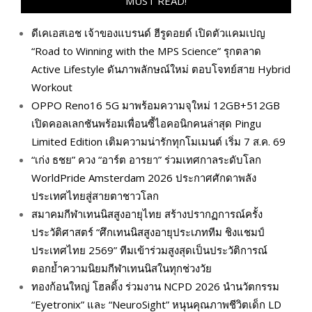
MUST READ!
ดีเคเอสเอช เจ้าของแบรนด์ ฮีรูดอยด์ เปิดตัวแคมเปญ
“Road to Winning with the MPS Science” รุกตลาด
Active Lifestyle ดันภาพลักษณ์ใหม่ ตอบโจทย์สาย Hybrid
Workout
OPPO Reno16 5G มาพร้อมความจุใหม่ 12GB+512GB
เปิดคอลเลกชันพร้อมเพื่อนซี้ไอคอนิกคนล่าสุด Pingu
Limited Edition เติมความน่ารักทุกโมเมนต์ เริ่ม 7 ส.ค. 69
“เก่ง ธชย” ควง “อาร์ต อารยา” ร่วมเทศกาลระดับโลก
WorldPride Amsterdam 2026 ประกาศศักดาพลัง
ประเทศไทยสู่สายตาชาวโลก
สมาคมกีฬาเทนนิสสูงอายุไทย สร้างปรากฏการณ์ครั้ง
ประวัติศาสตร์ “ศึกเทนนิสสูงอายุประเภททีม ชิงแชมป์
ประเทศไทย 2569” ทีมเข้าร่วมสูงสุดเป็นประวัติการณ์
ตอกย้ำความนิยมกีฬาเทนนิสในทุกช่วงวัย
ทองก้อนใหญ่ โฮลดิ้ง ร่วมงาน NCPD 2026 นำนวัตกรรม
“Eyetronix” และ “NeuroSight” หนุนคุณภาพชีวิตเด็ก LD