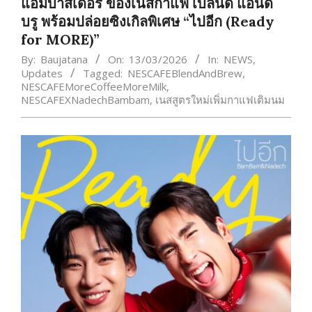
แอมบาสเดอร์ ของเนสกาแฟ เบลนด์ แอนด์
บรู พร้อมปล่อยซิงเกิลพิเศษ “ไปอีก (Ready
for MORE)”
By:
Baujatana
On:
13/03/2026
In:
NEWS
,
Updates
Tagged:
NESCAFEBlendAndBrew
,
NESCAFEMoreCoffeeMoreMilk
,
NESCAFEXNadechBambam
,
เนสสูตรใหม่เพิ่มกาแฟเติมนม