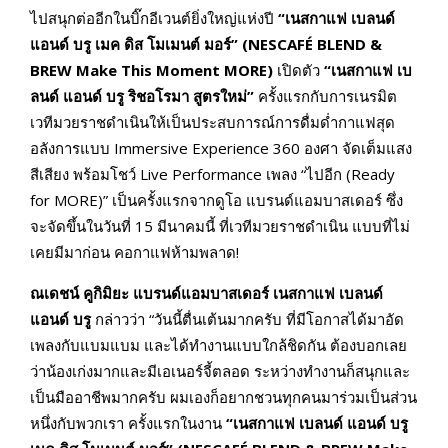
ไปสนุกต่ออีกในบิ๊กอีเวนต์ยิ่งใหญ่แห่งปี
“เนสกาแฟ เบลนด์
แอนด์ บรู เมค ดิส โมเมนต์ มอร์” (
NESCAFÉ BLEND &
BREW Make This Moment MORE
)
เปิดตัว
“เนสกาแฟ เบ
ลนด์ แอนด์ บรู ริชอโรมา สูตรใหม่”
ครั้งแรกกับการเนรมิต
เวทีมวยราชดำเนินให้เป็นประสบการณ์การดื่มด่ำกาแฟสุด
อลังการแบบ Immersive Experience 360 องศา จัดเต็มแสง
สีเสียง พร้อมโชว์ Live Performance เพลง “ไปอีก (Ready
for MORE)” เป็นครั้งแรกจากดูโอ แบรนด์แอมบาสเดอร์ ซึ่ง
จะจัดขึ้นในวันที่ 15 มีนาคมนี้ ที่เวทีมวยราชดำเนิน แบบที่ไม่
เคยมีมาก่อน คอกาแฟห้ามพลาด!
ณเดชน์ คูกิมิยะ
แบรนด์แอมบาสเดอร์ เนสกาแฟ เบลนด์
แอนด์ บรู
กล่าวว่า “วันนี้ตื่นเต้นมากครับ ที่มีโอกาสได้มาอัด
เพลงกับแบมแบม และได้ทำงานแบบใกล้ชิดกัน ต้องบอกเลย
ว่าน้องเก่งมากและมีเอเนอร์จี้ตลอด ระหว่างทำงานก็สนุกและ
เป็นมืออาชีพมากครับ ผมเองก็อยากชวนทุกคนมาร่วมเป็นส่วน
หนึ่งกับพวกเรา ครั้งแรกในงาน
“เนสกาแฟ เบลนด์ แอนด์ บรู