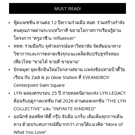
MUST READ!
ฟู้ดแพชชั่น สานต่อ 12 ปีความร่วมมือ สอศ. ร่วมสร้างกำลัง
คนคุณภาพผ่านระบบทวิภาคี ขยายโอกาสการเรียนรู้ผ่าน
โครงการ “ครูอาชีวะ Influencer”
ททท. ร่วมมือกับ จุฬาลงกรณ์มหาวิทยาลัย จัดสัมมนาทาง
วิชาการและการตลาดเชิงรุกแนะเคล็ดลับปรับธุรกิจท่อง
เที่ยวไทย “ขายได้ ขายดี ขายนาน”
ปักหมุด! จุดเช็กอินใหม่ใจกลางสยาม แหล่งช้อปสายบิวตี้วัย
เรียน กับ Zadi & Jo Glow Station ที่ EVEANDBOY
Centerpoint Siam Square
LYN ฉลองครบรอบ 25 ปี ถ่ายทอดนิยามแห่ง LYN LEGACY
ต้อนรับฤดูกาลแฟชั่น Fall 2026 ผ่านคอลเลกชั่น “THE LYN
COLLECTIVE” และ “INFINITE KINDRED”
ออนิกซ์ ฮอสพิทาลิตี้ กรุ๊ป จับมือ แกร็บ เติมเต็มทุกการเดิน
ทาง ด้วยประสบการณ์ที่มากกว่า ภายใต้แนวคิด “More of
What You Love”