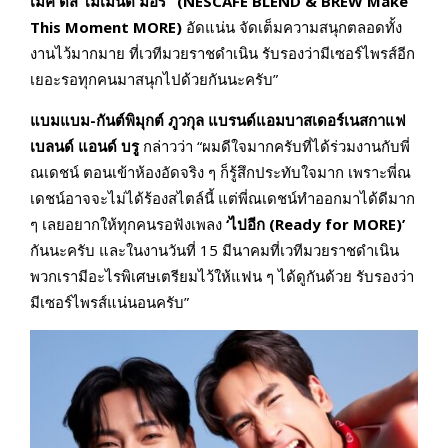
เมค ดิส โมเมนต์ มอร์” (
NESCAFÉ BLEND & BREW Make
This Moment MORE
)
อัดแน่น จัดเต็มความสนุกตลอดทั้ง
งานไว้มากมาย ที่เวทีมวยราชดำเนิน รับรองว่ามีเซอร์ไพรส์อีก
เยอะรอทุกคนมาสนุกไปด้วยกันนะครับ”
แบมแบม
-กันต์พิมุกต์ ภูวกุล
แบรนด์แอมบาสเดอร์เนสกาแฟ
เบลนด์ แอนด์ บรู
กล่าวว่า “ผมดีใจมากครับที่ได้ร่วมงานกับพี่
ณเดชน์ ตอนเข้าห้องอัดจริง ๆ ก็รู้สึกประทับใจมาก เพราะพี่ณ
เดชน์อาจจะไม่ได้ร้องสไตล์นี้ แต่พี่ณเดชน์ทำออกมาได้ดีมาก
ๆ เลยอยากให้ทุกคนรอฟังเพลง
‘ไปอีก (Ready for MORE)’
กันนะครับ และในงานวันที่ 15 มีนาคมที่เวทีมวยราชดำเนิน
พวกเรามีอะไรพิเศษเตรียมไว้ให้แฟน ๆ ได้ดูกันด้วย รับรองว่า
มีเซอร์ไพรส์แน่นอนครับ”