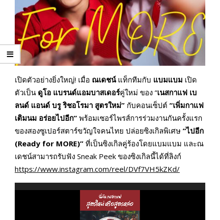
เปิดตัวอย่างยิ่งใหญ่! เมื่อ
ณเดชน์
แท็กทีมกับ
แบมแบม
เปิด
ตัวเป็น
ดูโอ แบรนด์แอมบาสเดอร์
คู่ใหม่ ของ “
เนสกาแฟ เบ
ลนด์ แอนด์ บรู ริชอโรมา สูตรใหม่”
กับคอนเซ็ปต์
“เพิ่มกาแฟ
เติมนม อร่อยไปอีก”
พร้อมเซอร์ไพรส์การร่วมงานกันครั้งแรก
ของสองซูเปอร์สตาร์ขวัญใจคนไทย ปล่อยซิงเกิลพิเศษ
“
ไปอีก
(
Ready for MORE)”
ที่เป็นซิงเกิลคู่ร้องโดยแบมแบม และณ
เดชน์สามารถรับฟัง Sneak Peek ของซิงเกิลนี้ได้ที่ลิงก์
https://www.instagram.com/reel/DVf7VH5kZKd/
ตัว
เล่น
ไฟล์