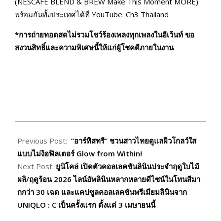
(NESCAFÉ BLEND & BREW Make This Moment MORE)
พร้อมกันทั้งประเทศได้ที่ YouTube: Ch3 Thailand
*
การถ่ายทอดสดไม่รวมโชว์ร้องเพลงทุกเพลงในอีเว้นท์ ขอ
สงวนสิทธิ์และความพิเศษนี้ให้แก่ผู้โชคดีภายในงาน
2026-
03-
Previous Post:
“อาร์ทิสทรี” ชวนสาวไทยดูแลผิวโกลว์ใส
13
แบบไม่ง้อฟิลเตอร์ Glow from Within!
Next Post:
ยูนิโคล่ เปิดตัวคอลเลคชันลินินประจำฤดูใบไม้
ผลิ/ฤดูร้อน 2026 ไลน์อัพลินินหลากหลายดีไซน์ในโทนสีมา
กกว่า 30 เฉด และแคปซูลคอลเลคชันพรีเมียมลินินจาก
UNIQLO : C เป็นครั้งแรก ตั้งแต่ 3 เมษายนนี้