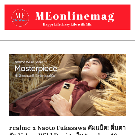
Skip
to
content
MEONLINEMAG.COM
Primary
Navigation
Menu
realme x Naoto Fukasawa คัมแบ็ค! ตื่นตา