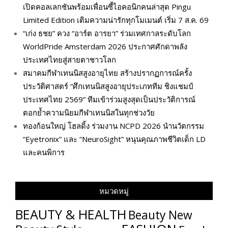
เปิดคอลเลกชันพร้อมเพื่อนซี้ไอคอนิกคนล่าสุด Pingu
Limited Edition เติมความน่ารักทุกโมเมนต์ เริ่ม 7 ส.ค. 69
“เก่ง ธชย” ควง “อาร์ต อารยา” ร่วมเทศกาลระดับโลก
WorldPride Amsterdam 2026 ประกาศศักดาพลัง
ประเทศไทยสู่สายตาชาวโลก
สมาคมกีฬาเทนนิสสูงอายุไทย สร้างปรากฏการณ์ครั้ง
ประวัติศาสตร์ “ศึกเทนนิสสูงอายุประเภททีม ชิงแชมป์
ประเทศไทย 2569” ทีมเข้าร่วมสูงสุดเป็นประวัติการณ์
ตอกย้ำความนิยมกีฬาเทนนิสในทุกช่วงวัย
ทองก้อนใหญ่ โฮลดิ้ง ร่วมงาน NCPD 2026 นำนวัตกรรม
“Eyetronix” และ “NeuroSight” หนุนคุณภาพชีวิตเด็ก LD
และคนพิการ
หมวดหมู่
BEAUTY & HEALTH
Beauty New