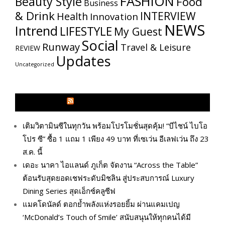
FASHION
Beauty Style
Food
Business
& Drink
INTERVIEW
Health
Innovation
NEWS
Intrend
LIFESTYLE
My​ Guest
Social
Runway
Travel & Leisure
REVIEW
Updates
Uncategorized
GLITZMAGAZINES.COM
เติมวิตามินซีในทุกวัน พร้อมโปรโมชั่นสุดคุ้ม! “บีไชน์ ไบโอ
โปร ซี” ซื้อ 1 แถม 1 เพียง 49 บาท ที่เซเว่น อีเลฟเว่น ถึง 23
ส.ค. นี้
เดอะ นาคา ไอแลนด์ ภูเก็ต จัดงาน “Across the Table”
ต้อนรับสุดยอดเชฟระดับมิชลิน สู่ประสบการณ์ Luxury
Dining Series สุดเอ็กซ์คลูซีฟ
แมคโดนัลด์ ตอกย้ำพลังแห่งรอยยิ้ม ผ่านแคมเปญ
‘McDonald’s Touch of Smile’ สนับสนุนให้ทุกคนได้มี