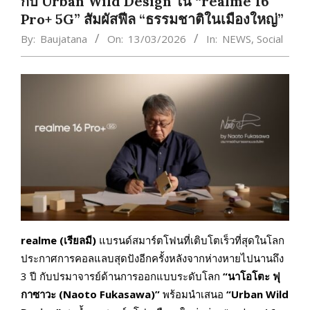
กับ Urban Wild Design ใน “realme 16
Pro+ 5G” สัมผัสฟีล “ธรรมชาติในเมืองใหญ่”
By:
Baujatana
On:
13/03/2026
In:
NEWS
,
Social
realme (
เรียลมี)
แบรนด์สมาร์ตโฟนที่เติบโตเร็วที่สุดในโลก
ประกาศการคอลแลบสุดปังอีกครั้งหลังจากห่างหายไปนานถึง
3 ปี กับปรมาจารย์ด้านการออกแบบระดับโลก
“
นาโอโตะ ฟุ
กาซาวะ (
Naoto Fukasawa)”
พร้อมนำเสนอ
“Urban Wild