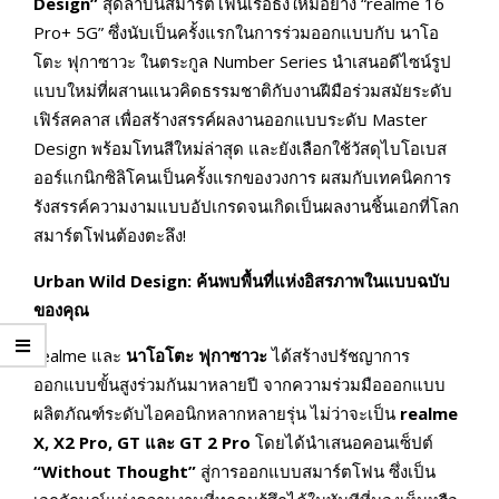
Design”
สุดล้ำบนสมาร์ตโฟนเรือธงใหม่อย่าง “realme 16
Pro+ 5G” ซึ่งนับเป็นครั้งแรกในการร่วมออกแบบกับ นาโอ
โตะ ฟุกาซาวะ ในตระกูล Number Series นำเสนอดีไซน์รูป
แบบใหม่ที่ผสานแนวคิดธรรมชาติกับงานฝีมือร่วมสมัยระดับ
เฟิร์สคลาส เพื่อสร้างสรรค์ผลงานออกแบบระดับ Master
Design พร้อมโทนสีใหม่ล่าสุด และยังเลือกใช้วัสดุไบโอเบส
ออร์แกนิกซิลิโคนเป็นครั้งแรกของวงการ ผสมกับเทคนิคการ
รังสรรค์ความงามแบบอัปเกรดจนเกิดเป็นผลงานชิ้นเอกที่โลก
สมาร์ตโฟนต้องตะลึง!
Urban Wild Design:
ค้นพบพื้นที่แห่งอิสรภาพในแบบฉบับ
ของคุณ
realme และ
นาโอโตะ ฟุกาซาวะ
ได้สร้างปรัชญาการ
ออกแบบขั้นสูงร่วมกันมาหลายปี จากความร่วมมือออกแบบ
ผลิตภัณฑ์ระดับไอคอนิกหลากหลายรุ่น ไม่ว่าจะเป็น
realme
X, X2 Pro, GT
และ
GT 2 Pro
โดยได้นำเสนอคอนเซ็ปต์
“Without Thought”
สู่การออกแบบสมาร์ตโฟน ซึ่งเป็น