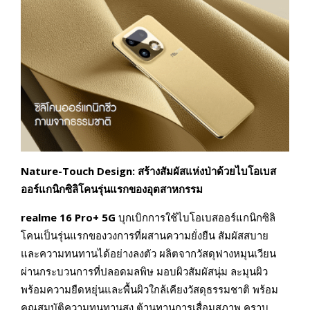
Nature-Touch Design:
สร้างสัมผัสแห่งป่าด้วยไบโอเบส
ออร์แกนิกซิลิโคนรุ่นแรกของอุตสาหกรรม
realme
16
Pro+
5
G
บุกเบิกการใช้ไบโอเบสออร์แกนิกซิลิ
โคนเป็นรุ่นแรกของวงการที่ผสานความยั่งยืน สัมผัสสบาย
และความทนทานได้อย่างลงตัว ผลิตจากวัสดุฟางหมุนเวียน
ผ่านกระบวนการที่ปลอดมลพิษ มอบผิวสัมผัสนุ่ม ละมุนผิว
พร้อมความยืดหยุ่นและพื้นผิวใกล้เคียงวัสดุธรรมชาติ พร้อม
คุณสมบัติความทนทานสูง ต้านทานการเสื่อมสภาพ คราบ