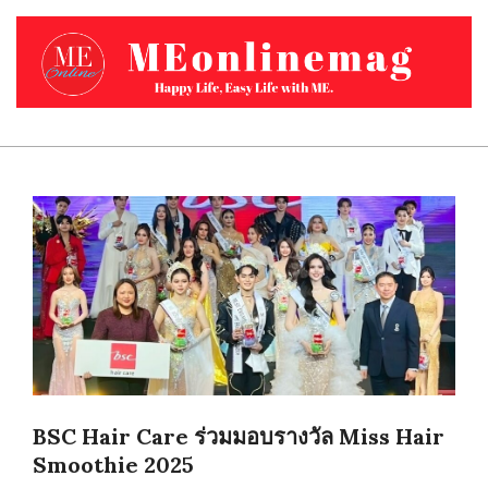
Skip
to
content
MEONLINEMAG.COM
Primary
Navigation
Menu
BSC Hair Care ร่วมมอบรางวัล Miss Hair
Smoothie 2025