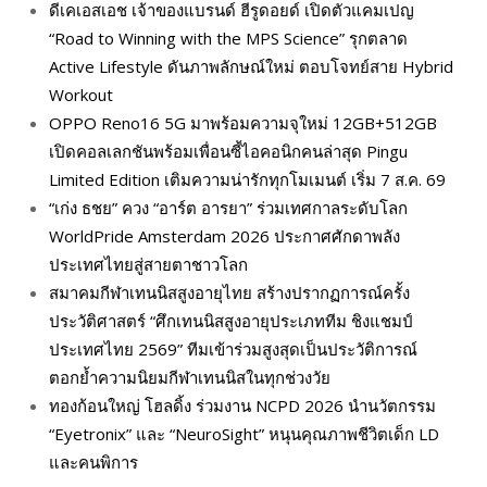
ดีเคเอสเอช เจ้าของแบรนด์ ฮีรูดอยด์ เปิดตัวแคมเปญ
“Road to Winning with the MPS Science” รุกตลาด
Active Lifestyle ดันภาพลักษณ์ใหม่ ตอบโจทย์สาย Hybrid
Workout
OPPO Reno16 5G มาพร้อมความจุใหม่ 12GB+512GB
เปิดคอลเลกชันพร้อมเพื่อนซี้ไอคอนิกคนล่าสุด Pingu
Limited Edition เติมความน่ารักทุกโมเมนต์ เริ่ม 7 ส.ค. 69
“เก่ง ธชย” ควง “อาร์ต อารยา” ร่วมเทศกาลระดับโลก
WorldPride Amsterdam 2026 ประกาศศักดาพลัง
ประเทศไทยสู่สายตาชาวโลก
สมาคมกีฬาเทนนิสสูงอายุไทย สร้างปรากฏการณ์ครั้ง
ประวัติศาสตร์ “ศึกเทนนิสสูงอายุประเภททีม ชิงแชมป์
ประเทศไทย 2569” ทีมเข้าร่วมสูงสุดเป็นประวัติการณ์
ตอกย้ำความนิยมกีฬาเทนนิสในทุกช่วงวัย
ทองก้อนใหญ่ โฮลดิ้ง ร่วมงาน NCPD 2026 นำนวัตกรรม
“Eyetronix” และ “NeuroSight” หนุนคุณภาพชีวิตเด็ก LD
และคนพิการ