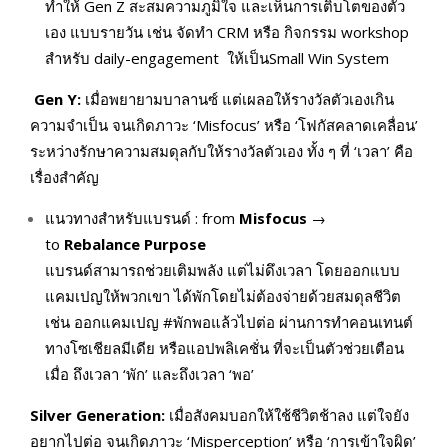
ทำให้ Gen Z สะสมความภูมิใจ และเห็นการเติบโตของตัว
เอง แบบรายวัน เช่น จัดทำ CRM หรือ กิจกรรม workshop
สำหรับ daily-engagement ให้เป็นSmall Win System
Gen Y:
เมื่อพยายามบาลานซ์ แต่เผลอให้รางวัลตัวเองเกิน
ความจำเป็น จนเกิดภาวะ ‘Misfocus’ หรือ ‘โฟกัสคลาดเคลื่อน’
ระหว่างรักษาความสมดุลกับให้รางวัลตัวเอง ทั้ง ๆ ที่ ‘เวลา’ คือ
เรื่องสำคัญ
แนวทางสำหรับแบรนด์ : from
Misfocus
→
to
Rebalance Purpose
แบรนด์สามารถช่วยเติมพลัง แต่ไม่ดึงเวลา โดยออกแบบ
แคมเปญให้พวกเขา ได้พักโดยไม่ต้องจ่ายด้วยสมดุลชีวิต
เช่น ออกแคมเปญ #พักพอแล้วไปต่อ ผ่านการทำคอนเทนต์
ทางโซเชียลมีเดีย หรือแอปพลิเคชั่น ที่จะเป็นตัวช่วยเตือน
เมื่อ ถึงเวลา ‘พัก’ และถึงเวลา ‘พอ’
Silver Generation:
เมื่อสังคมบอกให้ใช้ชีวิตช้าลง แต่ใจยัง
อยากไปต่อ จนเกิดภาวะ ‘Misperception’ หรือ ‘การเข้าใจผิด’