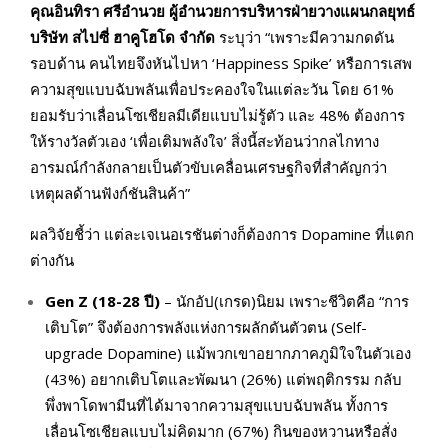
คุณอินทิรา ศรีอำนวย ผู้อำนวยการบริหารฝ่ายวางแผนกลยุทธ์
บริษัท สไปซี่ ฮาคูโฮโด จำกัด
ระบุว่า “เพราะมีความกดดัน
รอบด้าน คนไทยจึงหันไปหา ‘Happiness Spike’ หรือการเสพ
ความสุขแบบฉับพลันเพื่อประคองใจในแต่ละวัน โดย 61%
ยอมรับว่าเลื่อนโซเชียลมีเดียแบบไม่รู้ตัว และ 48% ต้องการ
ให้รางวัลตัวเอง ‘เพื่อเติมพลังใจ’ สิ่งนี้สะท้อนว่ากลไกทาง
อารมณ์กำลังกลายเป็นตัวขับเคลื่อนเศรษฐกิจที่สำคัญกว่า
เหตุผลด้านฟังก์ชันสินค้า”
ผลวิจัยชี้ว่า แต่ละเจเนอเรชันต่างก็ต้องการ Dopamine ที่แตก
ต่างกัน
Gen Z (18-28
ปี)
– นักอัป(เกรด)นิยม เพราะชีวิตคือ “การ
เติบโต” จึงต้องการพลังแห่งการผลักดันตัวตน (Self-
upgrade Dopamine) แม้พวกเขาอยากภาคภูมิใจในตัวเอง
(43%) อยากเติบโตและพัฒนา (26%) แต่พฤติกรรม กลับ
พึ่งพาโดพามีนที่ได้มาจากความสุขแบบฉับพลัน ทั้งการ
เลื่อนโซเชียลแบบไม่คิดมาก (67%) กินของหวานหรือสั่ง