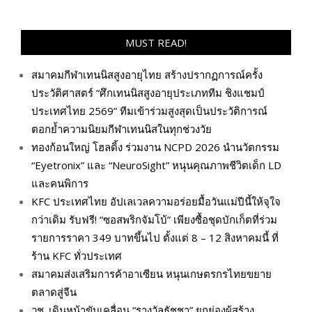
MUST READ!
สมาคมกีฬาเทนนิสสูงอายุไทย สร้างปรากฏการณ์ครั้ง
ประวัติศาสตร์ “ศึกเทนนิสสูงอายุประเภททีม ชิงแชมป์
ประเทศไทย 2569” ทีมเข้าร่วมสูงสุดเป็นประวัติการณ์
ตอกย้ำความนิยมกีฬาเทนนิสในทุกช่วงวัย
ทองก้อนใหญ่ โฮลดิ้ง ร่วมงาน NCPD 2026 นำนวัตกรรม
“Eyetronix” และ “NeuroSight” หนุนคุณภาพชีวิตเด็ก LD
และคนพิการ
KFC ประเทศไทย อัปเลเวลความอร่อยมื้อวันแม่ปีนี้ให้จุใจ
กว่าเดิม รับฟรี! “ซอสพริกจัมโบ้” เพียงซื้อชุดบักเก็ตที่ร่วม
รายการราคา 349 บาทขึ้นไป ตั้งแต่ 8 – 12 สิงหาคมนี้ ที่
ร้าน KFC ทั่วประเทศ
สมาคมส่งเสริมการค้าอาเซียน หนุนเกษตรกรไทยขยาย
ตลาดสู่จีน
วช. เดินหน้าขับเคลื่อน “รางวัลธัชชา” ยกย่องผู้สร้าง