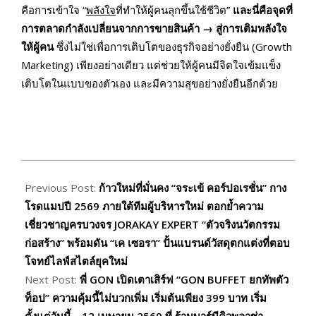
คือการเข้าใจ “
พลังใจ
ที่ทำให้ผู้คนลุกขึ้นใช้ชีวิต”
และนี่คือจุดที่
การตลาดกำลังเปลี่ยนจากการขายสินค้า →
สู่การเติมพลังใจ
ให้ผู้คน
ซึ่งไม่ใช่เพื่อการเติบโตของธุรกิจอย่างยั่งยืน (Growth
Marketing) เพียงอย่างเดียว แต่ช่วยให้ผู้คนมีจิตใจเข้มแข็ง
เติบโตในแบบของตัวเอง และมีความสุขอย่างยั่งยืนอีกด้วย
2026-
03-
Previous Post:
ก้าวใหม่ที่มั่นคง “จระเข้ คอร์ปอเรชั่น” กาง
10
โรดแมปปี 2569 ภายใต้ทีมผู้บริหารใหม่ ตอกย้ำความ
เชี่ยวชาญครบวงจร JORAKAY EXPERT “ตัวจริงนวัตกรรม
ก่อสร้าง” พร้อมดัน “เค เซอรา” ปั้นแบรนด์วัสดุตกแต่งที่ตอบ
โจทย์ไลฟ์สไตล์ยุคใหม่
Next Post:
พี่ GON เปิดเตาเสิร์ฟ “GON BUFFET ยกทัพตัว
ท็อป” ความคุ้มนี้ไม่บวกเพิ่ม เริ่มต้นเพียง 399 บาท เริ่ม