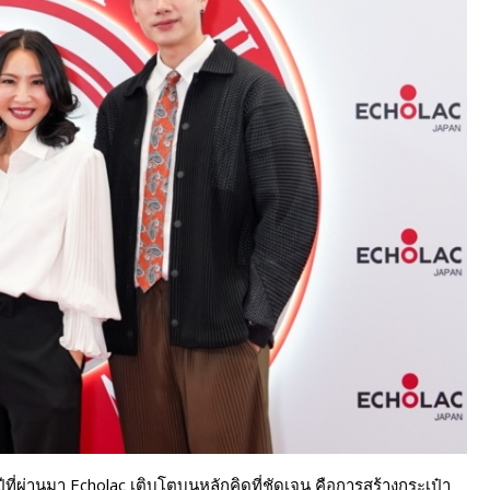
ีที่ผ่านมา Echolac เติบโตบนหลักคิดที่ชัดเจน คือการสร้างกระเป๋า